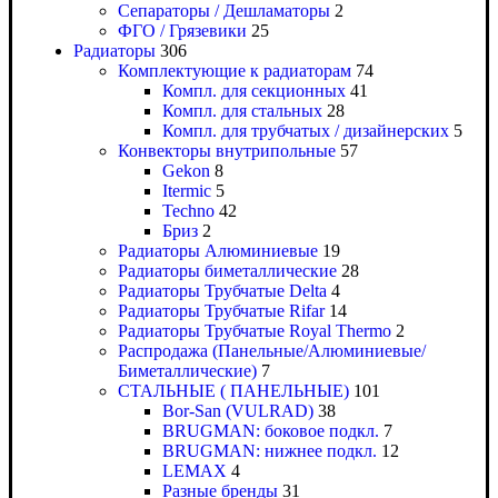
Сепараторы / Дешламаторы
2
ФГО / Грязевики
25
Радиаторы
306
Комплектующие к радиаторам
74
Компл. для секционных
41
Компл. для стальных
28
Компл. для трубчатых / дизайнерских
5
Конвекторы внутрипольные
57
Gekon
8
Itermic
5
Techno
42
Бриз
2
Радиаторы Алюминиевые
19
Радиаторы биметаллические
28
Радиаторы Трубчатые Delta
4
Радиаторы Трубчатые Rifar
14
Радиаторы Трубчатые Royal Thermo
2
Распродажа (Панельные/Алюминиевые/
Биметаллические)
7
СТАЛЬНЫЕ ( ПАНЕЛЬНЫЕ)
101
Bor-San (VULRAD)
38
BRUGMAN: боковое подкл.
7
BRUGMAN: нижнее подкл.
12
LEMAX
4
Разные бренды
31