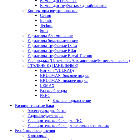
Компл. для стальных
Компл. для трубчатых / дизайнерских
Конвекторы внутрипольные
Gekon
Itermic
Techno
Бриз
Радиаторы Алюминиевые
Радиаторы биметаллические
Радиаторы Трубчатые Delta
Радиаторы Трубчатые Rifar
Радиаторы Трубчатые Royal Thermo
Распродажа (Панельные/Алюминиевые/Биметаллические)
СТАЛЬНЫЕ ( ПАНЕЛЬНЫЕ)
Bor-San (VULRAD)
BRUGMAN: боковое подкл.
BRUGMAN: нижнее подкл.
LEMAX
Разные бренды
РЕНС
Боковое подключение
Расширительные баки
Аксессуары для баков
Гидроаккумуляторы
Расширительные баки для ГВС
Расширительные баки для системы отопления
Резьбовые соединения
Бронзовые