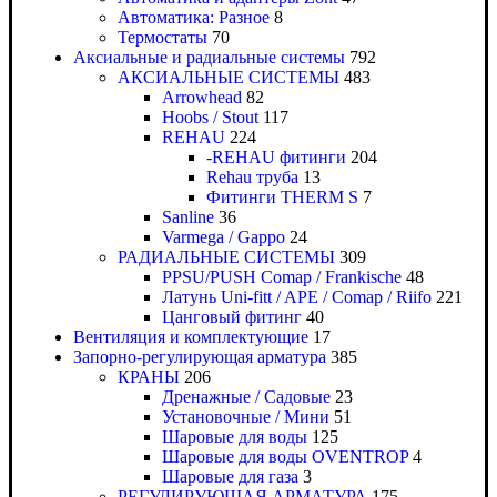
Автоматика: Разное
8
Термостаты
70
Аксиальные и радиальные системы
792
АКСИАЛЬНЫЕ СИСТЕМЫ
483
Arrowhead
82
Hoobs / Stout
117
REHAU
224
-REHAU фитинги
204
Rehau труба
13
Фитинги THERM S
7
Sanline
36
Varmega / Gappo
24
РАДИАЛЬНЫЕ СИСТЕМЫ
309
PPSU/PUSH Comap / Frankische
48
Латунь Uni-fitt / APE / Comap / Riifo
221
Цанговый фитинг
40
Вентиляция и комплектующие
17
Запорно-регулирующая арматура
385
КРАНЫ
206
Дренажные / Садовые
23
Установочные / Мини
51
Шаровые для воды
125
Шаровые для воды OVENTROP
4
Шаровые для газа
3
РЕГУЛИРУЮЩАЯ АРМАТУРА
175