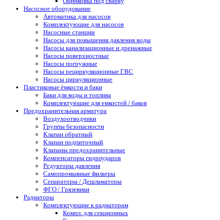
Оцинковка под сварку
Насосное оборудование
Автоматика для насосов
Комплектующие для насосов
Насосные станции
Насосы для повышения давления воды
Насосы канализационные и дренажные
Насосы поверхностные
Насосы погружные
Насосы рециркуляционные ГВС
Насосы циркуляционные
Пластиковые ёмкости и баки
Баки для воды и топлива
Комплектующие для емкостей / баков
Предохранительная арматура
Воздухоотводчики
Группы безопасности
Клапан обратный
Клапан подпиточный
Клапаны предохранительные
Компенсаторы гидроударов
Редукторы давления
Самопромывные фильтры
Сепараторы / Дешламаторы
ФГО / Грязевики
Радиаторы
Комплектующие к радиаторам
Компл. для секционных