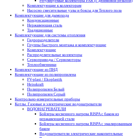
Регулируемые коллекторы FAR (с дюймовой резьбой)
Комплектующие к коллекторам
Насосно смесительные узлы и боксы для Теплого пола
Комплектующие для дымохода
Конденсационные
Нержавеющая сталь
Традиционные
Комплектующие для системы отопления
Гидроразделители
Группы быстрого монтажа и комплектующие
Комплектующие
Распределительные коллекторы
Сервоприводы / Сервомоторы
Теплообменники
Комплектующие из ПНД
Комплектующие из полипропилена
FV-plast / Ekoplastik
Heisskraft
Полипропилен Белый
Полипропилен Серый
Контрольно-измерительные приборы
Котлы. Газовые и электрические водонагреватели
ВОДОНАГРЕВАТЕЛИ
Бойлеры косвенного нагрева RISPA с баком из
нержавеющей стали
Бойлеры косвенного нагрева RISPA с эмалированным
баком
Водонагреватели электрические накопительные