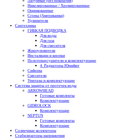
Латунные (без покрытия)
Никелированные / Хромированные
Оцинкованные
Сгоны (Американки)
Удлинители
Сантехника
ГИБКАЯ ПОДВОДКА
Для воды
Для газа
Для смесителя
Жироуловители
Инсталяции и кнопки
Полотенцесушители и комплектующие
4. Радиаторы Юнифит
Сифоны
Смесители
Унитазы и комплектующие
Система защиты от протечек воды
ARROWHEAD
Готовые комплекты
Комплектующие
GIDROLOCK
Комплектующие
NEPTUN
Готовые комплекты
Комплектующие
Солнечные коллекторы
Стабилизаторы напряжения