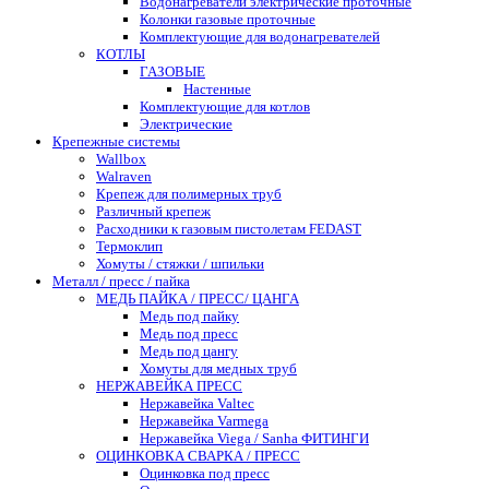
Водонагреватели электрические проточные
Колонки газовые проточные
Комплектующие для водонагревателей
КОТЛЫ
ГАЗОВЫЕ
Настенные
Комплектующие для котлов
Электрические
Крепежные системы
Wallbox
Walraven
Крепеж для полимерных труб
Различный крепеж
Расходники к газовым пистолетам FEDAST
Термоклип
Хомуты / стяжки / шпильки
Металл / пресс / пайка
МЕДЬ ПАЙКА / ПРЕСС/ ЦАНГА
Медь под пайку
Медь под пресс
Медь под цангу
Хомуты для медных труб
НЕРЖАВЕЙКА ПРЕСС
Нержавейка Valtec
Нержавейка Varmega
Нержавейка Viega / Sanha ФИТИНГИ
ОЦИНКОВКА СВАРКА / ПРЕСС
Оцинковка под пресс