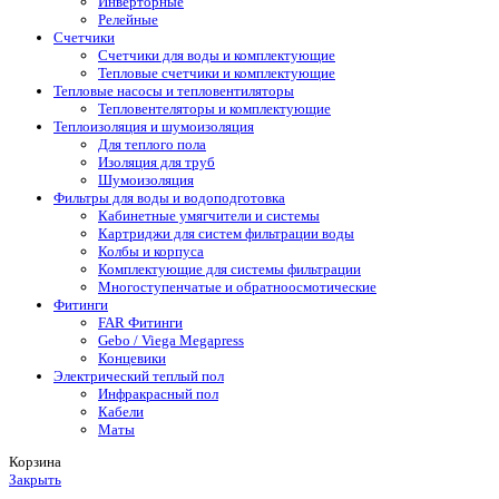
Инверторные
Релейные
Счетчики
Счетчики для воды и комплектующие
Тепловые счетчики и комплектующие
Тепловые насосы и тепловентиляторы
Тепловентеляторы и комплектующие
Теплоизоляция и шумоизоляция
Для теплого пола
Изоляция для труб
Шумоизоляция
Фильтры для воды и водоподготовка
Кабинетные умягчители и системы
Картриджи для систем фильтрации воды
Колбы и корпуса
Комплектующие для системы фильтрации
Многоступенчатые и обратноосмотические
Фитинги
FAR Фитинги
Gebo / Viega Megapress
Концевики
Электрический теплый пол
Инфракрасный пол
Кабели
Маты
Корзина
Закрыть