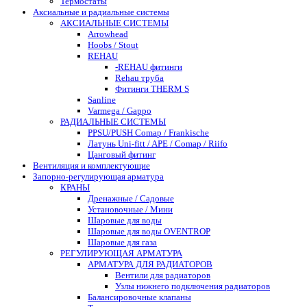
Термостаты
Аксиальные и радиальные системы
АКСИАЛЬНЫЕ СИСТЕМЫ
Arrowhead
Hoobs / Stout
REHAU
-REHAU фитинги
Rehau труба
Фитинги THERM S
Sanline
Varmega / Gappo
РАДИАЛЬНЫЕ СИСТЕМЫ
PPSU/PUSH Comap / Frankische
Латунь Uni-fitt / APE / Comap / Riifo
Цанговый фитинг
Вентиляция и комплектующие
Запорно-регулирующая арматура
КРАНЫ
Дренажные / Садовые
Установочные / Мини
Шаровые для воды
Шаровые для воды OVENTROP
Шаровые для газа
РЕГУЛИРУЮЩАЯ АРМАТУРА
АРМАТУРА ДЛЯ РАДИАТОРОВ
Вентили для радиаторов
Узлы нижнего подключения радиаторов
Балансировочные клапаны