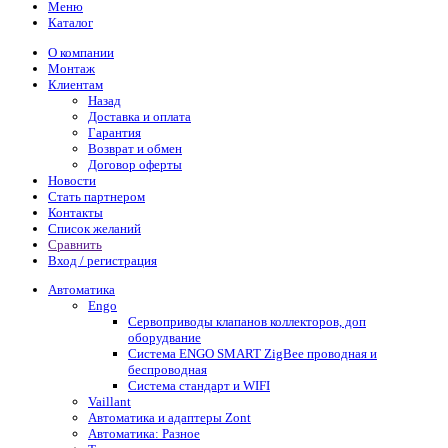
Меню
Каталог
О компании
Монтаж
Клиентам
Назад
Доставка и оплата
Гарантия
Возврат и обмен
Договор оферты
Новости
Стать партнером
Контакты
Список желаний
Сравнить
Вход / регистрация
Автоматика
Engo
Сервоприводы клапанов коллекторов, доп
оборудвание
Система ENGO SMART ZigBee проводная и
беспроводная
Система стандарт и WIFI
Vaillant
Автоматика и адаптеры Zont
Автоматика: Разное