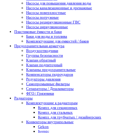
Насосы для повышения давления воды
Насосы канализационные и дренажные
Насосы поверхностные
Насосы погружные
Насосы рециркуляционные ГВС
Насосы циркуляционные
Пластиковые ёмкости и баки
Баки для воды и топлива
Комплектующие для емкостей / баков
Предохранительная арматура
Воздухоотводчики
Группы безопасности
Клапан обратный
Клапан подпиточный
Клапаны предохранительные
Компенсаторы гидроударов
Редукторы давления
Самопромывные фильтры
Сепараторы / Дешламаторы
ФГО / Грязевики
Радиаторы
Комплектующие к радиаторам
Компл. для секционных
Компл. для стальных
Компл. для трубчатых / дизайнерских
Конвекторы внутрипольные
Gekon
Itermic