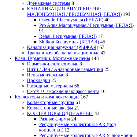
Дренажные системы
8
КАНАЛИЗАЦИЯ ВНУТРЕННЯЯ:
МАЛОШУМНАЯ / БЕСШУМНАЯ (БЕЛАЯ)
193
Ostendorf Бесшумная (БЕЛАЯ)
40
Pro Aqua Малошумная / Бесшумная (БЕЛАЯ)
91
Rehau Бесшумная (БЕЛАЯ)
17
Sinikon Бесшумная (БЕЛАЯ)
45
Канализация наружная (РЫЖАЯ)
67
Трапы и желоба канализационные
43
Клеи. Герметики. Монтажные пены
148
Герметики силиконовые
8
Нити / Лен / Анаэробные герметики
25
Пены монтажные
8
Прокладки
25
Расходные материалы
66
Скотч / Самосклеивающаяся лента
16
Коллекторы и комплектующие
167
Коллекторные группы
61
Коллекторные шкафы
21
КОЛЛЕКТОРЫ ОДИНАРНЫЕ
43
Разные фирмы
24
Регулируемые коллекторы FAR (под
концевики)
12
Регулируемые коллекторы FAR (с дюймовой