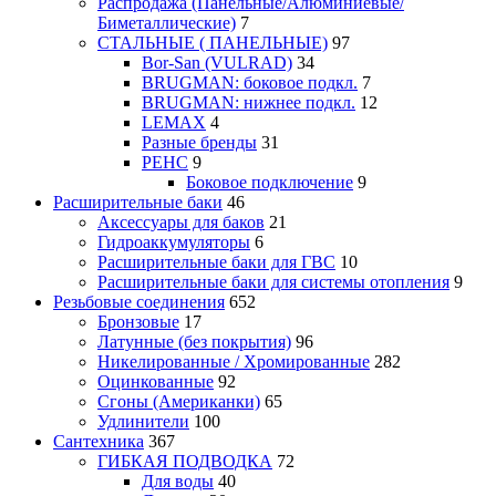
Распродажа (Панельные/Алюминиевые/
Биметаллические)
7
СТАЛЬНЫЕ ( ПАНЕЛЬНЫЕ)
97
Bor-San (VULRAD)
34
BRUGMAN: боковое подкл.
7
BRUGMAN: нижнее подкл.
12
LEMAX
4
Разные бренды
31
РЕНС
9
Боковое подключение
9
Расширительные баки
46
Аксессуары для баков
21
Гидроаккумуляторы
6
Расширительные баки для ГВС
10
Расширительные баки для системы отопления
9
Резьбовые соединения
652
Бронзовые
17
Латунные (без покрытия)
96
Никелированные / Хромированные
282
Оцинкованные
92
Сгоны (Американки)
65
Удлинители
100
Сантехника
367
ГИБКАЯ ПОДВОДКА
72
Для воды
40