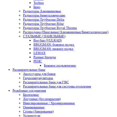
Techno
Бриз
Радиаторы Алюминиевые
Радиаторы биметаллические
Радиаторы Трубчатые Delta
Радиаторы Трубчатые Rifar
Радиаторы Трубчатые Royal Thermo
Распродажа (Панельные/Алюминиевые/Биметаллические)
СТАЛЬНЫЕ ( ПАНЕЛЬНЫЕ)
Bor-San (VULRAD)
BRUGMAN: боковое подкл.
BRUGMAN: нижнее подкл.
LEMAX
Разные бренды
РЕНС
Боковое подключение
Расширительные баки
Аксессуары для баков
Гидроаккумуляторы
Расширительные баки для ГВС
Расширительные баки для системы отопления
Резьбовые соединения
Бронзовые
Латунные (без покрытия)
Никелированные / Хромированные
Оцинкованные
Сгоны (Американки)
Удлинители