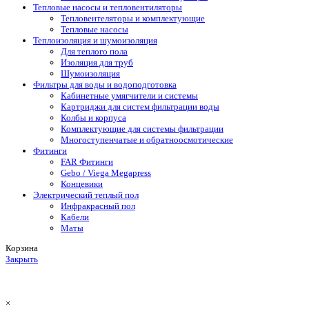
Тепловые насосы и тепловентиляторы
Тепловентеляторы и комплектующие
Тепловые насосы
Теплоизоляция и шумоизоляция
Для теплого пола
Изоляция для труб
Шумоизоляция
Фильтры для воды и водоподготовка
Кабинетные умягчители и системы
Картриджи для систем фильтрации воды
Колбы и корпуса
Комплектующие для системы фильтрации
Многоступенчатые и обратноосмотические
Фитинги
FAR Фитинги
Gebo / Viega Megapress
Концевики
Электрический теплый пол
Инфракрасный пол
Кабели
Маты
Корзина
Закрыть
×