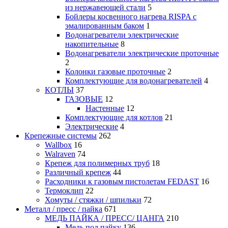
из нержавеющей стали
5
Бойлеры косвенного нагрева RISPA с
эмалированным баком
1
Водонагреватели электрические
накопительные
8
Водонагреватели электрические проточные
2
Колонки газовые проточные
2
Комплектующие для водонагревателей
4
КОТЛЫ
37
ГАЗОВЫЕ
12
Настенные
12
Комплектующие для котлов
21
Электрические
4
Крепежные системы
262
Wallbox
16
Walraven
74
Крепеж для полимерных труб
18
Различный крепеж
44
Расходники к газовым пистолетам FEDAST
16
Термоклип
22
Хомуты / стяжки / шпильки
72
Металл / пресс / пайка
671
МЕДЬ ПАЙКА / ПРЕСС/ ЦАНГА
210
Медь под пайку
136