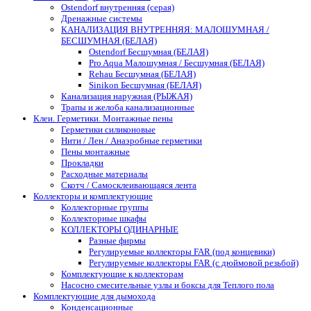
Ostendorf внутренняя (серая)
Дренажные системы
КАНАЛИЗАЦИЯ ВНУТРЕННЯЯ: МАЛОШУМНАЯ /
БЕСШУМНАЯ (БЕЛАЯ)
Ostendorf Бесшумная (БЕЛАЯ)
Pro Aqua Малошумная / Бесшумная (БЕЛАЯ)
Rehau Бесшумная (БЕЛАЯ)
Sinikon Бесшумная (БЕЛАЯ)
Канализация наружная (РЫЖАЯ)
Трапы и желоба канализационные
Клеи. Герметики. Монтажные пены
Герметики силиконовые
Нити / Лен / Анаэробные герметики
Пены монтажные
Прокладки
Расходные материалы
Скотч / Самосклеивающаяся лента
Коллекторы и комплектующие
Коллекторные группы
Коллекторные шкафы
КОЛЛЕКТОРЫ ОДИНАРНЫЕ
Разные фирмы
Регулируемые коллекторы FAR (под концевики)
Регулируемые коллекторы FAR (с дюймовой резьбой)
Комплектующие к коллекторам
Насосно смесительные узлы и боксы для Теплого пола
Комплектующие для дымохода
Конденсационные