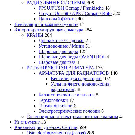
РАДИАЛЬНЫЕ СИСТЕМЫ
308
PPSU/PUSH Comap / Frankische
48
Латунь Uni-fitt / APE / Comap / Riifo
220
Цанговый фитинг
40
Вентиляция и комплектующие
17
Запорно-регулирующая арматура
384
КРАНЫ
204
Дренажные / Садовые
21
Установочные / Мини
51
Шаровые для воды
125
Шаровые для воды OVENTROP
4
Шаровые для газа
3
РЕГУЛИРУЮЩАЯ АРМАТУРА
176
АРМАТУРА ДЛЯ РАДИАТОРОВ
140
Вентили для радиаторов
102
Узлы нижнего подключения
радиаторов
38
Балансировочные клапаны
8
Термоголовки
17
Термосмесители
6
Электротермические головки
5
Соленоидные и электромагнитные клапаны
4
Инструмент
13
Канализация. Дренаж. Септик
599
Ostendorf внутренняя (серая)
288