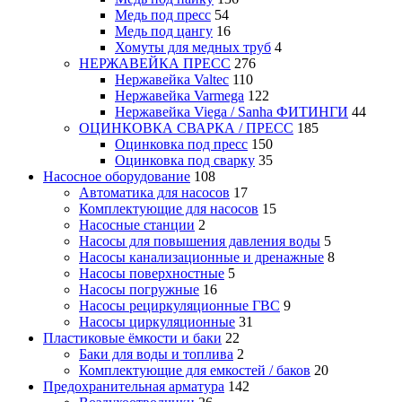
Медь под пресс
54
Медь под цангу
16
Хомуты для медных труб
4
НЕРЖАВЕЙКА ПРЕСС
276
Нержавейка Valtec
110
Нержавейка Varmega
122
Нержавейка Viega / Sanha ФИТИНГИ
44
ОЦИНКОВКА СВАРКА / ПРЕСС
185
Оцинковка под пресс
150
Оцинковка под сварку
35
Насосное оборудование
108
Автоматика для насосов
17
Комплектующие для насосов
15
Насосные станции
2
Насосы для повышения давления воды
5
Насосы канализационные и дренажные
8
Насосы поверхностные
5
Насосы погружные
16
Насосы рециркуляционные ГВС
9
Насосы циркуляционные
31
Пластиковые ёмкости и баки
22
Баки для воды и топлива
2
Комплектующие для емкостей / баков
20
Предохранительная арматура
142