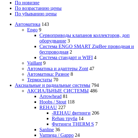
По новизне
По возрастанию цены
По убыванию цены
Автоматика
143
Engo
9
Сервоприводы клапанов коллекторов, доп
оборудвание
3
Система ENGO SMART ZigBee проводная и
беспроводная
2
Система стандарт и WIFI
4
Vaillant
9
Автоматика и адаптеры Zont
47
Автоматика: Разное
8
Термостаты
70
Аксиальные и радиальные системы
794
АКСИАЛЬНЫЕ СИСТЕМЫ
486
Arrowhead
81
Hoobs / Stout
118
REHAU
227
-REHAU фитинги
206
Rehau труба
14
Фитинги THERM S
7
Sanline
36
Varmega / Gappo
24