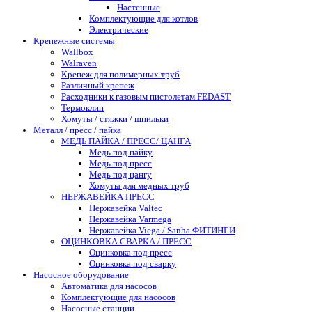
Настенные
Комплектующие для котлов
Электрические
Крепежные системы
Wallbox
Walraven
Крепеж для полимерных труб
Различный крепеж
Расходники к газовым пистолетам FEDAST
Термоклип
Хомуты / стяжки / шпильки
Металл / пресс / пайка
МЕДЬ ПАЙКА / ПРЕСС/ ЦАНГА
Медь под пайку
Медь под пресс
Медь под цангу
Хомуты для медных труб
НЕРЖАВЕЙКА ПРЕСС
Нержавейка Valtec
Нержавейка Varmega
Нержавейка Viega / Sanha ФИТИНГИ
ОЦИНКОВКА СВАРКА / ПРЕСС
Оцинковка под пресс
Оцинковка под сварку
Насосное оборудование
Автоматика для насосов
Комплектующие для насосов
Насосные станции