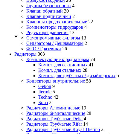
Воздухоотводчики
26
Группы безопасности
4
Клапан обратный
30
Клапан подпиточный
2
Клапаны предохранительные
22
Компенсаторы гидроударов
4
Редукторы давления
13
Самопромывные фильтры
13
Сепараторы / Дешламаторы
2
ФГО / Грязевики
26
Радиаторы
303
Комплектующие к радиаторам
74
Компл. для секционных
41
Компл. для стальных
28
Компл. для трубчатых / дизайнерских
5
Конвекторы внутрипольные
58
Gekon
9
Itermic
5
Techno
42
Бриз
2
Радиаторы Алюминиевые
19
Радиаторы биметаллические
28
Радиаторы Трубчатые Delta
4
Радиаторы Трубчатые Rifar
14
Радиаторы Трубчатые Royal Thermo
2