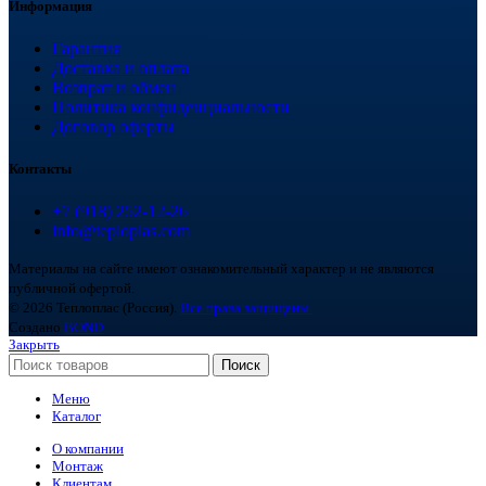
Информация
Гарантия
Доставка и оплата
Возврат и обмен
Политика конфиденциальности
Договор оферты
Контакты
+7 (918) 252-12-26
info@teploplas.com
Материалы на сайте имеют ознакомительный характер и не являются
публичной офертой.
© 2026 Теплоплас (Россия).
Все права защищены.
Создано
BOND
Закрыть
Поиск
Меню
Каталог
О компании
Монтаж
Клиентам