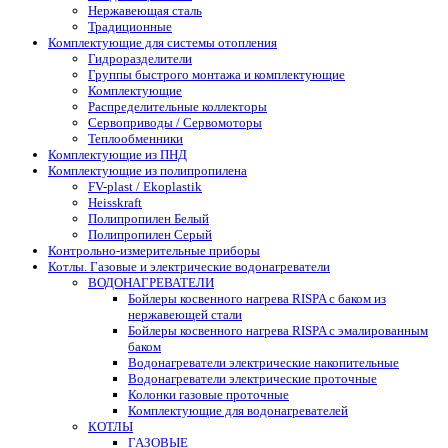
Нержавеющая сталь
Традиционные
Комплектующие для системы отопления
Гидроразделители
Группы быстрого монтажа и комплектующие
Комплектующие
Распределительные коллекторы
Сервоприводы / Сервомоторы
Теплообменники
Комплектующие из ПНД
Комплектующие из полипропилена
FV-plast / Ekoplastik
Heisskraft
Полипропилен Белый
Полипропилен Серый
Контрольно-измерительные приборы
Котлы. Газовые и электрические водонагреватели
ВОДОНАГРЕВАТЕЛИ
Бойлеры косвенного нагрева RISPA с баком из
нержавеющей стали
Бойлеры косвенного нагрева RISPA с эмалированным
баком
Водонагреватели электрические накопительные
Водонагреватели электрические проточные
Колонки газовые проточные
Комплектующие для водонагревателей
КОТЛЫ
ГАЗОВЫЕ