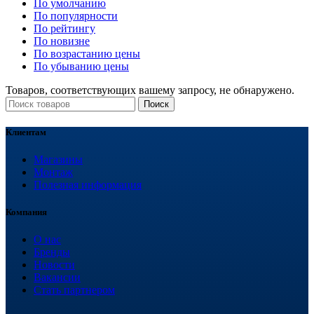
По умолчанию
По популярности
По рейтингу
По новизне
По возрастанию цены
По убыванию цены
Товаров, соответствующих вашему запросу, не обнаружено.
Поиск
Клиентам
Магазины
Монтаж
Полезная информация
Компания
О нас
Бренды
Новости
Вакансии
Стать партнером