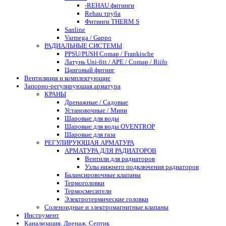
-REHAU фитинги
Rehau труба
Фитинги THERM S
Sanline
Varmega / Gappo
РАДИАЛЬНЫЕ СИСТЕМЫ
PPSU/PUSH Comap / Frankische
Латунь Uni-fitt / APE / Comap / Riifo
Цанговый фитинг
Вентиляция и комплектующие
Запорно-регулирующая арматура
КРАНЫ
Дренажные / Садовые
Установочные / Мини
Шаровые для воды
Шаровые для воды OVENTROP
Шаровые для газа
РЕГУЛИРУЮЩАЯ АРМАТУРА
АРМАТУРА ДЛЯ РАДИАТОРОВ
Вентили для радиаторов
Узлы нижнего подключения радиаторов
Балансировочные клапаны
Термоголовки
Термосмесители
Электротермические головки
Соленоидные и электромагнитные клапаны
Инструмент
Канализация. Дренаж. Септик