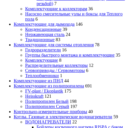
резьбой)
7
Комплектующие к коллекторам
36
Насосно смесительные узлы и боксы для Теплого
пола
6
Комплектующие для дымохода
146
Конденсационные
39
Нержавеющая сталь
24
Традиционные
83
Комплектующие для системы отопления
78
Гидроразделители
16
Группы быстрого монтажа и комплектующие
35
Комплектующие
8
Распределительные коллекторы
12
Сервоприводы / Сервомоторы
6
Теплообменники
1
Комплектующие из ПНД
44
Комплектующие из полипропилена
691
FV-plast / Ekoplastik
175
Heisskraft
121
Полипропилен Белый
198
Полипропилен Серый
197
Контрольно-измерительные приборы
40
Котлы. Газовые и электрические водонагреватели
59
ВОДОНАГРЕВАТЕЛИ
22
Бойлеры косвенного нагрева RISPA с баком