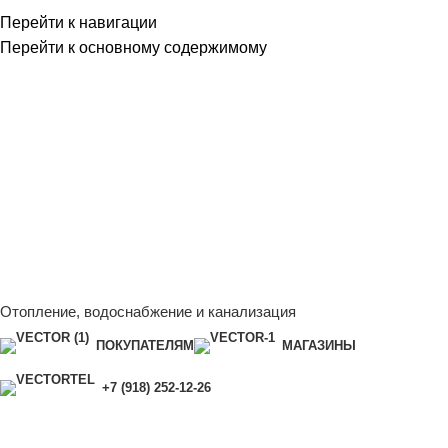
Перейти к навигации
Перейти к основному содержимому
Сейчас мы дорабатываем сайт, поэтому некоторые цены в
каталоге могут отличаться от актуальных.
Чтобы получить
полную и актуальную информацию, свяжитесь с нашим
менеджером - Алена +7 (918) 252-12-26
Сейчас мы дорабатываем сайт, поэтому некоторые цены в
каталоге могут отличаться от актуальных.
Чтобы получить
полную и актуальную информацию, свяжитесь с нашим
менеджером - Алена +7 (918) 252-12-26
Отопление, водоснабжение и канализация
ПОКУПАТЕЛЯМ
МАГАЗИНЫ
+7 (918) 252-12-26