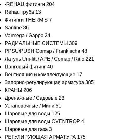
-REHAU фитинги
204
Rehau труба
13
Фитинги THERM S
7
Sanline
36
Varmega / Gappo
24
РАДИАЛЬНЫЕ СИСТЕМЫ
309
PPSU/PUSH Comap / Frankische
48
Латунь Uni-fitt / APE / Comap / Riifo
221
Цанговый фитинг
40
Вентиляция и комплектующие
17
Запорно-регулирующая арматура
385
КРАНЫ
206
Дренажные / Садовые
23
Установочные / Мини
51
Шаровые для воды
125
Шаровые для воды OVENTROP
4
Шаровые для газа
3
РЕГУЛИРУЮЩАЯ АРМАТУРА
175