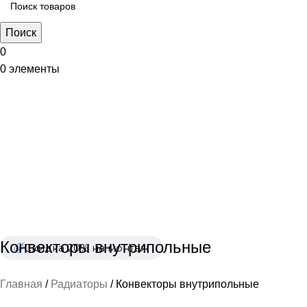
Поиск
0
0
элементы
Каталог
Распродажа
Сезонные товары
Уценка
Конвекторы внутрипольные
Скидка 20% на монтаж
Главная
Радиаторы
Конвекторы внутрипольные