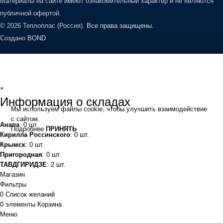
Материалы на сайте имеют ознакомительный характер и не являются
публичной офертой.
© 2026 Теплоплас (Россия).
Все права защищены.
Создано
BOND
×
Информация о складах
Мы используем файлы cookie, чтобы улучшить взаимодействие
с сайтом.
Анапа
: 0 шт.
Подробнее
ПРИНЯТЬ
Кирилла Россинского
: 0 шт.
Крымск
: 0 шт.
Пригородная
: 0 шт.
ТАВДГИРИДЗЕ
: 2 шт.
Магазин
Фильтры
0
Список желаний
0
элементы
Корзина
Меню