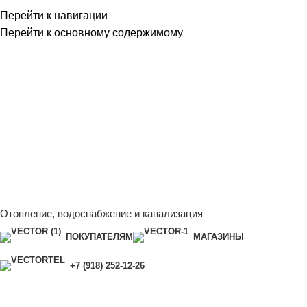
Перейти к навигации
Перейти к основному содержимому
Сейчас мы дорабатываем сайт, поэтому некоторые цены в
каталоге могут отличаться от актуальных.
Чтобы получить
полную и актуальную информацию, свяжитесь с нашим
менеджером - Алена +7 (918) 252-12-26
Сейчас мы дорабатываем сайт, поэтому некоторые цены в
каталоге могут отличаться от актуальных.
Чтобы получить
полную и актуальную информацию, свяжитесь с нашим
менеджером - Алена +7 (918) 252-12-26
Отопление, водоснабжение и канализация
ПОКУПАТЕЛЯМ
МАГАЗИНЫ
+7 (918) 252-12-26