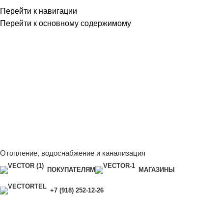
Перейти к навигации
Перейти к основному содержимому
Сейчас мы дорабатываем сайт, поэтому некоторые цены в
каталоге могут отличаться от актуальных.
Чтобы получить
полную и актуальную информацию, свяжитесь с нашим
менеджером - Алена +7 (918) 252-12-26
Сейчас мы дорабатываем сайт, поэтому некоторые цены в
каталоге могут отличаться от актуальных.
Чтобы получить
полную и актуальную информацию, свяжитесь с нашим
менеджером - Алена +7 (918) 252-12-26
Отопление, водоснабжение и канализация
ПОКУПАТЕЛЯМ
МАГАЗИНЫ
+7 (918) 252-12-26