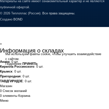
Материалы на сайте имеют ознакомительный характер и не являются
публичной офертой.
© 2026 Теплоплас (Россия).
Все права защищены.
Создано
BOND
×
Информация о складах
Мы используем файлы cookie, чтобы улучшить взаимодействие
с сайтом.
Анапа
: 0 шт.
Подробнее
ПРИНЯТЬ
Кирилла Россинского
: 0 шт.
Крымск
: 0 шт.
Пригородная
: 0 шт.
ТАВДГИРИДЗЕ
: 0 шт.
Магазин
0
Список желаний
0
элементы
Корзина
Меню