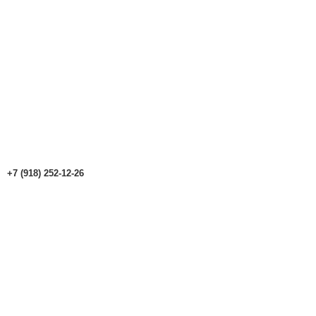
аталоге могут отличаться от актуальных.
Чтобы получить п
аталоге могут отличаться от актуальных.
Чтобы получить п
+7 (918) 252-12-26