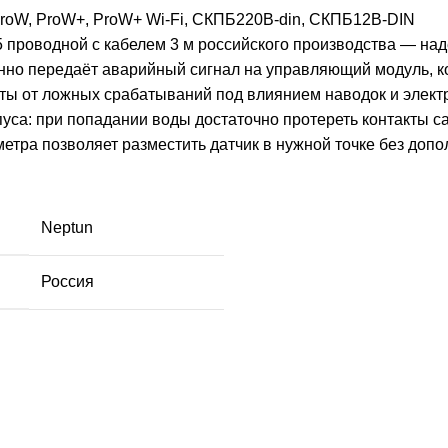
 ProW, ProW+, ProW+ Wi-Fi, СКПБ220B-din, СКПБ12B-DIN
 проводной с кабелем 3 м российского производства — на
нно передаёт аварийный сигнал на управляющий модуль, 
ты от ложных срабатываний под влиянием наводок и элект
пуса: при попадании воды достаточно протереть контакты 
етра позволяет разместить датчик в нужной точке без доп
Neptun
Россия