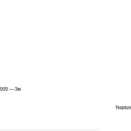
W005 — 3м
Neptun