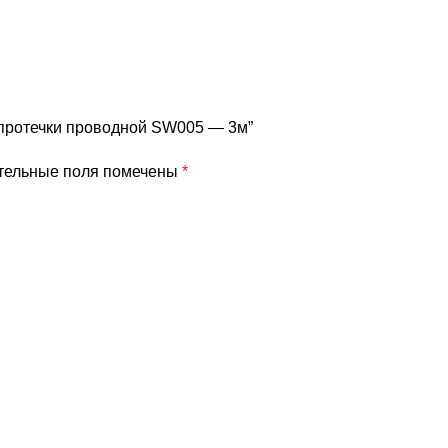
к протечки проводной SW005 — 3м”
тельные поля помечены
*