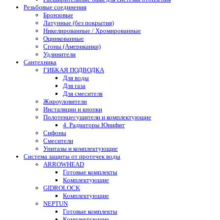
Резьбовые соединения
Бронзовые
Латунные (без покрытия)
Никелированные / Хромированные
Оцинкованные
Сгоны (Американки)
Удлинители
Сантехника
ГИБКАЯ ПОДВОДКА
Для воды
Для газа
Для смесителя
Жироуловители
Инсталяции и кнопки
Полотенцесушители и комплектующие
4. Радиаторы Юнифит
Сифоны
Смесители
Унитазы и комплектующие
Система защиты от протечек воды
ARROWHEAD
Готовые комплекты
Комплектующие
GIDROLOCK
Комплектующие
NEPTUN
Готовые комплекты
Комплектующие