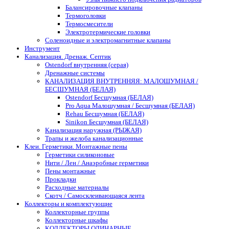
Балансировочные клапаны
Термоголовки
Термосмесители
Электротермические головки
Соленоидные и электромагнитные клапаны
Инструмент
Канализация. Дренаж. Септик
Ostendorf внутренняя (серая)
Дренажные системы
КАНАЛИЗАЦИЯ ВНУТРЕННЯЯ: МАЛОШУМНАЯ /
БЕСШУМНАЯ (БЕЛАЯ)
Ostendorf Бесшумная (БЕЛАЯ)
Pro Aqua Малошумная / Бесшумная (БЕЛАЯ)
Rehau Бесшумная (БЕЛАЯ)
Sinikon Бесшумная (БЕЛАЯ)
Канализация наружная (РЫЖАЯ)
Трапы и желоба канализационные
Клеи. Герметики. Монтажные пены
Герметики силиконовые
Нити / Лен / Анаэробные герметики
Пены монтажные
Прокладки
Расходные материалы
Скотч / Самосклеивающаяся лента
Коллекторы и комплектующие
Коллекторные группы
Коллекторные шкафы
КОЛЛЕКТОРЫ ОДИНАРНЫЕ