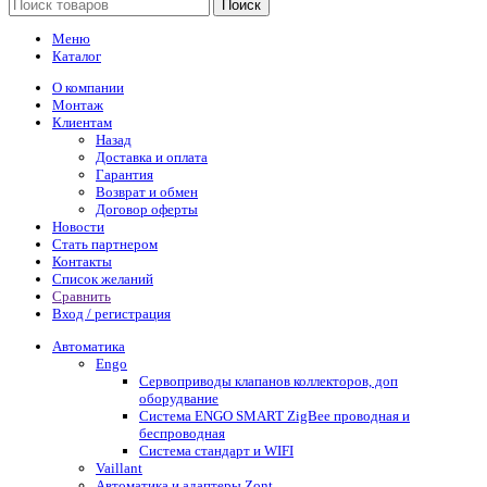
Поиск
Меню
Каталог
О компании
Монтаж
Клиентам
Назад
Доставка и оплата
Гарантия
Возврат и обмен
Договор оферты
Новости
Стать партнером
Контакты
Список желаний
Сравнить
Вход / регистрация
Автоматика
Engo
Сервоприводы клапанов коллекторов, доп
оборудвание
Система ENGO SMART ZigBee проводная и
беспроводная
Система стандарт и WIFI
Vaillant
Автоматика и адаптеры Zont