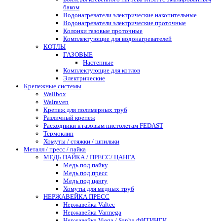
баком
Водонагреватели электрические накопительные
Водонагреватели электрические проточные
Колонки газовые проточные
Комплектующие для водонагревателей
КОТЛЫ
ГАЗОВЫЕ
Настенные
Комплектующие для котлов
Электрические
Крепежные системы
Wallbox
Walraven
Крепеж для полимерных труб
Различный крепеж
Расходники к газовым пистолетам FEDAST
Термоклип
Хомуты / стяжки / шпильки
Металл / пресс / пайка
МЕДЬ ПАЙКА / ПРЕСС/ ЦАНГА
Медь под пайку
Медь под пресс
Медь под цангу
Хомуты для медных труб
НЕРЖАВЕЙКА ПРЕСС
Нержавейка Valtec
Нержавейка Varmega
Нержавейка Viega / Sanha ФИТИНГИ