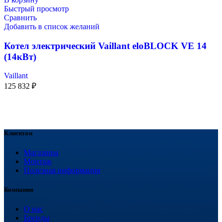
Быстрый просмотр
Сравнить
Добавить в список желаний
Котел электрический Vaillant eloBLOCK VE 14
(14кВт)
Vaillant
125 832
₽
Клиентам
Магазины
Монтаж
Полезная информация
Компания
О нас
Бренды