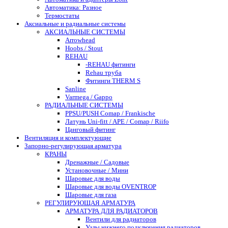
Автоматика: Разное
Термостаты
Аксиальные и радиальные системы
АКСИАЛЬНЫЕ СИСТЕМЫ
Arrowhead
Hoobs / Stout
REHAU
-REHAU фитинги
Rehau труба
Фитинги THERM S
Sanline
Varmega / Gappo
РАДИАЛЬНЫЕ СИСТЕМЫ
PPSU/PUSH Comap / Frankische
Латунь Uni-fitt / APE / Comap / Riifo
Цанговый фитинг
Вентиляция и комплектующие
Запорно-регулирующая арматура
КРАНЫ
Дренажные / Садовые
Установочные / Мини
Шаровые для воды
Шаровые для воды OVENTROP
Шаровые для газа
РЕГУЛИРУЮЩАЯ АРМАТУРА
АРМАТУРА ДЛЯ РАДИАТОРОВ
Вентили для радиаторов
Узлы нижнего подключения радиаторов