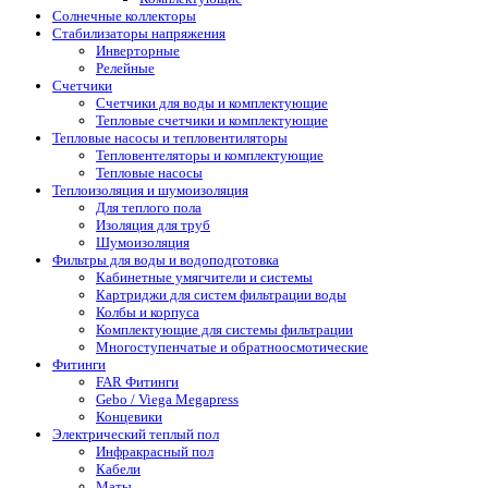
Солнечные коллекторы
Стабилизаторы напряжения
Инверторные
Релейные
Счетчики
Счетчики для воды и комплектующие
Тепловые счетчики и комплектующие
Тепловые насосы и тепловентиляторы
Тепловентеляторы и комплектующие
Тепловые насосы
Теплоизоляция и шумоизоляция
Для теплого пола
Изоляция для труб
Шумоизоляция
Фильтры для воды и водоподготовка
Кабинетные умягчители и системы
Картриджи для систем фильтрации воды
Колбы и корпуса
Комплектующие для системы фильтрации
Многоступенчатые и обратноосмотические
Фитинги
FAR Фитинги
Gebo / Viega Megapress
Концевики
Электрический теплый пол
Инфракрасный пол
Кабели
Маты