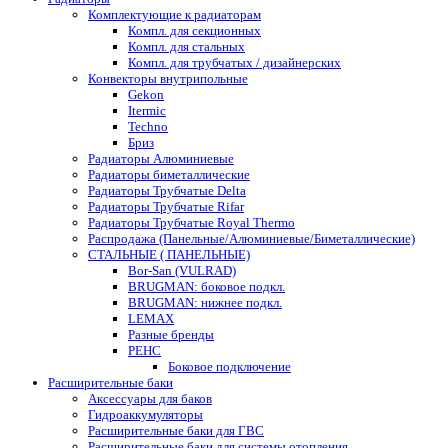
Комплектующие к радиаторам
Компл. для секционных
Компл. для стальных
Компл. для трубчатых / дизайнерских
Конвекторы внутрипольные
Gekon
Itermic
Techno
Бриз
Радиаторы Алюминиевые
Радиаторы биметаллические
Радиаторы Трубчатые Delta
Радиаторы Трубчатые Rifar
Радиаторы Трубчатые Royal Thermo
Распродажа (Панельные/Алюминиевые/Биметаллические)
СТАЛЬНЫЕ ( ПАНЕЛЬНЫЕ)
Bor-San (VULRAD)
BRUGMAN: боковое подкл.
BRUGMAN: нижнее подкл.
LEMAX
Разные бренды
РЕНС
Боковое подключение
Расширительные баки
Аксессуары для баков
Гидроаккумуляторы
Расширительные баки для ГВС
Расширительные баки для системы отопления