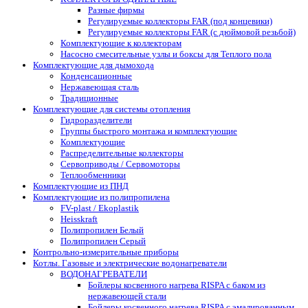
Разные фирмы
Регулируемые коллекторы FAR (под концевики)
Регулируемые коллекторы FAR (с дюймовой резьбой)
Комплектующие к коллекторам
Насосно смесительные узлы и боксы для Теплого пола
Комплектующие для дымохода
Конденсационные
Нержавеющая сталь
Традиционные
Комплектующие для системы отопления
Гидроразделители
Группы быстрого монтажа и комплектующие
Комплектующие
Распределительные коллекторы
Сервоприводы / Сервомоторы
Теплообменники
Комплектующие из ПНД
Комплектующие из полипропилена
FV-plast / Ekoplastik
Heisskraft
Полипропилен Белый
Полипропилен Серый
Контрольно-измерительные приборы
Котлы. Газовые и электрические водонагреватели
ВОДОНАГРЕВАТЕЛИ
Бойлеры косвенного нагрева RISPA с баком из
нержавеющей стали
Бойлеры косвенного нагрева RISPA с эмалированным