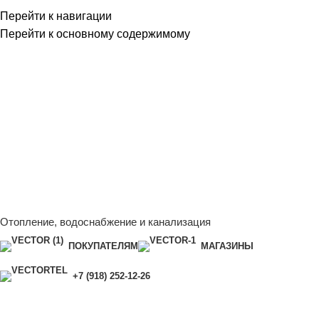
Перейти к навигации
Перейти к основному содержимому
Сейчас мы дорабатываем сайт, поэтому некоторые цены в
каталоге могут отличаться от актуальных.
Чтобы получить
полную и актуальную информацию, свяжитесь с нашим
менеджером - Алена +7 (918) 252-12-26
Сейчас мы дорабатываем сайт, поэтому некоторые цены в
каталоге могут отличаться от актуальных.
Чтобы получить
полную и актуальную информацию, свяжитесь с нашим
менеджером - Алена +7 (918) 252-12-26
Отопление, водоснабжение и канализация
ПОКУПАТЕЛЯМ
МАГАЗИНЫ
+7 (918) 252-12-26