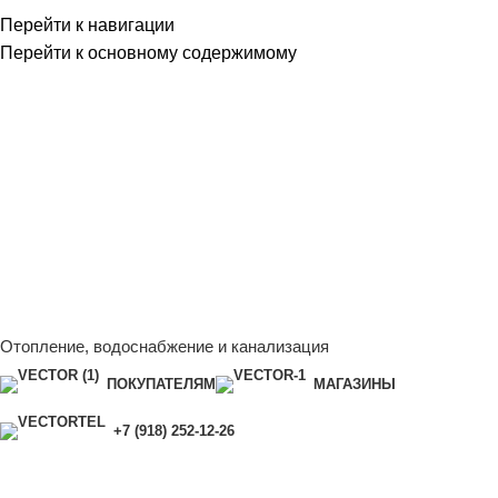
Перейти к навигации
Перейти к основному содержимому
Сейчас мы дорабатываем сайт, поэтому некоторые цены в
каталоге могут отличаться от актуальных.
Чтобы получить
полную и актуальную информацию, свяжитесь с нашим
менеджером - Алена +7 (918) 252-12-26
Сейчас мы дорабатываем сайт, поэтому некоторые цены в
каталоге могут отличаться от актуальных.
Чтобы получить
полную и актуальную информацию, свяжитесь с нашим
менеджером - Алена +7 (918) 252-12-26
Отопление, водоснабжение и канализация
ПОКУПАТЕЛЯМ
МАГАЗИНЫ
+7 (918) 252-12-26