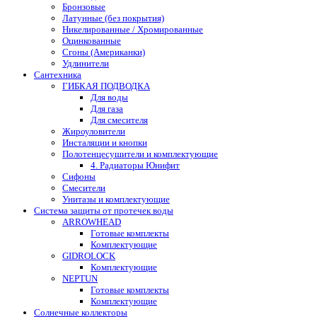
Бронзовые
Латунные (без покрытия)
Никелированные / Хромированные
Оцинкованные
Сгоны (Американки)
Удлинители
Сантехника
ГИБКАЯ ПОДВОДКА
Для воды
Для газа
Для смесителя
Жироуловители
Инсталяции и кнопки
Полотенцесушители и комплектующие
4. Радиаторы Юнифит
Сифоны
Смесители
Унитазы и комплектующие
Система защиты от протечек воды
ARROWHEAD
Готовые комплекты
Комплектующие
GIDROLOCK
Комплектующие
NEPTUN
Готовые комплекты
Комплектующие
Солнечные коллекторы