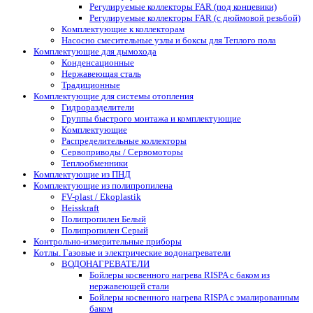
Регулируемые коллекторы FAR (под концевики)
Регулируемые коллекторы FAR (с дюймовой резьбой)
Комплектующие к коллекторам
Насосно смесительные узлы и боксы для Теплого пола
Комплектующие для дымохода
Конденсационные
Нержавеющая сталь
Традиционные
Комплектующие для системы отопления
Гидроразделители
Группы быстрого монтажа и комплектующие
Комплектующие
Распределительные коллекторы
Сервоприводы / Сервомоторы
Теплообменники
Комплектующие из ПНД
Комплектующие из полипропилена
FV-plast / Ekoplastik
Heisskraft
Полипропилен Белый
Полипропилен Серый
Контрольно-измерительные приборы
Котлы. Газовые и электрические водонагреватели
ВОДОНАГРЕВАТЕЛИ
Бойлеры косвенного нагрева RISPA с баком из
нержавеющей стали
Бойлеры косвенного нагрева RISPA с эмалированным
баком