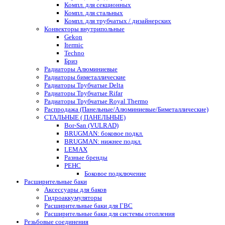
Компл. для секционных
Компл. для стальных
Компл. для трубчатых / дизайнерских
Конвекторы внутрипольные
Gekon
Itermic
Techno
Бриз
Радиаторы Алюминиевые
Радиаторы биметаллические
Радиаторы Трубчатые Delta
Радиаторы Трубчатые Rifar
Радиаторы Трубчатые Royal Thermo
Распродажа (Панельные/Алюминиевые/Биметаллические)
СТАЛЬНЫЕ ( ПАНЕЛЬНЫЕ)
Bor-San (VULRAD)
BRUGMAN: боковое подкл.
BRUGMAN: нижнее подкл.
LEMAX
Разные бренды
РЕНС
Боковое подключение
Расширительные баки
Аксессуары для баков
Гидроаккумуляторы
Расширительные баки для ГВС
Расширительные баки для системы отопления
Резьбовые соединения