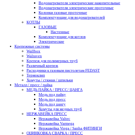
Водонагреватели электрические накопительные
Водонагреватели электрические проточные
Колонки газовые проточные
Комплектующие для водонагревателей
КОТЛЫ
ГАЗОВЫЕ
Настенные
Комплектующие для котлов
Электрические
Крепежные системы
Wallbox
Walraven
Крепеж для полимерных труб
Различный крепеж
Расходники к газовым пистолетам FEDAST
Термоклип
Хомуты / стяжки / шпильки
Металл / пресс / пайка
МЕДЬ ПАЙКА / ПРЕСС/ ЦАНГА
Медь под пайку
Медь под пресс
Медь под цангу
Хомуты для медных труб
НЕРЖАВЕЙКА ПРЕСС
Нержавейка Valtec
Нержавейка Varmega
Нержавейка Viega / Sanha ФИТИНГИ
ОЦИНКОВКА СВАРКА / ПРЕСС