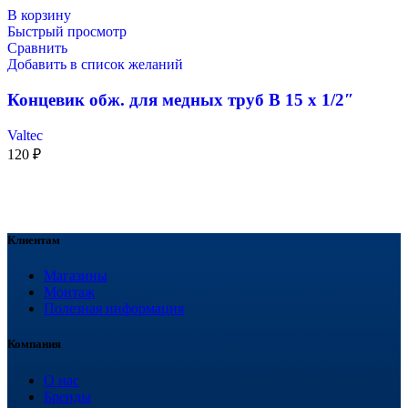
В корзину
Быстрый просмотр
Сравнить
Добавить в список желаний
Концевик обж. для медных труб В 15 х 1/2″
Valtec
120
₽
Клиентам
Магазины
Монтаж
Полезная информация
Компания
О нас
Бренды