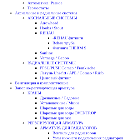
Автоматика: Разное
Термостаты
Аксиальные и радиальные системы
АКСИАЛЬНЫЕ СИСТЕМЫ
Arrowhead
Hoobs / Stout
REHAU
-REHAU фитинги
Rehau труба
Фитинги THERM S
Sanline
Varmega / Gappo
РАДИАЛЬНЫЕ СИСТЕМЫ
PPSU/PUSH Comap / Frankische
Латунь Uni-fitt / APE / Comap / Riifo
Цанговый фитинг
Вентиляция и комплектующие
Запорно-регулирующая арматура
КРАНЫ
Дренажные / Садовые
Установочные / Мини
Шаровые для воды
Шаровые для воды OVENTROP
Шаровые для газа
РЕГУЛИРУЮЩАЯ АРМАТУРА
АРМАТУРА ДЛЯ РАДИАТОРОВ
Вентили для радиаторов
Узлы нижнего подключения радиаторов