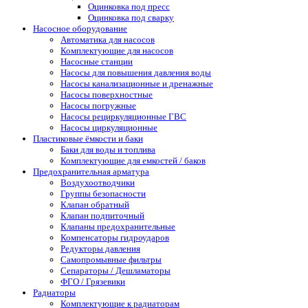
Оцинковка под пресс
Оцинковка под сварку
Насосное оборудование
Автоматика для насосов
Комплектующие для насосов
Насосные станции
Насосы для повышения давления воды
Насосы канализационные и дренажные
Насосы поверхностные
Насосы погружные
Насосы рециркуляционные ГВС
Насосы циркуляционные
Пластиковые ёмкости и баки
Баки для воды и топлива
Комплектующие для емкостей / баков
Предохранительная арматура
Воздухоотводчики
Группы безопасности
Клапан обратный
Клапан подпиточный
Клапаны предохранительные
Компенсаторы гидроударов
Редукторы давления
Самопромывные фильтры
Сепараторы / Дешламаторы
ФГО / Грязевики
Радиаторы
Комплектующие к радиаторам