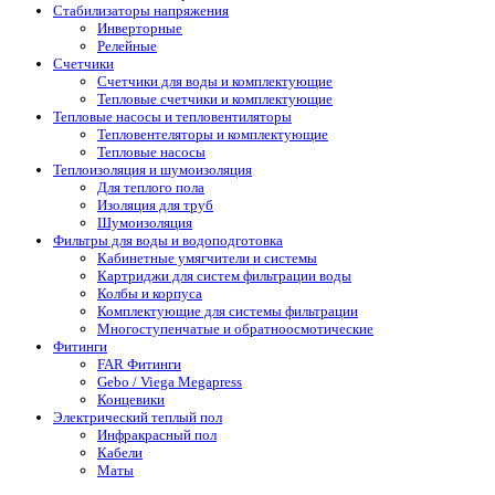
Стабилизаторы напряжения
Инверторные
Релейные
Счетчики
Счетчики для воды и комплектующие
Тепловые счетчики и комплектующие
Тепловые насосы и тепловентиляторы
Тепловентеляторы и комплектующие
Тепловые насосы
Теплоизоляция и шумоизоляция
Для теплого пола
Изоляция для труб
Шумоизоляция
Фильтры для воды и водоподготовка
Кабинетные умягчители и системы
Картриджи для систем фильтрации воды
Колбы и корпуса
Комплектующие для системы фильтрации
Многоступенчатые и обратноосмотические
Фитинги
FAR Фитинги
Gebo / Viega Megapress
Концевики
Электрический теплый пол
Инфракрасный пол
Кабели
Маты