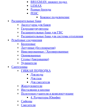
BRUGMAN: нижнее подкл.
LEMAX
Разные бренды
РЕНС
Боковое подключение
Расширительные баки
Аксессуары для баков
Гидроаккумуляторы
Расширительные баки для ГВС
Расширительные баки для системы отопления
Резьбовые соединения
Бронзовые
Латунные (без покрытия)
Никелированные / Хромированные
Оцинкованные
Сгоны (Американки)
Удлинители
Сантехника
ГИБКАЯ ПОДВОДКА
Для воды
Для газа
Для смесителя
Жироуловители
Инсталяции и кнопки
Полотенцесушители и комплектующие
4. Радиаторы Юнифит
Сифоны
Смесители