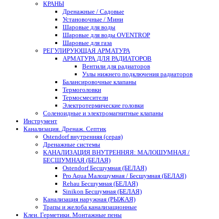
КРАНЫ
Дренажные / Садовые
Установочные / Мини
Шаровые для воды
Шаровые для воды OVENTROP
Шаровые для газа
РЕГУЛИРУЮЩАЯ АРМАТУРА
АРМАТУРА ДЛЯ РАДИАТОРОВ
Вентили для радиаторов
Узлы нижнего подключения радиаторов
Балансировочные клапаны
Термоголовки
Термосмесители
Электротермические головки
Соленоидные и электромагнитные клапаны
Инструмент
Канализация. Дренаж. Септик
Ostendorf внутренняя (серая)
Дренажные системы
КАНАЛИЗАЦИЯ ВНУТРЕННЯЯ: МАЛОШУМНАЯ /
БЕСШУМНАЯ (БЕЛАЯ)
Ostendorf Бесшумная (БЕЛАЯ)
Pro Aqua Малошумная / Бесшумная (БЕЛАЯ)
Rehau Бесшумная (БЕЛАЯ)
Sinikon Бесшумная (БЕЛАЯ)
Канализация наружная (РЫЖАЯ)
Трапы и желоба канализационные
Клеи. Герметики. Монтажные пены