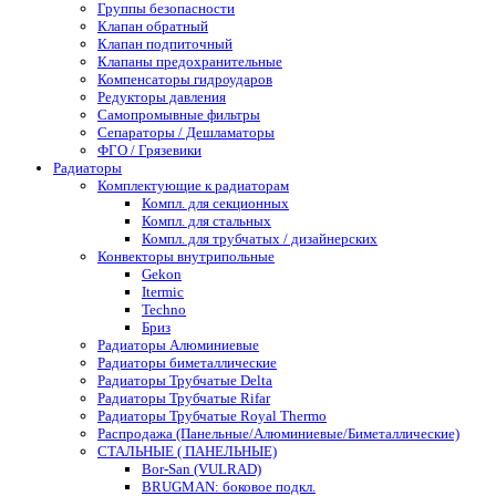
Группы безопасности
Клапан обратный
Клапан подпиточный
Клапаны предохранительные
Компенсаторы гидроударов
Редукторы давления
Самопромывные фильтры
Сепараторы / Дешламаторы
ФГО / Грязевики
Радиаторы
Комплектующие к радиаторам
Компл. для секционных
Компл. для стальных
Компл. для трубчатых / дизайнерских
Конвекторы внутрипольные
Gekon
Itermic
Techno
Бриз
Радиаторы Алюминиевые
Радиаторы биметаллические
Радиаторы Трубчатые Delta
Радиаторы Трубчатые Rifar
Радиаторы Трубчатые Royal Thermo
Распродажа (Панельные/Алюминиевые/Биметаллические)
СТАЛЬНЫЕ ( ПАНЕЛЬНЫЕ)
Bor-San (VULRAD)
BRUGMAN: боковое подкл.