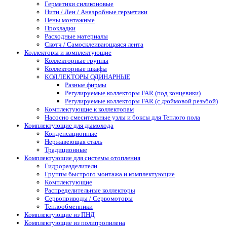
Герметики силиконовые
Нити / Лен / Анаэробные герметики
Пены монтажные
Прокладки
Расходные материалы
Скотч / Самосклеивающаяся лента
Коллекторы и комплектующие
Коллекторные группы
Коллекторные шкафы
КОЛЛЕКТОРЫ ОДИНАРНЫЕ
Разные фирмы
Регулируемые коллекторы FAR (под концевики)
Регулируемые коллекторы FAR (с дюймовой резьбой)
Комплектующие к коллекторам
Насосно смесительные узлы и боксы для Теплого пола
Комплектующие для дымохода
Конденсационные
Нержавеющая сталь
Традиционные
Комплектующие для системы отопления
Гидроразделители
Группы быстрого монтажа и комплектующие
Комплектующие
Распределительные коллекторы
Сервоприводы / Сервомоторы
Теплообменники
Комплектующие из ПНД
Комплектующие из полипропилена