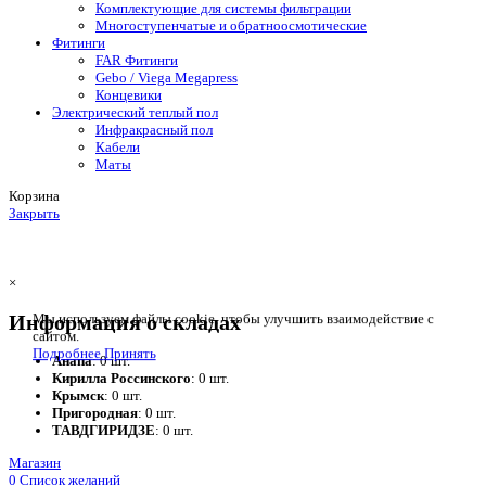
Комплектующие для системы фильтрации
Многоступенчатые и обратноосмотические
Фитинги
FAR Фитинги
Gebo / Viega Megapress
Концевики
Электрический теплый пол
Инфракрасный пол
Кабели
Маты
Корзина
Закрыть
×
Информация о складах
Мы используем файлы cookie, чтобы улучшить взаимодействие с
сайтом.
Подробнее
Принять
Анапа
: 0 шт.
Кирилла Россинского
: 0 шт.
Крымск
: 0 шт.
Пригородная
: 0 шт.
ТАВДГИРИДЗЕ
: 0 шт.
Магазин
0
Список желаний