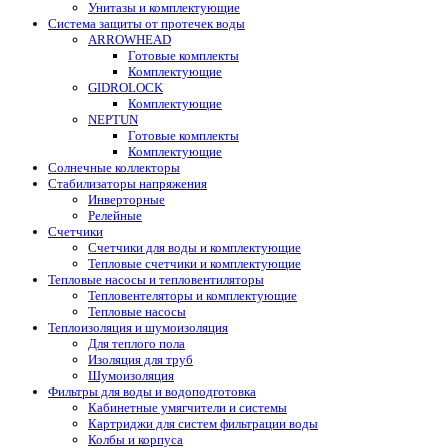
Унитазы и комплектующие
Система защиты от протечек воды
ARROWHEAD
Готовые комплекты
Комплектующие
GIDROLOCK
Комплектующие
NEPTUN
Готовые комплекты
Комплектующие
Солнечные коллекторы
Стабилизаторы напряжения
Инверторные
Релейные
Счетчики
Счетчики для воды и комплектующие
Тепловые счетчики и комплектующие
Тепловые насосы и тепловентиляторы
Тепловентеляторы и комплектующие
Тепловые насосы
Теплоизоляция и шумоизоляция
Для теплого пола
Изоляция для труб
Шумоизоляция
Фильтры для воды и водоподготовка
Кабинетные умягчители и системы
Картриджи для систем фильтрации воды
Колбы и корпуса