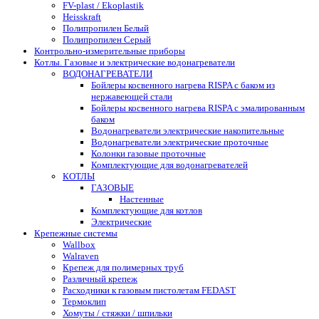
FV-plast / Ekoplastik
Heisskraft
Полипропилен Белый
Полипропилен Серый
Контрольно-измерительные приборы
Котлы. Газовые и электрические водонагреватели
ВОДОНАГРЕВАТЕЛИ
Бойлеры косвенного нагрева RISPA с баком из
нержавеющей стали
Бойлеры косвенного нагрева RISPA с эмалированным
баком
Водонагреватели электрические накопительные
Водонагреватели электрические проточные
Колонки газовые проточные
Комплектующие для водонагревателей
КОТЛЫ
ГАЗОВЫЕ
Настенные
Комплектующие для котлов
Электрические
Крепежные системы
Wallbox
Walraven
Крепеж для полимерных труб
Различный крепеж
Расходники к газовым пистолетам FEDAST
Термоклип
Хомуты / стяжки / шпильки