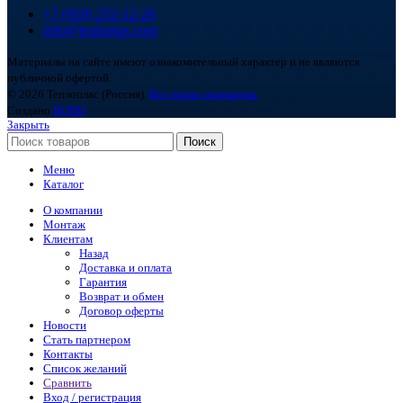
+7 (918) 252-12-26
info@teploplas.com
Материалы на сайте имеют ознакомительный характер и не являются
публичной офертой.
© 2026 Теплоплас (Россия).
Все права защищены.
Создано
BOND
Закрыть
Поиск
Меню
Каталог
О компании
Монтаж
Клиентам
Назад
Доставка и оплата
Гарантия
Возврат и обмен
Договор оферты
Новости
Стать партнером
Контакты
Список желаний
Сравнить
Вход / регистрация