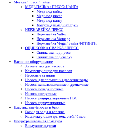
Металл / пресс / пайка
МЕДЬ ПАЙКА / ПРЕСС/ ЦАНГА
Медь под пайку
Медь под пресс
Медь под цангу
Хомуты для медных труб
НЕРЖАВЕЙКА ПРЕСС
Нержавейка Valtec
Нержавейка Varmega
Нержавейка Viega / Sanha ФИТИНГИ
ОЦИНКОВКА СВАРКА / ПРЕСС
Оцинковка под пресс
Оцинковка под сварку
Насосное оборудование
Автоматика для насосов
Комплектующие для насосов
Насосные станции
Насосы для повышения давления воды
Насосы канализационные и дренажные
Насосы поверхностные
Насосы погружные
Насосы рециркуляционные ГВС
Насосы циркуляционные
Пластиковые ёмкости и баки
Баки для воды и топлива
Комплектующие для емкостей / баков
Предохранительная арматура
Воздухоотводчики