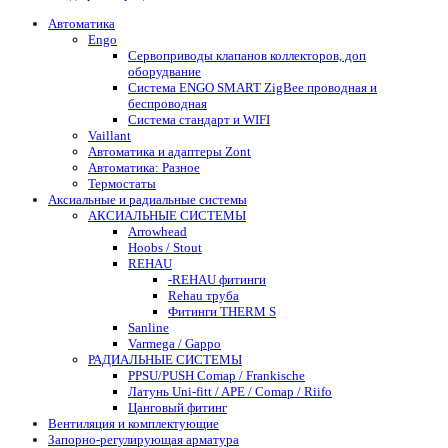
Автоматика
Engo
Сервоприводы клапанов коллекторов, доп
оборудвание
Система ENGO SMART ZigBee проводная и
беспроводная
Система стандарт и WIFI
Vaillant
Автоматика и адаптеры Zont
Автоматика: Разное
Термостаты
Аксиальные и радиальные системы
АКСИАЛЬНЫЕ СИСТЕМЫ
Arrowhead
Hoobs / Stout
REHAU
-REHAU фитинги
Rehau труба
Фитинги THERM S
Sanline
Varmega / Gappo
РАДИАЛЬНЫЕ СИСТЕМЫ
PPSU/PUSH Comap / Frankische
Латунь Uni-fitt / APE / Comap / Riifo
Цанговый фитинг
Вентиляция и комплектующие
Запорно-регулирующая арматура