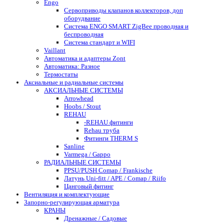
Engo
Сервоприводы клапанов коллекторов, доп
оборудвание
Система ENGO SMART ZigBee проводная и
беспроводная
Система стандарт и WIFI
Vaillant
Автоматика и адаптеры Zont
Автоматика: Разное
Термостаты
Аксиальные и радиальные системы
АКСИАЛЬНЫЕ СИСТЕМЫ
Arrowhead
Hoobs / Stout
REHAU
-REHAU фитинги
Rehau труба
Фитинги THERM S
Sanline
Varmega / Gappo
РАДИАЛЬНЫЕ СИСТЕМЫ
PPSU/PUSH Comap / Frankische
Латунь Uni-fitt / APE / Comap / Riifo
Цанговый фитинг
Вентиляция и комплектующие
Запорно-регулирующая арматура
КРАНЫ
Дренажные / Садовые