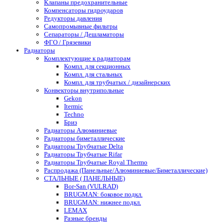
Клапаны предохранительные
Компенсаторы гидроударов
Редукторы давления
Самопромывные фильтры
Сепараторы / Дешламаторы
ФГО / Грязевики
Радиаторы
Комплектующие к радиаторам
Компл. для секционных
Компл. для стальных
Компл. для трубчатых / дизайнерских
Конвекторы внутрипольные
Gekon
Itermic
Techno
Бриз
Радиаторы Алюминиевые
Радиаторы биметаллические
Радиаторы Трубчатые Delta
Радиаторы Трубчатые Rifar
Радиаторы Трубчатые Royal Thermo
Распродажа (Панельные/Алюминиевые/Биметаллические)
СТАЛЬНЫЕ ( ПАНЕЛЬНЫЕ)
Bor-San (VULRAD)
BRUGMAN: боковое подкл.
BRUGMAN: нижнее подкл.
LEMAX
Разные бренды