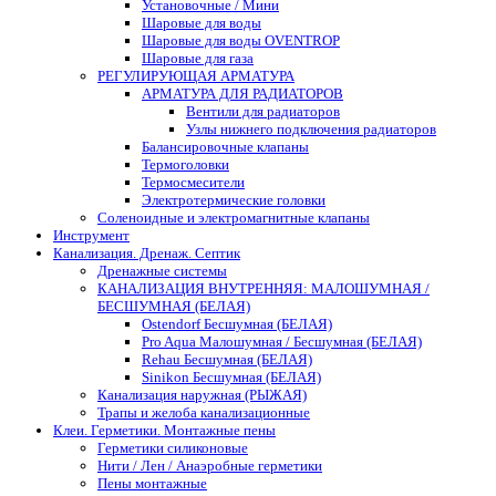
Установочные / Мини
Шаровые для воды
Шаровые для воды OVENTROP
Шаровые для газа
РЕГУЛИРУЮЩАЯ АРМАТУРА
АРМАТУРА ДЛЯ РАДИАТОРОВ
Вентили для радиаторов
Узлы нижнего подключения радиаторов
Балансировочные клапаны
Термоголовки
Термосмесители
Электротермические головки
Соленоидные и электромагнитные клапаны
Инструмент
Канализация. Дренаж. Септик
Дренажные системы
КАНАЛИЗАЦИЯ ВНУТРЕННЯЯ: МАЛОШУМНАЯ /
БЕСШУМНАЯ (БЕЛАЯ)
Ostendorf Бесшумная (БЕЛАЯ)
Pro Aqua Малошумная / Бесшумная (БЕЛАЯ)
Rehau Бесшумная (БЕЛАЯ)
Sinikon Бесшумная (БЕЛАЯ)
Канализация наружная (РЫЖАЯ)
Трапы и желоба канализационные
Клеи. Герметики. Монтажные пены
Герметики силиконовые
Нити / Лен / Анаэробные герметики
Пены монтажные