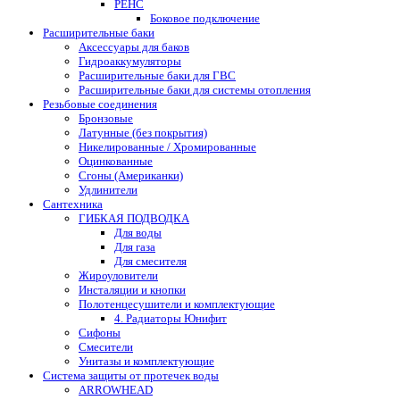
РЕНС
Боковое подключение
Расширительные баки
Аксессуары для баков
Гидроаккумуляторы
Расширительные баки для ГВС
Расширительные баки для системы отопления
Резьбовые соединения
Бронзовые
Латунные (без покрытия)
Никелированные / Хромированные
Оцинкованные
Сгоны (Американки)
Удлинители
Сантехника
ГИБКАЯ ПОДВОДКА
Для воды
Для газа
Для смесителя
Жироуловители
Инсталяции и кнопки
Полотенцесушители и комплектующие
4. Радиаторы Юнифит
Сифоны
Смесители
Унитазы и комплектующие
Система защиты от протечек воды
ARROWHEAD