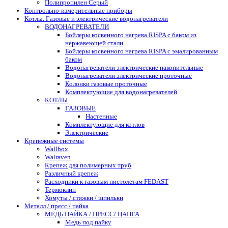
Полипропилен Серый
Контрольно-измерительные приборы
Котлы. Газовые и электрические водонагреватели
ВОДОНАГРЕВАТЕЛИ
Бойлеры косвенного нагрева RISPA с баком из
нержавеющей стали
Бойлеры косвенного нагрева RISPA с эмалированным
баком
Водонагреватели электрические накопительные
Водонагреватели электрические проточные
Колонки газовые проточные
Комплектующие для водонагревателей
КОТЛЫ
ГАЗОВЫЕ
Настенные
Комплектующие для котлов
Электрические
Крепежные системы
Wallbox
Walraven
Крепеж для полимерных труб
Различный крепеж
Расходники к газовым пистолетам FEDAST
Термоклип
Хомуты / стяжки / шпильки
Металл / пресс / пайка
МЕДЬ ПАЙКА / ПРЕСС/ ЦАНГА
Медь под пайку