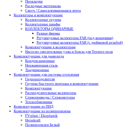
Прокладки
Расходные материалы
Скотч / Самосклеивающаяся лента
Коллекторы и комплектующие
Коллекторные группы
Коллекторные шкафы
КОЛЛЕКТОРЫ ОДИНАРНЫЕ
Разные фирмы
Регулируемые коллекторы FAR (под концевики)
Регулируемые коллекторы FAR (с дюймовой резьбой)
Комплектующие к коллекторам
Насосно смесительные узлы и боксы для Теплого пола
Комплектующие для дымохода
Конденсационные
Нержавеющая сталь
Традиционные
Комплектующие для системы отопления
Гидроразделители
Группы быстрого монтажа и комплектующие
Комплектующие
Распределительные коллекторы
Сервоприводы / Сервомоторы
Теплообменники
Комплектующие из ПНД
Комплектующие из полипропилена
FV-plast / Ekoplastik
Heisskraft
Полипропилен Белый