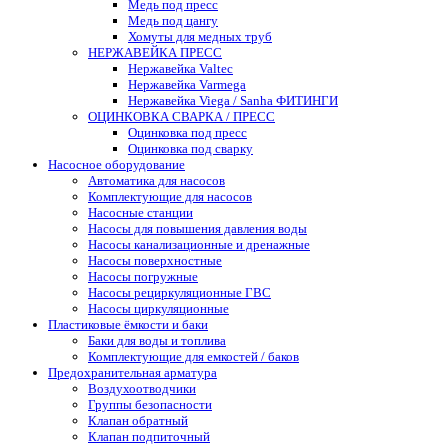
Медь под пресс
Медь под цангу
Хомуты для медных труб
НЕРЖАВЕЙКА ПРЕСС
Нержавейка Valtec
Нержавейка Varmega
Нержавейка Viega / Sanha ФИТИНГИ
ОЦИНКОВКА СВАРКА / ПРЕСС
Оцинковка под пресс
Оцинковка под сварку
Насосное оборудование
Автоматика для насосов
Комплектующие для насосов
Насосные станции
Насосы для повышения давления воды
Насосы канализационные и дренажные
Насосы поверхностные
Насосы погружные
Насосы рециркуляционные ГВС
Насосы циркуляционные
Пластиковые ёмкости и баки
Баки для воды и топлива
Комплектующие для емкостей / баков
Предохранительная арматура
Воздухоотводчики
Группы безопасности
Клапан обратный
Клапан подпиточный