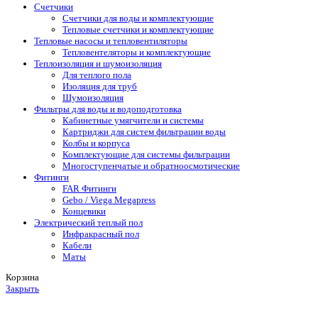
Счетчики
Счетчики для воды и комплектующие
Тепловые счетчики и комплектующие
Тепловые насосы и тепловентиляторы
Тепловентеляторы и комплектующие
Теплоизоляция и шумоизоляция
Для теплого пола
Изоляция для труб
Шумоизоляция
Фильтры для воды и водоподготовка
Кабинетные умягчители и системы
Картриджи для систем фильтрации воды
Колбы и корпуса
Комплектующие для системы фильтрации
Многоступенчатые и обратноосмотические
Фитинги
FAR Фитинги
Gebo / Viega Megapress
Концевики
Электрический теплый пол
Инфракрасный пол
Кабели
Маты
Корзина
Закрыть