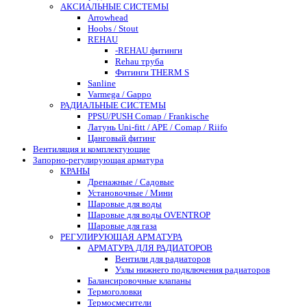
АКСИАЛЬНЫЕ СИСТЕМЫ
Arrowhead
Hoobs / Stout
REHAU
-REHAU фитинги
Rehau труба
Фитинги THERM S
Sanline
Varmega / Gappo
РАДИАЛЬНЫЕ СИСТЕМЫ
PPSU/PUSH Comap / Frankische
Латунь Uni-fitt / APE / Comap / Riifo
Цанговый фитинг
Вентиляция и комплектующие
Запорно-регулирующая арматура
КРАНЫ
Дренажные / Садовые
Установочные / Мини
Шаровые для воды
Шаровые для воды OVENTROP
Шаровые для газа
РЕГУЛИРУЮЩАЯ АРМАТУРА
АРМАТУРА ДЛЯ РАДИАТОРОВ
Вентили для радиаторов
Узлы нижнего подключения радиаторов
Балансировочные клапаны
Термоголовки
Термосмесители