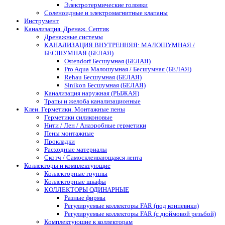
Электротермические головки
Соленоидные и электромагнитные клапаны
Инструмент
Канализация. Дренаж. Септик
Дренажные системы
КАНАЛИЗАЦИЯ ВНУТРЕННЯЯ: МАЛОШУМНАЯ /
БЕСШУМНАЯ (БЕЛАЯ)
Ostendorf Бесшумная (БЕЛАЯ)
Pro Aqua Малошумная / Бесшумная (БЕЛАЯ)
Rehau Бесшумная (БЕЛАЯ)
Sinikon Бесшумная (БЕЛАЯ)
Канализация наружная (РЫЖАЯ)
Трапы и желоба канализационные
Клеи. Герметики. Монтажные пены
Герметики силиконовые
Нити / Лен / Анаэробные герметики
Пены монтажные
Прокладки
Расходные материалы
Скотч / Самосклеивающаяся лента
Коллекторы и комплектующие
Коллекторные группы
Коллекторные шкафы
КОЛЛЕКТОРЫ ОДИНАРНЫЕ
Разные фирмы
Регулируемые коллекторы FAR (под концевики)
Регулируемые коллекторы FAR (с дюймовой резьбой)
Комплектующие к коллекторам