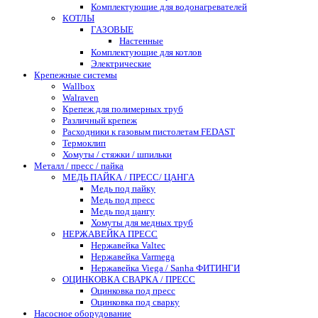
Комплектующие для водонагревателей
КОТЛЫ
ГАЗОВЫЕ
Настенные
Комплектующие для котлов
Электрические
Крепежные системы
Wallbox
Walraven
Крепеж для полимерных труб
Различный крепеж
Расходники к газовым пистолетам FEDAST
Термоклип
Хомуты / стяжки / шпильки
Металл / пресс / пайка
МЕДЬ ПАЙКА / ПРЕСС/ ЦАНГА
Медь под пайку
Медь под пресс
Медь под цангу
Хомуты для медных труб
НЕРЖАВЕЙКА ПРЕСС
Нержавейка Valtec
Нержавейка Varmega
Нержавейка Viega / Sanha ФИТИНГИ
ОЦИНКОВКА СВАРКА / ПРЕСС
Оцинковка под пресс
Оцинковка под сварку
Насосное оборудование