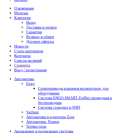
О компании
Монтаж
Клиентам
Назад
Доставка и оплата
Гарантия
Возврат и обмен
Договор оферты
Новости
Стать партнером
Контакты
Список желаний
Сравнить
Вход / регистрация
Автоматика
Engo
Сервоприводы клапанов коллекторов, доп
оборудвание
Система ENGO SMART ZigBee проводная и
беспроводная
Система стандарт и WIFI
Vaillant
Автоматика и адаптеры Zont
Автоматика: Разное
Термостаты
Аксиальные и радиальные системы