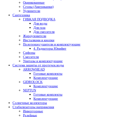
Оцинкованные
Сгоны (Американки)
Удлинители
Сантехника
ГИБКАЯ ПОДВОДКА
Для воды
Для газа
Для смесителя
Жироуловители
Инсталяции и кнопки
Полотенцесушители и комплектующие
4. Радиаторы Юнифит
Сифоны
Смесители
Унитазы и комплектующие
Система защиты от протечек воды
ARROWHEAD
Готовые комплекты
Комплектующие
GIDROLOCK
Комплектующие
NEPTUN
Готовые комплекты
Комплектующие
Солнечные коллекторы
Стабилизаторы напряжения
Инверторные
Релейные