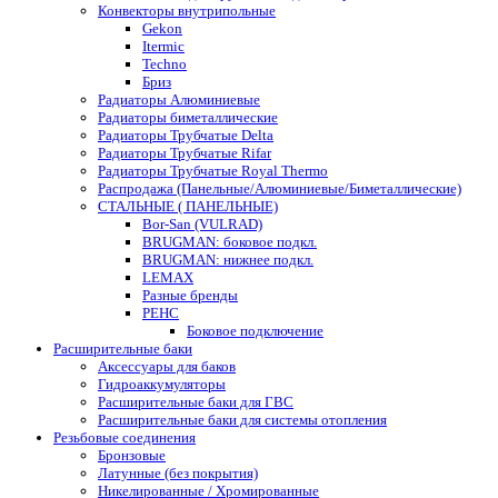
Конвекторы внутрипольные
Gekon
Itermic
Techno
Бриз
Радиаторы Алюминиевые
Радиаторы биметаллические
Радиаторы Трубчатые Delta
Радиаторы Трубчатые Rifar
Радиаторы Трубчатые Royal Thermo
Распродажа (Панельные/Алюминиевые/Биметаллические)
СТАЛЬНЫЕ ( ПАНЕЛЬНЫЕ)
Bor-San (VULRAD)
BRUGMAN: боковое подкл.
BRUGMAN: нижнее подкл.
LEMAX
Разные бренды
РЕНС
Боковое подключение
Расширительные баки
Аксессуары для баков
Гидроаккумуляторы
Расширительные баки для ГВС
Расширительные баки для системы отопления
Резьбовые соединения
Бронзовые
Латунные (без покрытия)
Никелированные / Хромированные