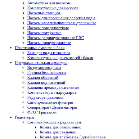
Автоматика для насосов
Комплектующие для насосов
Насосные станции
Насосы для повышения давления воды
Насосы канализационные и дренажные
Насосы поверхностные
Насосы погружные
Насосы рециркуляционные ГВС
Насосы циркуляционные
Пластиковые ёмкости и баки
Баки для воды и топлива
Комплектующие для емкостей / баков
Предохранительная арматура
Воздухоотводчики
Группы безопасности
Клапан обратный
Клапан подпиточный
Клапаны предохранительные
Компенсаторы гидроударов
Редукторы давления
Самопромывные фильтры
Сепараторы / Дешламаторы
ФГО / Грязевики
Радиаторы
Комплектующие к радиаторам
Компл. для секционных
Компл. для стальных
Компл. для трубчатых / дизайнерских