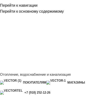
Перейти к навигации
Перейти к основному содержимому
Сейчас мы дорабатываем сайт, поэтому некоторые цены в
каталоге могут отличаться от актуальных.
Чтобы получить
полную и актуальную информацию, свяжитесь с нашим
менеджером - Алена +7 (918) 252-12-26
Сейчас мы дорабатываем сайт, поэтому некоторые цены в
каталоге могут отличаться от актуальных.
Чтобы получить
полную и актуальную информацию, свяжитесь с нашим
менеджером - Алена +7 (918) 252-12-26
Отопление, водоснабжение и канализация
ПОКУПАТЕЛЯМ
МАГАЗИНЫ
+7 (918) 252-12-26