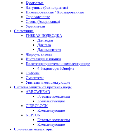
Бронзовые
Латунные (без покрытия)
Никелированные / Хромированные
Оцинкованные
Сгоны (Американки)
Удлинители
Сантехника
ГИБКАЯ ПОДВОДКА
Для воды
Для газа
Для смесителя
Жироуловители
Инсталяции и кнопки
Полотенцесушители и комплектующие
4. Радиаторы Юнифит
Сифоны
Смесители
Унитазы и комплектующие
Система защиты от протечек воды
ARROWHEAD
Готовые комплекты
Комплектующие
GIDROLOCK
Комплектующие
NEPTUN
Готовые комплекты
Комплектующие
Солнечные коллекторы