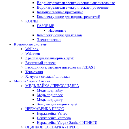
Водонагреватели электрические накопительные
Водонагреватели электрические проточные
Колонки газовые проточные
Комплектующие для водонагревателей
КОТЛЫ
ГАЗОВЫЕ
Настенные
Комплектующие для котлов
Электрические
Крепежные системы
Wallbox
Walraven
Крепеж для полимерных труб
Различный крепеж
Расходники к газовым пистолетам FEDAST
Термоклип
Хомуты / стяжки / шпильки
Металл / пресс / пайка
МЕДЬ ПАЙКА / ПРЕСС/ ЦАНГА
Медь под пайку
Медь под пресс
Медь под цангу
Хомуты для медных труб
НЕРЖАВЕЙКА ПРЕСС
Нержавейка Valtec
Нержавейка Varmega
Нержавейка Viega / Sanha ФИТИНГИ
ОЦИНКОВКА СВАРКА / ПРЕСС