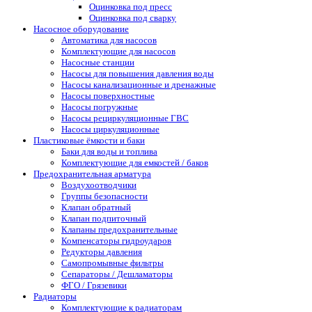
Оцинковка под пресс
Оцинковка под сварку
Насосное оборудование
Автоматика для насосов
Комплектующие для насосов
Насосные станции
Насосы для повышения давления воды
Насосы канализационные и дренажные
Насосы поверхностные
Насосы погружные
Насосы рециркуляционные ГВС
Насосы циркуляционные
Пластиковые ёмкости и баки
Баки для воды и топлива
Комплектующие для емкостей / баков
Предохранительная арматура
Воздухоотводчики
Группы безопасности
Клапан обратный
Клапан подпиточный
Клапаны предохранительные
Компенсаторы гидроударов
Редукторы давления
Самопромывные фильтры
Сепараторы / Дешламаторы
ФГО / Грязевики
Радиаторы
Комплектующие к радиаторам