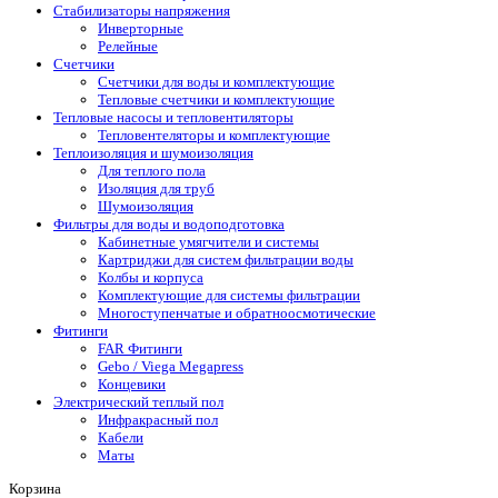
Стабилизаторы напряжения
Инверторные
Релейные
Счетчики
Счетчики для воды и комплектующие
Тепловые счетчики и комплектующие
Тепловые насосы и тепловентиляторы
Тепловентеляторы и комплектующие
Теплоизоляция и шумоизоляция
Для теплого пола
Изоляция для труб
Шумоизоляция
Фильтры для воды и водоподготовка
Кабинетные умягчители и системы
Картриджи для систем фильтрации воды
Колбы и корпуса
Комплектующие для системы фильтрации
Многоступенчатые и обратноосмотические
Фитинги
FAR Фитинги
Gebo / Viega Megapress
Концевики
Электрический теплый пол
Инфракрасный пол
Кабели
Маты
Корзина