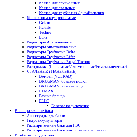
Компл. для секционных
Компл. для стальных
Компл. для трубчатых / дизайнерских
Конвекторы внутрипольные
Gekon
Itermic
Techno
Бриз
Радиаторы Алюминиевые
Радиаторы биметаллические
Радиаторы Трубчатые Delta
Радиаторы Трубчатые Rifar
Радиаторы Трубчатые Royal Thermo
Распродажа (Панельные/Алюминиевые/Биметаллические)
СТАЛЬНЫЕ ( ПАНЕЛЬНЫЕ)
Bor-San (VULRAD)
BRUGMAN: боковое подкл.
BRUGMAN: нижнее подкл.
LEMAX
Разные бренды
РЕНС
Боковое подключение
Расширительные баки
Аксессуары для баков
Гидроаккумуляторы
Расширительные баки для ГВС
Расширительные баки для системы отопления
Резьбовые соединения