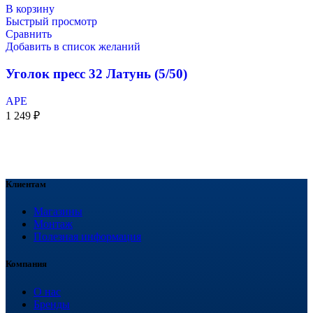
В корзину
Быстрый просмотр
Сравнить
Добавить в список желаний
Уголок пресс 32 Латунь (5/50)
APE
1 249
₽
Клиентам
Магазины
Монтаж
Полезная информация
Компания
О нас
Бренды