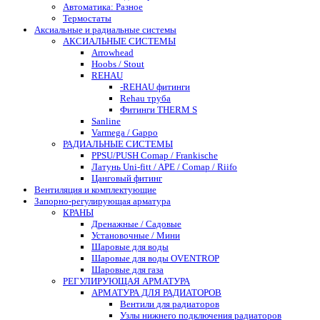
Автоматика: Разное
Термостаты
Аксиальные и радиальные системы
АКСИАЛЬНЫЕ СИСТЕМЫ
Arrowhead
Hoobs / Stout
REHAU
-REHAU фитинги
Rehau труба
Фитинги THERM S
Sanline
Varmega / Gappo
РАДИАЛЬНЫЕ СИСТЕМЫ
PPSU/PUSH Comap / Frankische
Латунь Uni-fitt / APE / Comap / Riifo
Цанговый фитинг
Вентиляция и комплектующие
Запорно-регулирующая арматура
КРАНЫ
Дренажные / Садовые
Установочные / Мини
Шаровые для воды
Шаровые для воды OVENTROP
Шаровые для газа
РЕГУЛИРУЮЩАЯ АРМАТУРА
АРМАТУРА ДЛЯ РАДИАТОРОВ
Вентили для радиаторов
Узлы нижнего подключения радиаторов