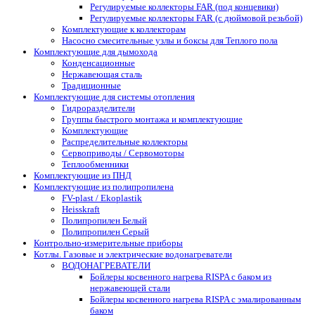
Регулируемые коллекторы FAR (под концевики)
Регулируемые коллекторы FAR (с дюймовой резьбой)
Комплектующие к коллекторам
Насосно смесительные узлы и боксы для Теплого пола
Комплектующие для дымохода
Конденсационные
Нержавеющая сталь
Традиционные
Комплектующие для системы отопления
Гидроразделители
Группы быстрого монтажа и комплектующие
Комплектующие
Распределительные коллекторы
Сервоприводы / Сервомоторы
Теплообменники
Комплектующие из ПНД
Комплектующие из полипропилена
FV-plast / Ekoplastik
Heisskraft
Полипропилен Белый
Полипропилен Серый
Контрольно-измерительные приборы
Котлы. Газовые и электрические водонагреватели
ВОДОНАГРЕВАТЕЛИ
Бойлеры косвенного нагрева RISPA с баком из
нержавеющей стали
Бойлеры косвенного нагрева RISPA с эмалированным
баком