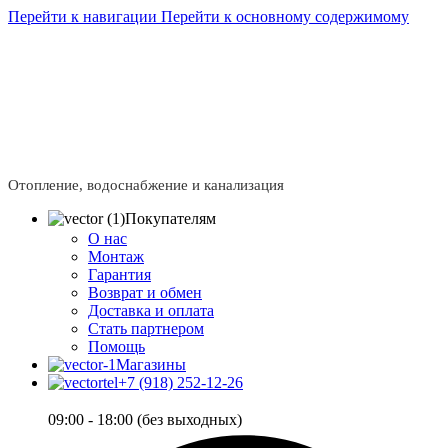
Перейти к навигации
Перейти к основному содержимому
Сейчас мы дорабатываем сайт, поэтому некоторые цены
в каталоге могут отличаться от актуальных.
Чтобы
получить полную и актуальную информацию, свяжитесь
с нашим менеджером - Алена +7 (918) 252-12-26
Сейчас мы дорабатываем сайт, поэтому некоторые цены
в каталоге могут отличаться от актуальных.
Чтобы
получить полную и актуальную информацию, свяжитесь
с нашим менеджером - Алена +7 (918) 252-12-26
Отопление, водоснабжение и канализация
Покупателям
О нас
Монтаж
Гарантия
Возврат и обмен
Доставка и оплата
Стать партнером
Помощь
Магазины
+7 (918) 252-12-26
09:00 - 18:00 (без выходных)