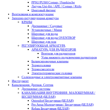
PPSU/PUSH Comap / Frankische
Латунь Uni-fitt / APE / Comap / Riifo
Цанговый фитинг
Вентиляция и комплектующие
Запорно-регулирующая арматура
КРАНЫ
Дренажные / Садовые
Установочные / Мини
Шаровые для воды
Шаровые для воды OVENTROP
Шаровые для газа
РЕГУЛИРУЮЩАЯ АРМАТУРА
АРМАТУРА ДЛЯ РАДИАТОРОВ
Вентили для радиаторов
Узлы нижнего подключения радиаторов
Балансировочные клапаны
Термоголовки
Термосмесители
Электротермические головки
Соленоидные и электромагнитные клапаны
Инструмент
Канализация. Дренаж. Септик
Дренажные системы
КАНАЛИЗАЦИЯ ВНУТРЕННЯЯ: МАЛОШУМНАЯ /
БЕСШУМНАЯ (БЕЛАЯ)
Ostendorf Бесшумная (БЕЛАЯ)
Pro Aqua Малошумная / Бесшумная (БЕЛАЯ)
Rehau Бесшумная (БЕЛАЯ)