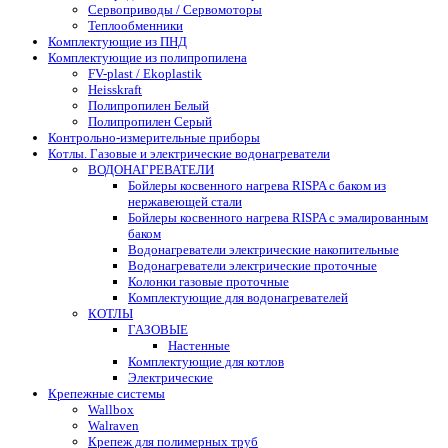
Сервоприводы / Сервомоторы
Теплообменники
Комплектующие из ПНД
Комплектующие из полипропилена
FV-plast / Ekoplastik
Heisskraft
Полипропилен Белый
Полипропилен Серый
Контрольно-измерительные приборы
Котлы. Газовые и электрические водонагреватели
ВОДОНАГРЕВАТЕЛИ
Бойлеры косвенного нагрева RISPA с баком из
нержавеющей стали
Бойлеры косвенного нагрева RISPA с эмалированным
баком
Водонагреватели электрические накопительные
Водонагреватели электрические проточные
Колонки газовые проточные
Комплектующие для водонагревателей
КОТЛЫ
ГАЗОВЫЕ
Настенные
Комплектующие для котлов
Электрические
Крепежные системы
Wallbox
Walraven
Крепеж для полимерных труб