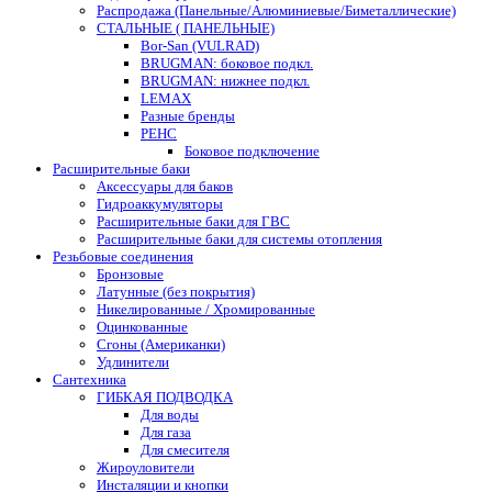
Распродажа (Панельные/Алюминиевые/Биметаллические)
СТАЛЬНЫЕ ( ПАНЕЛЬНЫЕ)
Bor-San (VULRAD)
BRUGMAN: боковое подкл.
BRUGMAN: нижнее подкл.
LEMAX
Разные бренды
РЕНС
Боковое подключение
Расширительные баки
Аксессуары для баков
Гидроаккумуляторы
Расширительные баки для ГВС
Расширительные баки для системы отопления
Резьбовые соединения
Бронзовые
Латунные (без покрытия)
Никелированные / Хромированные
Оцинкованные
Сгоны (Американки)
Удлинители
Сантехника
ГИБКАЯ ПОДВОДКА
Для воды
Для газа
Для смесителя
Жироуловители
Инсталяции и кнопки