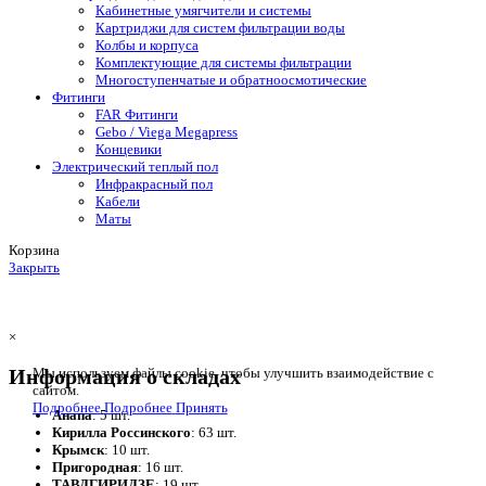
Кабинетные умягчители и системы
Картриджи для систем фильтрации воды
Колбы и корпуса
Комплектующие для системы фильтрации
Многоступенчатые и обратноосмотические
Фитинги
FAR Фитинги
Gebo / Viega Megapress
Концевики
Электрический теплый пол
Инфракрасный пол
Кабели
Маты
Корзина
Закрыть
×
Информация о складах
Мы используем файлы cookie, чтобы улучшить взаимодействие с
сайтом.
Подробнее
Подробнее
Принять
Анапа
: 5 шт.
Кирилла Россинского
: 63 шт.
Крымск
: 10 шт.
Пригородная
: 16 шт.
ТАВДГИРИДЗЕ
: 19 шт.