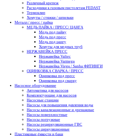
Различный крепеж
Расходники к газовым пистолетам FEDAST
Термоклип
Хомуты / стяжки / шпильки
Металл / пресс / пайка
МЕДЬ ПАЙКА / ПРЕСС/ ЦАНГА
Медь под пайку
Медь под пресс
Медь под цангу
Хомуты для медных труб
НЕРЖАВЕЙКА ПРЕСС
Нержавейка Valtec
Нержавейка Varmega
Нержавейка Viega / Sanha ФИТИНГИ
ОЦИНКОВКА СВАРКА / ПРЕСС
Оцинковка под пресс
Оцинковка под сварку
Насосное оборудование
Автоматика для насосов
Комплектующие для насосов
Насосные станции
Насосы для повышения давления воды
Насосы канализационные и дренажные
Насосы поверхностные
Насосы погружные
Насосы рециркуляционные ГВС
Насосы циркуляционные
Пластиковые ёмкости и баки