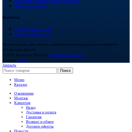
Политика конфиденциальности
Договор оферты
Контакты
+7 (918) 252-12-26
info@teploplas.com
Материалы на сайте имеют ознакомительный характер и не являются
публичной офертой.
© 2026 Теплоплас (Россия).
Все права защищены.
Создано
BOND
Закрыть
Поиск
Меню
Каталог
О компании
Монтаж
Клиентам
Назад
Доставка и оплата
Гарантия
Возврат и обмен
Договор оферты
Новости