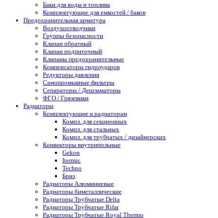
Баки для воды и топлива
Комплектующие для емкостей / баков
Предохранительная арматура
Воздухоотводчики
Группы безопасности
Клапан обратный
Клапан подпиточный
Клапаны предохранительные
Компенсаторы гидроударов
Редукторы давления
Самопромывные фильтры
Сепараторы / Дешламаторы
ФГО / Грязевики
Радиаторы
Комплектующие к радиаторам
Компл. для секционных
Компл. для стальных
Компл. для трубчатых / дизайнерских
Конвекторы внутрипольные
Gekon
Itermic
Techno
Бриз
Радиаторы Алюминиевые
Радиаторы биметаллические
Радиаторы Трубчатые Delta
Радиаторы Трубчатые Rifar
Радиаторы Трубчатые Royal Thermo