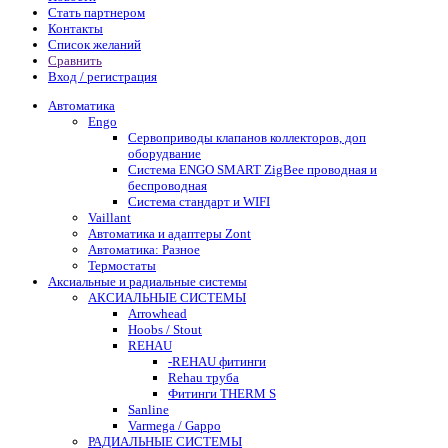
Стать партнером
Контакты
Список желаний
Сравнить
Вход / регистрация
Автоматика
Engo
Сервоприводы клапанов коллекторов, доп
оборудвание
Система ENGO SMART ZigBee проводная и
беспроводная
Система стандарт и WIFI
Vaillant
Автоматика и адаптеры Zont
Автоматика: Разное
Термостаты
Аксиальные и радиальные системы
АКСИАЛЬНЫЕ СИСТЕМЫ
Arrowhead
Hoobs / Stout
REHAU
-REHAU фитинги
Rehau труба
Фитинги THERM S
Sanline
Varmega / Gappo
РАДИАЛЬНЫЕ СИСТЕМЫ