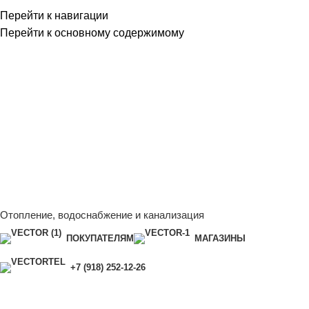
Перейти к навигации
Перейти к основному содержимому
Сейчас мы дорабатываем сайт, поэтому некоторые цены в
каталоге могут отличаться от актуальных.
Чтобы получить
полную и актуальную информацию, свяжитесь с нашим
менеджером - Алена +7 (918) 252-12-26
Сейчас мы дорабатываем сайт, поэтому некоторые цены в
каталоге могут отличаться от актуальных.
Чтобы получить
полную и актуальную информацию, свяжитесь с нашим
менеджером - Алена +7 (918) 252-12-26
Отопление, водоснабжение и канализация
ПОКУПАТЕЛЯМ
МАГАЗИНЫ
+7 (918) 252-12-26