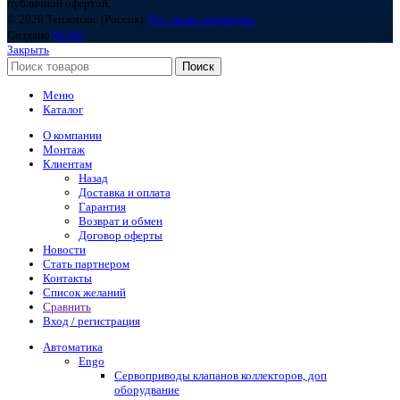
публичной офертой.
© 2026 Теплоплас (Россия).
Все права защищены.
Создано
BOND
Закрыть
Поиск
Меню
Каталог
О компании
Монтаж
Клиентам
Назад
Доставка и оплата
Гарантия
Возврат и обмен
Договор оферты
Новости
Стать партнером
Контакты
Список желаний
Сравнить
Вход / регистрация
Автоматика
Engo
Сервоприводы клапанов коллекторов, доп
оборудвание