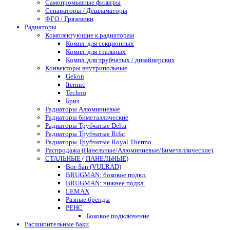
Самопромывные фильтры
Сепараторы / Дешламаторы
ФГО / Грязевики
Радиаторы
Комплектующие к радиаторам
Компл. для секционных
Компл. для стальных
Компл. для трубчатых / дизайнерских
Конвекторы внутрипольные
Gekon
Itermic
Techno
Бриз
Радиаторы Алюминиевые
Радиаторы биметаллические
Радиаторы Трубчатые Delta
Радиаторы Трубчатые Rifar
Радиаторы Трубчатые Royal Thermo
Распродажа (Панельные/Алюминиевые/Биметаллические)
СТАЛЬНЫЕ ( ПАНЕЛЬНЫЕ)
Bor-San (VULRAD)
BRUGMAN: боковое подкл.
BRUGMAN: нижнее подкл.
LEMAX
Разные бренды
РЕНС
Боковое подключение
Расширительные баки