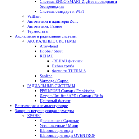
Система ENGO SMART ZigBee проводная и
беспроводная
Система стандарт и WIFI
Vaillant
Автоматика и адаптеры Zont
Автоматика: Разное
Термостаты
Аксиальные и радиальные системы
АКСИАЛЬНЫЕ СИСТЕМЫ
Arrowhead
Hoobs / Stout
REHAU
-REHAU фитинги
Rehau труба
Фитинги THERM S
Sanline
Varmega / Gappo
РАДИАЛЬНЫЕ СИСТЕМЫ
PPSU/PUSH Comap / Frankische
Латунь Uni-fitt / APE / Comap / Riifo
Цанговый фитинг
Вентиляция и комплектующие
Запорно-регулирующая арматура
КРАНЫ
Дренажные / Садовые
Установочные / Мини
Шаровые для воды
Шаровые для воды OVENTROP