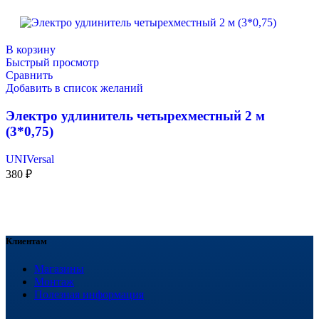
В корзину
Быстрый просмотр
Сравнить
Добавить в список желаний
Электро удлинитель четырехместный 2 м
(3*0,75)
UNIVersal
380
₽
Клиентам
Магазины
Монтаж
Полезная информация