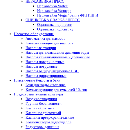
НЕРЖАВЕЙКА ПРЕСС
Нержавейка Valtec
Нержавейка Varmega
Нержавейка Viega / Sanha ФИТИНГИ
ОЦИНКОВКА СВАРКА / ПРЕСС
Оцинковка под пресс
Оцинковка под сварку
Насосное оборудование
Автоматика для насосов
Комплектующие для насосов
Насосные станции
Насосы для повышения давления воды
Насосы канализационные и дренажные
Насосы поверхностные
Насосы погружные
Насосы рециркуляционные ГВС
Насосы циркуляционные
Пластиковые ёмкости и баки
Баки для воды и топлива
Комплектующие для емкостей / баков
Предохранительная арматура
Воздухоотводчики
Группы безопасности
Клапан обратный
Клапан подпиточный
Клапаны предохранительные
Компенсаторы гидроударов
Редукторы давления