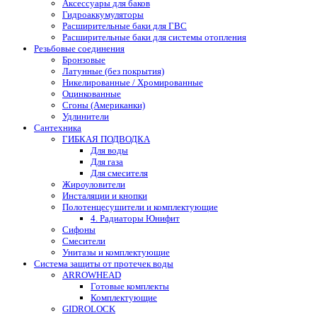
Аксессуары для баков
Гидроаккумуляторы
Расширительные баки для ГВС
Расширительные баки для системы отопления
Резьбовые соединения
Бронзовые
Латунные (без покрытия)
Никелированные / Хромированные
Оцинкованные
Сгоны (Американки)
Удлинители
Сантехника
ГИБКАЯ ПОДВОДКА
Для воды
Для газа
Для смесителя
Жироуловители
Инсталяции и кнопки
Полотенцесушители и комплектующие
4. Радиаторы Юнифит
Сифоны
Смесители
Унитазы и комплектующие
Система защиты от протечек воды
ARROWHEAD
Готовые комплекты
Комплектующие
GIDROLOCK