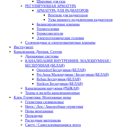
Шаровые для газа
РЕГУЛИРУЮЩАЯ АРМАТУРА
АРМАТУРА ДЛЯ РАДИАТОРОВ
Вентили для радиаторов
Узлы нижнего подключения радиаторов
Балансировочные клапаны
Термоголовки
Термосмесители
Электротермические головки
Соленоидные и электромагнитные клапаны
Инструмент
Канализация. Дренаж. Септик
Дренажные системы
КАНАЛИЗАЦИЯ ВНУТРЕННЯЯ: МАЛОШУМНАЯ /
БЕСШУМНАЯ (БЕЛАЯ)
Ostendorf Бесшумная (БЕЛАЯ)
Pro Aqua Малошумная / Бесшумная (БЕЛАЯ)
Rehau Бесшумная (БЕЛАЯ)
Sinikon Бесшумная (БЕЛАЯ)
Канализация наружная (РЫЖАЯ)
Трапы и желоба канализационные
Клеи. Герметики. Монтажные пены
Герметики силиконовые
Нити / Лен / Анаэробные герметики
Пены монтажные
Прокладки
Расходные материалы
Скотч / Самосклеивающаяся лента