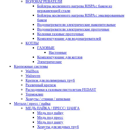
ВОДОНАГРЕВАТЕЛИ
Бойлеры косвенного нагрева RISPA с баком из
нержавеющей стали
Бойлеры косвенного нагрева RISPA с эмалированным
баком
Водонагреватели электрические накопительные
Водонагреватели электрические проточные
Колонки газовые проточные
Комплектующие для водонагревателей
КОТЛЫ
ГАЗОВЫЕ
Настенные
Комплектующие для котлов
Электрические
Крепежные системы
Wallbox
Walraven
Крепеж для полимерных труб
Различный крепеж
Расходники к газовым пистолетам FEDAST
Термоклип
Хомуты / стяжки / шпильки
Металл / пресс / пайка
МЕДЬ ПАЙКА / ПРЕСС/ ЦАНГА
Медь под пайку
Медь под пресс
Медь под цангу
Хомуты для медных труб