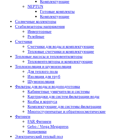
Комплектующие
NEPTUN
Готовые комплекты
Комплектующие
Солнечные коллекторы
Стабилизаторы напряжения
Инверторные
Релейные
Счетчики
Счетчики для воды и комплектующие
Тепловые счетчики и комплектующие
Тепловые насосы и тепловентиляторы
Тепловентеляторы и комплектующие
Теплоизоляция и шумоизоляция
Для теплого пола
Изоляция для труб
Шумоизоляция
Фильтры для воды и водоподготовка
Кабинетные умягчители и системы
Картриджи для систем фильтрации воды
Колбы и корпуса
Комплектующие для системы фильтрации
Многоступенчатые и обратноосмотические
Фитинги
FAR Фитинги
Gebo / Viega Megapress
Концевики
Электрический теплый пол