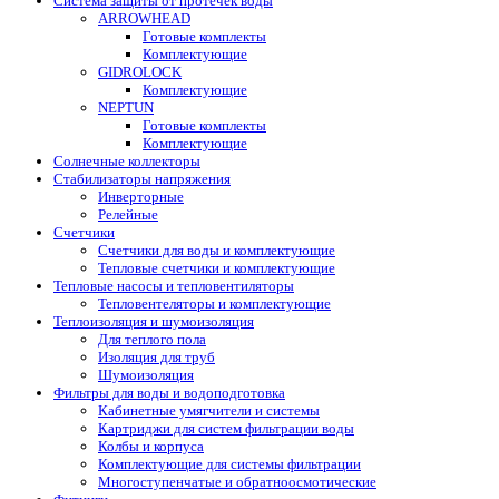
Система защиты от протечек воды
ARROWHEAD
Готовые комплекты
Комплектующие
GIDROLOCK
Комплектующие
NEPTUN
Готовые комплекты
Комплектующие
Солнечные коллекторы
Стабилизаторы напряжения
Инверторные
Релейные
Счетчики
Счетчики для воды и комплектующие
Тепловые счетчики и комплектующие
Тепловые насосы и тепловентиляторы
Тепловентеляторы и комплектующие
Теплоизоляция и шумоизоляция
Для теплого пола
Изоляция для труб
Шумоизоляция
Фильтры для воды и водоподготовка
Кабинетные умягчители и системы
Картриджи для систем фильтрации воды
Колбы и корпуса
Комплектующие для системы фильтрации
Многоступенчатые и обратноосмотические