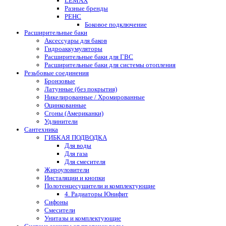
LEMAX
Разные бренды
РЕНС
Боковое подключение
Расширительные баки
Аксессуары для баков
Гидроаккумуляторы
Расширительные баки для ГВС
Расширительные баки для системы отопления
Резьбовые соединения
Бронзовые
Латунные (без покрытия)
Никелированные / Хромированные
Оцинкованные
Сгоны (Американки)
Удлинители
Сантехника
ГИБКАЯ ПОДВОДКА
Для воды
Для газа
Для смесителя
Жироуловители
Инсталяции и кнопки
Полотенцесушители и комплектующие
4. Радиаторы Юнифит
Сифоны
Смесители
Унитазы и комплектующие