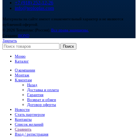
+7 (918) 252-12-26
info@teploplas.com
Материалы на сайте имеют ознакомительный характер и не являются
публичной офертой.
© 2026 Теплоплас (Россия).
Все права защищены.
Создано
BOND
Закрыть
Поиск
Меню
Каталог
О компании
Монтаж
Клиентам
Назад
Доставка и оплата
Гарантия
Возврат и обмен
Договор оферты
Новости
Стать партнером
Контакты
Список желаний
Сравнить
Вход / регистрация