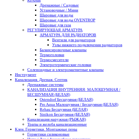
КРАНЫ
Дренажные / Садовые
Установочные / Мини
Шаровые для воды
Шаровые для воды OVENTROP
Шаровые для газа
РЕГУЛИРУЮЩАЯ АРМАТУРА
АРМАТУРА ДЛЯ РАДИАТОРОВ
Вентили для радиаторов
Узлы нижнего подключения радиаторов
Балансировочные клапаны
Термоголовки
Термосмесители
Электротермические головки
Соленоидные и электромагнитные клапаны
Инструмент
Канализация. Дренаж. Септик
Дренажные системы
КАНАЛИЗАЦИЯ ВНУТРЕННЯЯ: МАЛОШУМНАЯ /
БЕСШУМНАЯ (БЕЛАЯ)
Ostendorf Бесшумная (БЕЛАЯ)
Pro Aqua Малошумная / Бесшумная (БЕЛАЯ)
Rehau Бесшумная (БЕЛАЯ)
Sinikon Бесшумная (БЕЛАЯ)
Канализация наружная (РЫЖАЯ)
Трапы и желоба канализационные
Клеи. Герметики. Монтажные пены
Герметики силиконовые