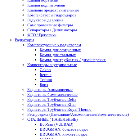
Клапан обратный
Клапан подпиточный
Клапаны предохранительные
Компенсаторы гидроударов
Редукторы давления
Самопромывные фильтры
Сепараторы / Дешламаторы
ФГО / Грязевики
Радиаторы
Комплектующие к радиаторам
Компл. для секционных
Компл. для стальных
Компл. для трубчатых / дизайнерских
Конвекторы внутрипольные
Gekon
Itermic
Techno
Бриз
Радиаторы Алюминиевые
Радиаторы биметаллические
Радиаторы Трубчатые Delta
Радиаторы Трубчатые Rifar
Радиаторы Трубчатые Royal Thermo
Распродажа (Панельные/Алюминиевые/Биметаллические)
СТАЛЬНЫЕ ( ПАНЕЛЬНЫЕ)
Bor-San (VULRAD)
BRUGMAN: боковое подкл.
BRUGMAN: нижнее подкл.