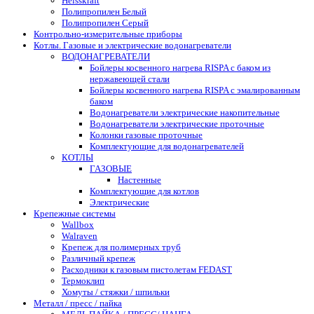
Heisskraft
Полипропилен Белый
Полипропилен Серый
Контрольно-измерительные приборы
Котлы. Газовые и электрические водонагреватели
ВОДОНАГРЕВАТЕЛИ
Бойлеры косвенного нагрева RISPA с баком из
нержавеющей стали
Бойлеры косвенного нагрева RISPA с эмалированным
баком
Водонагреватели электрические накопительные
Водонагреватели электрические проточные
Колонки газовые проточные
Комплектующие для водонагревателей
КОТЛЫ
ГАЗОВЫЕ
Настенные
Комплектующие для котлов
Электрические
Крепежные системы
Wallbox
Walraven
Крепеж для полимерных труб
Различный крепеж
Расходники к газовым пистолетам FEDAST
Термоклип
Хомуты / стяжки / шпильки
Металл / пресс / пайка