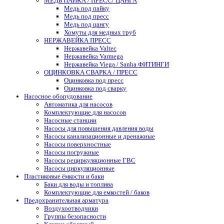
МЕДЬ ПАЙКА / ПРЕСС/ ЦАНГА
Медь под пайку
Медь под пресс
Медь под цангу
Хомуты для медных труб
НЕРЖАВЕЙКА ПРЕСС
Нержавейка Valtec
Нержавейка Varmega
Нержавейка Viega / Sanha ФИТИНГИ
ОЦИНКОВКА СВАРКА / ПРЕСС
Оцинковка под пресс
Оцинковка под сварку
Насосное оборудование
Автоматика для насосов
Комплектующие для насосов
Насосные станции
Насосы для повышения давления воды
Насосы канализационные и дренажные
Насосы поверхностные
Насосы погружные
Насосы рециркуляционные ГВС
Насосы циркуляционные
Пластиковые ёмкости и баки
Баки для воды и топлива
Комплектующие для емкостей / баков
Предохранительная арматура
Воздухоотводчики
Группы безопасности