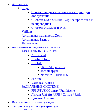
Автоматика
Engo
Сервоприводы клапанов коллекторов, доп
оборудвание
Система ENGO SMART ZigBee проводная и
беспроводная
Система стандарт и WIFI
Vaillant
Автоматика и адаптеры Zont
Автоматика: Разное
Термостаты
Аксиальные и радиальные системы
АКСИАЛЬНЫЕ СИСТЕМЫ
Arrowhead
Hoobs / Stout
REHAU
-REHAU фитинги
Rehau труба
Фитинги THERM S
Sanline
Varmega / Gappo
РАДИАЛЬНЫЕ СИСТЕМЫ
PPSU/PUSH Comap / Frankische
Латунь Uni-fitt / APE / Comap / Riifo
Цанговый фитинг
Вентиляция и комплектующие
Запорно-регулирующая арматура