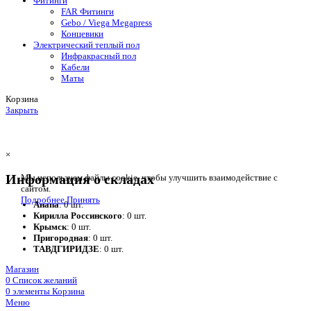
Фитинги
FAR Фитинги
Gebo / Viega Megapress
Концевики
Электрический теплый пол
Инфракрасный пол
Кабели
Маты
Корзина
Закрыть
×
Информация о складах
Мы используем файлы cookie, чтобы улучшить взаимодействие с
сайтом.
Подробнее
Принять
Анапа
: 0 шт.
Кирилла Россинского
: 0 шт.
Крымск
: 0 шт.
Пригородная
: 0 шт.
ТАВДГИРИДЗЕ
: 0 шт.
Магазин
0
Список желаний
0
элементы
Корзина
Меню