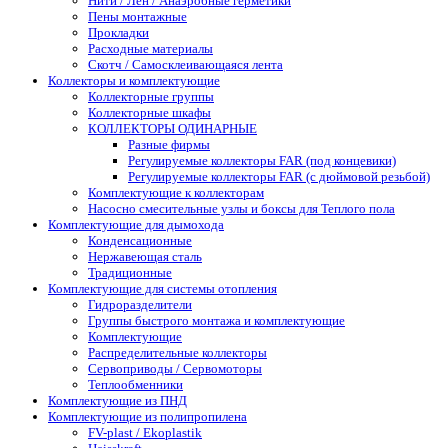
Нити / Лен / Анаэробные герметики
Пены монтажные
Прокладки
Расходные материалы
Скотч / Самосклеивающаяся лента
Коллекторы и комплектующие
Коллекторные группы
Коллекторные шкафы
КОЛЛЕКТОРЫ ОДИНАРНЫЕ
Разные фирмы
Регулируемые коллекторы FAR (под концевики)
Регулируемые коллекторы FAR (с дюймовой резьбой)
Комплектующие к коллекторам
Насосно смесительные узлы и боксы для Теплого пола
Комплектующие для дымохода
Конденсационные
Нержавеющая сталь
Традиционные
Комплектующие для системы отопления
Гидроразделители
Группы быстрого монтажа и комплектующие
Комплектующие
Распределительные коллекторы
Сервоприводы / Сервомоторы
Теплообменники
Комплектующие из ПНД
Комплектующие из полипропилена
FV-plast / Ekoplastik