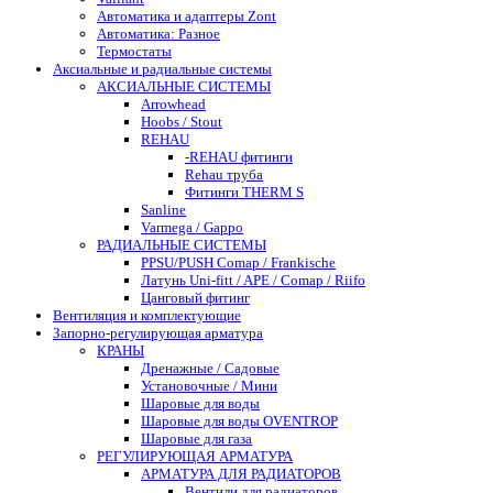
Автоматика и адаптеры Zont
Автоматика: Разное
Термостаты
Аксиальные и радиальные системы
АКСИАЛЬНЫЕ СИСТЕМЫ
Arrowhead
Hoobs / Stout
REHAU
-REHAU фитинги
Rehau труба
Фитинги THERM S
Sanline
Varmega / Gappo
РАДИАЛЬНЫЕ СИСТЕМЫ
PPSU/PUSH Comap / Frankische
Латунь Uni-fitt / APE / Comap / Riifo
Цанговый фитинг
Вентиляция и комплектующие
Запорно-регулирующая арматура
КРАНЫ
Дренажные / Садовые
Установочные / Мини
Шаровые для воды
Шаровые для воды OVENTROP
Шаровые для газа
РЕГУЛИРУЮЩАЯ АРМАТУРА
АРМАТУРА ДЛЯ РАДИАТОРОВ
Вентили для радиаторов