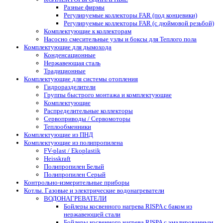
Разные фирмы
Регулируемые коллекторы FAR (под концевики)
Регулируемые коллекторы FAR (с дюймовой резьбой)
Комплектующие к коллекторам
Насосно смесительные узлы и боксы для Теплого пола
Комплектующие для дымохода
Конденсационные
Нержавеющая сталь
Традиционные
Комплектующие для системы отопления
Гидроразделители
Группы быстрого монтажа и комплектующие
Комплектующие
Распределительные коллекторы
Сервоприводы / Сервомоторы
Теплообменники
Комплектующие из ПНД
Комплектующие из полипропилена
FV-plast / Ekoplastik
Heisskraft
Полипропилен Белый
Полипропилен Серый
Контрольно-измерительные приборы
Котлы. Газовые и электрические водонагреватели
ВОДОНАГРЕВАТЕЛИ
Бойлеры косвенного нагрева RISPA с баком из
нержавеющей стали
Бойлеры косвенного нагрева RISPA с эмалированным