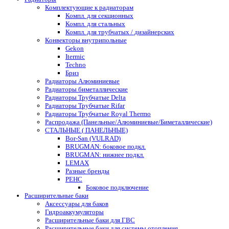
Комплектующие к радиаторам
Компл. для секционных
Компл. для стальных
Компл. для трубчатых / дизайнерских
Конвекторы внутрипольные
Gekon
Itermic
Techno
Бриз
Радиаторы Алюминиевые
Радиаторы биметаллические
Радиаторы Трубчатые Delta
Радиаторы Трубчатые Rifar
Радиаторы Трубчатые Royal Thermo
Распродажа (Панельные/Алюминиевые/Биметаллические)
СТАЛЬНЫЕ ( ПАНЕЛЬНЫЕ)
Bor-San (VULRAD)
BRUGMAN: боковое подкл.
BRUGMAN: нижнее подкл.
LEMAX
Разные бренды
РЕНС
Боковое подключение
Расширительные баки
Аксессуары для баков
Гидроаккумуляторы
Расширительные баки для ГВС
Расширительные баки для системы отопления