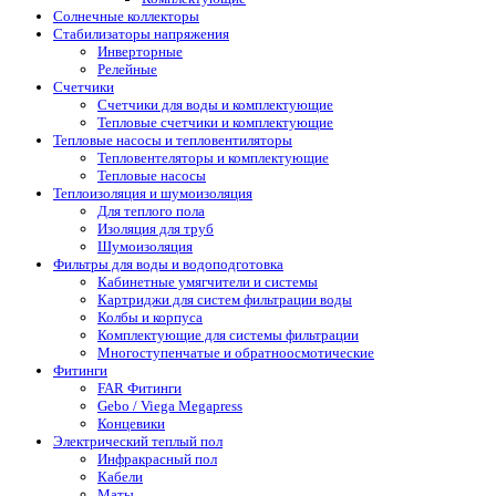
Солнечные коллекторы
Стабилизаторы напряжения
Инверторные
Релейные
Счетчики
Счетчики для воды и комплектующие
Тепловые счетчики и комплектующие
Тепловые насосы и тепловентиляторы
Тепловентеляторы и комплектующие
Тепловые насосы
Теплоизоляция и шумоизоляция
Для теплого пола
Изоляция для труб
Шумоизоляция
Фильтры для воды и водоподготовка
Кабинетные умягчители и системы
Картриджи для систем фильтрации воды
Колбы и корпуса
Комплектующие для системы фильтрации
Многоступенчатые и обратноосмотические
Фитинги
FAR Фитинги
Gebo / Viega Megapress
Концевики
Электрический теплый пол
Инфракрасный пол
Кабели
Маты