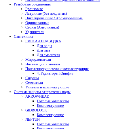
Резьбовые соединения
Бронзовые
Латунные (без покрытия)
Никелированные / Хромированные
Оцинкованные
Сгоны (Американки)
Удлинители
Сантехника
ГИБКАЯ ПОДВОДКА
Для воды
Для газа
Для смесителя
Жироуловители
Инсталяции и кнопки
Полотенцесушители и комплектующие
4. Радиаторы Юнифит
Сифоны
Смесители
Унитазы и комплектующие
Система защиты от протечек воды
ARROWHEAD
Готовые комплекты
Комплектующие
GIDROLOCK
Комплектующие
NEPTUN
Готовые комплекты
Комплектующие