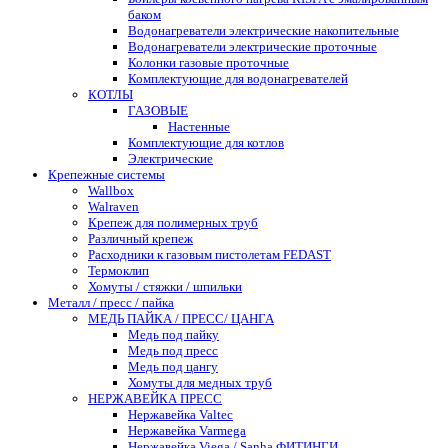
баком
Водонагреватели электрические накопительные
Водонагреватели электрические проточные
Колонки газовые проточные
Комплектующие для водонагревателей
КОТЛЫ
ГАЗОВЫЕ
Настенные
Комплектующие для котлов
Электрические
Крепежные системы
Wallbox
Walraven
Крепеж для полимерных труб
Различный крепеж
Расходники к газовым пистолетам FEDAST
Термоклип
Хомуты / стяжки / шпильки
Металл / пресс / пайка
МЕДЬ ПАЙКА / ПРЕСС/ ЦАНГА
Медь под пайку
Медь под пресс
Медь под цангу
Хомуты для медных труб
НЕРЖАВЕЙКА ПРЕСС
Нержавейка Valtec
Нержавейка Varmega
Нержавейка Viega / Sanha ФИТИНГИ