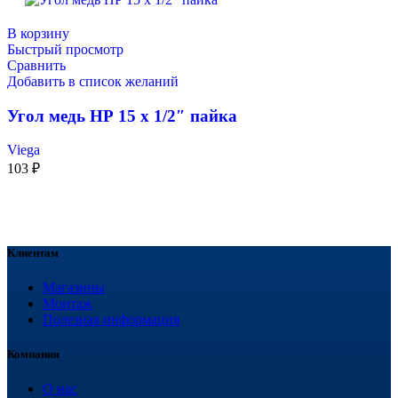
В корзину
Быстрый просмотр
Сравнить
Добавить в список желаний
Угол медь НР 15 х 1/2″ пайка
Viega
103
₽
Клиентам
Магазины
Монтаж
Полезная информация
Компания
О нас