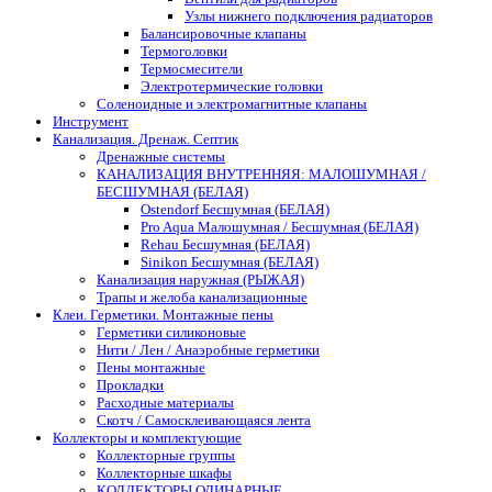
Узлы нижнего подключения радиаторов
Балансировочные клапаны
Термоголовки
Термосмесители
Электротермические головки
Соленоидные и электромагнитные клапаны
Инструмент
Канализация. Дренаж. Септик
Дренажные системы
КАНАЛИЗАЦИЯ ВНУТРЕННЯЯ: МАЛОШУМНАЯ /
БЕСШУМНАЯ (БЕЛАЯ)
Ostendorf Бесшумная (БЕЛАЯ)
Pro Aqua Малошумная / Бесшумная (БЕЛАЯ)
Rehau Бесшумная (БЕЛАЯ)
Sinikon Бесшумная (БЕЛАЯ)
Канализация наружная (РЫЖАЯ)
Трапы и желоба канализационные
Клеи. Герметики. Монтажные пены
Герметики силиконовые
Нити / Лен / Анаэробные герметики
Пены монтажные
Прокладки
Расходные материалы
Скотч / Самосклеивающаяся лента
Коллекторы и комплектующие
Коллекторные группы
Коллекторные шкафы
КОЛЛЕКТОРЫ ОДИНАРНЫЕ