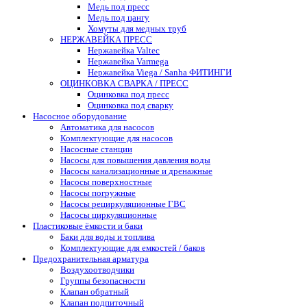
Медь под пресс
Медь под цангу
Хомуты для медных труб
НЕРЖАВЕЙКА ПРЕСС
Нержавейка Valtec
Нержавейка Varmega
Нержавейка Viega / Sanha ФИТИНГИ
ОЦИНКОВКА СВАРКА / ПРЕСС
Оцинковка под пресс
Оцинковка под сварку
Насосное оборудование
Автоматика для насосов
Комплектующие для насосов
Насосные станции
Насосы для повышения давления воды
Насосы канализационные и дренажные
Насосы поверхностные
Насосы погружные
Насосы рециркуляционные ГВС
Насосы циркуляционные
Пластиковые ёмкости и баки
Баки для воды и топлива
Комплектующие для емкостей / баков
Предохранительная арматура
Воздухоотводчики
Группы безопасности
Клапан обратный
Клапан подпиточный