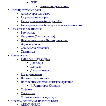
РЕНС
Боковое подключение
Расширительные баки
Аксессуары для баков
Гидроаккумуляторы
Расширительные баки для ГВС
Расширительные баки для системы отопления
Резьбовые соединения
Бронзовые
Латунные (без покрытия)
Никелированные / Хромированные
Оцинкованные
Сгоны (Американки)
Удлинители
Сантехника
ГИБКАЯ ПОДВОДКА
Для воды
Для газа
Для смесителя
Жироуловители
Инсталяции и кнопки
Полотенцесушители и комплектующие
4. Радиаторы Юнифит
Сифоны
Смесители
Унитазы и комплектующие
Система защиты от протечек воды
ARROWHEAD