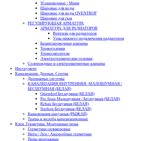
Установочные / Мини
Шаровые для воды
Шаровые для воды OVENTROP
Шаровые для газа
РЕГУЛИРУЮЩАЯ АРМАТУРА
АРМАТУРА ДЛЯ РАДИАТОРОВ
Вентили для радиаторов
Узлы нижнего подключения радиаторов
Балансировочные клапаны
Термоголовки
Термосмесители
Электротермические головки
Соленоидные и электромагнитные клапаны
Инструмент
Канализация. Дренаж. Септик
Дренажные системы
КАНАЛИЗАЦИЯ ВНУТРЕННЯЯ: МАЛОШУМНАЯ /
БЕСШУМНАЯ (БЕЛАЯ)
Ostendorf Бесшумная (БЕЛАЯ)
Pro Aqua Малошумная / Бесшумная (БЕЛАЯ)
Rehau Бесшумная (БЕЛАЯ)
Sinikon Бесшумная (БЕЛАЯ)
Канализация наружная (РЫЖАЯ)
Трапы и желоба канализационные
Клеи. Герметики. Монтажные пены
Герметики силиконовые
Нити / Лен / Анаэробные герметики
Пены монтажные