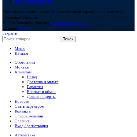
info@teploplas.com
Материалы на сайте имеют ознакомительный характер и не являются
публичной офертой.
© 2026 Теплоплас (Россия).
Все права защищены.
Создано
BOND
Закрыть
Поиск
Меню
Каталог
О компании
Монтаж
Клиентам
Назад
Доставка и оплата
Гарантия
Возврат и обмен
Договор оферты
Новости
Стать партнером
Контакты
Список желаний
Сравнить
Вход / регистрация
Автоматика