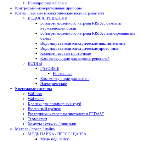
Полипропилен Серый
Контрольно-измерительные приборы
Котлы. Газовые и электрические водонагреватели
ВОДОНАГРЕВАТЕЛИ
Бойлеры косвенного нагрева RISPA с баком из
нержавеющей стали
Бойлеры косвенного нагрева RISPA с эмалированным
баком
Водонагреватели электрические накопительные
Водонагреватели электрические проточные
Колонки газовые проточные
Комплектующие для водонагревателей
КОТЛЫ
ГАЗОВЫЕ
Настенные
Комплектующие для котлов
Электрические
Крепежные системы
Wallbox
Walraven
Крепеж для полимерных труб
Различный крепеж
Расходники к газовым пистолетам FEDAST
Термоклип
Хомуты / стяжки / шпильки
Металл / пресс / пайка
МЕДЬ ПАЙКА / ПРЕСС/ ЦАНГА
Медь под пайку