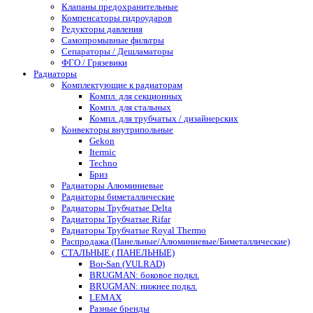
Клапаны предохранительные
Компенсаторы гидроударов
Редукторы давления
Самопромывные фильтры
Сепараторы / Дешламаторы
ФГО / Грязевики
Радиаторы
Комплектующие к радиаторам
Компл. для секционных
Компл. для стальных
Компл. для трубчатых / дизайнерских
Конвекторы внутрипольные
Gekon
Itermic
Techno
Бриз
Радиаторы Алюминиевые
Радиаторы биметаллические
Радиаторы Трубчатые Delta
Радиаторы Трубчатые Rifar
Радиаторы Трубчатые Royal Thermo
Распродажа (Панельные/Алюминиевые/Биметаллические)
СТАЛЬНЫЕ ( ПАНЕЛЬНЫЕ)
Bor-San (VULRAD)
BRUGMAN: боковое подкл.
BRUGMAN: нижнее подкл.
LEMAX
Разные бренды