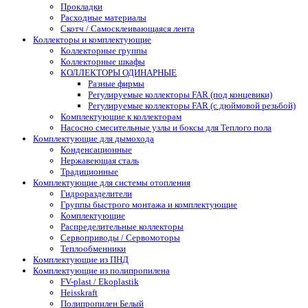
Прокладки
Расходные материалы
Скотч / Самосклеивающаяся лента
Коллекторы и комплектующие
Коллекторные группы
Коллекторные шкафы
КОЛЛЕКТОРЫ ОДИНАРНЫЕ
Разные фирмы
Регулируемые коллекторы FAR (под концевики)
Регулируемые коллекторы FAR (с дюймовой резьбой)
Комплектующие к коллекторам
Насосно смесительные узлы и боксы для Теплого пола
Комплектующие для дымохода
Конденсационные
Нержавеющая сталь
Традиционные
Комплектующие для системы отопления
Гидроразделители
Группы быстрого монтажа и комплектующие
Комплектующие
Распределительные коллекторы
Сервоприводы / Сервомоторы
Теплообменники
Комплектующие из ПНД
Комплектующие из полипропилена
FV-plast / Ekoplastik
Heisskraft
Полипропилен Белый