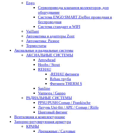
Engo
Сервоприводы клапанов коллекторов, доп
оборудвание
Система ENGO SMART ZigBee проводная и
беспроводная
Система стандарт и WIFI
Vaillant
Автоматика и адаптеры Zont
Автоматика: Разное
Термостаты
Аксиальные и радиальные системы
АКСИАЛЬНЫЕ СИСТЕМЫ
Arrowhead
Hoobs / Stout
REHAU
-REHAU фитинги
Rehau труба
Фитинги THERM S
Sanline
Varmega / Gappo
РАДИАЛЬНЫЕ СИСТЕМЫ
PPSU/PUSH Comap / Frankische
Латунь Uni-fitt / APE / Comap / Riifo
Цанговый фитинг
Вентиляция и комплектующие
Запорно-регулирующая арматура
КРАНЫ
Дренажные / Садовые