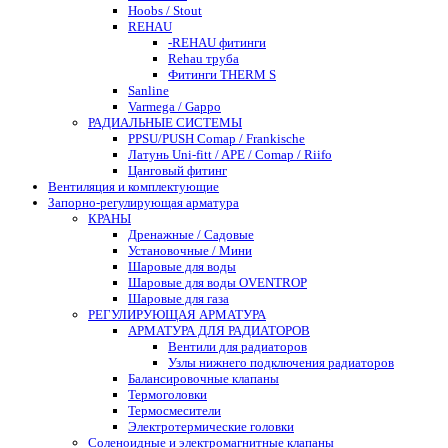
Hoobs / Stout
REHAU
-REHAU фитинги
Rehau труба
Фитинги THERM S
Sanline
Varmega / Gappo
РАДИАЛЬНЫЕ СИСТЕМЫ
PPSU/PUSH Comap / Frankische
Латунь Uni-fitt / APE / Comap / Riifo
Цанговый фитинг
Вентиляция и комплектующие
Запорно-регулирующая арматура
КРАНЫ
Дренажные / Садовые
Установочные / Мини
Шаровые для воды
Шаровые для воды OVENTROP
Шаровые для газа
РЕГУЛИРУЮЩАЯ АРМАТУРА
АРМАТУРА ДЛЯ РАДИАТОРОВ
Вентили для радиаторов
Узлы нижнего подключения радиаторов
Балансировочные клапаны
Термоголовки
Термосмесители
Электротермические головки
Соленоидные и электромагнитные клапаны