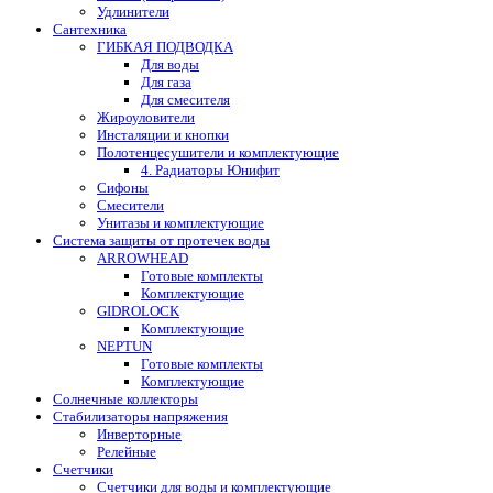
Удлинители
Сантехника
ГИБКАЯ ПОДВОДКА
Для воды
Для газа
Для смесителя
Жироуловители
Инсталяции и кнопки
Полотенцесушители и комплектующие
4. Радиаторы Юнифит
Сифоны
Смесители
Унитазы и комплектующие
Система защиты от протечек воды
ARROWHEAD
Готовые комплекты
Комплектующие
GIDROLOCK
Комплектующие
NEPTUN
Готовые комплекты
Комплектующие
Солнечные коллекторы
Стабилизаторы напряжения
Инверторные
Релейные
Счетчики
Счетчики для воды и комплектующие