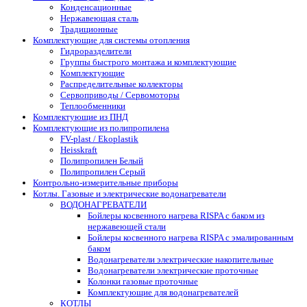
Конденсационные
Нержавеющая сталь
Традиционные
Комплектующие для системы отопления
Гидроразделители
Группы быстрого монтажа и комплектующие
Комплектующие
Распределительные коллекторы
Сервоприводы / Сервомоторы
Теплообменники
Комплектующие из ПНД
Комплектующие из полипропилена
FV-plast / Ekoplastik
Heisskraft
Полипропилен Белый
Полипропилен Серый
Контрольно-измерительные приборы
Котлы. Газовые и электрические водонагреватели
ВОДОНАГРЕВАТЕЛИ
Бойлеры косвенного нагрева RISPA с баком из
нержавеющей стали
Бойлеры косвенного нагрева RISPA с эмалированным
баком
Водонагреватели электрические накопительные
Водонагреватели электрические проточные
Колонки газовые проточные
Комплектующие для водонагревателей
КОТЛЫ