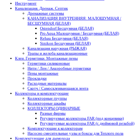
Инструмент
Канализация. Дренаж. Септик
Дренажные системы
КАНАЛИЗАЦИЯ ВНУТРЕННЯЯ: МАЛОШУМНАЯ /
БЕСШУМНАЯ (БЕЛАЯ)
Ostendorf Бесшумная (БЕЛАЯ)
Pro Aqua Малошумная / Бесшумная (БЕЛАЯ)
Rehau Бесшумная (БЕЛАЯ)
Sinikon Бесшумная (БЕЛАЯ)
Канализация наружная (РЫЖАЯ)
Трапы и желоба канализационные
Клеи. Герметики. Монтажные пены
Герметики силиконовые
Нити / Лен / Анаэробные герметики
Пены монтажные
Прокладки
Расходные материалы
Скотч / Самосклеивающаяся лента
Коллекторы и комплектующие
Коллекторные группы
Коллекторные шкафы
КОЛЛЕКТОРЫ ОДИНАРНЫЕ
Разные фирмы
Регулируемые коллекторы FAR (под концевики)
Регулируемые коллекторы FAR (с дюймовой резьбой)
Комплектующие к коллекторам
Насосно смесительные узлы и боксы для Теплого пола
Комплектующие для дымохода