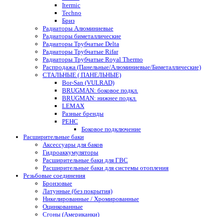
Itermic
Techno
Бриз
Радиаторы Алюминиевые
Радиаторы биметаллические
Радиаторы Трубчатые Delta
Радиаторы Трубчатые Rifar
Радиаторы Трубчатые Royal Thermo
Распродажа (Панельные/Алюминиевые/Биметаллические)
СТАЛЬНЫЕ ( ПАНЕЛЬНЫЕ)
Bor-San (VULRAD)
BRUGMAN: боковое подкл.
BRUGMAN: нижнее подкл.
LEMAX
Разные бренды
РЕНС
Боковое подключение
Расширительные баки
Аксессуары для баков
Гидроаккумуляторы
Расширительные баки для ГВС
Расширительные баки для системы отопления
Резьбовые соединения
Бронзовые
Латунные (без покрытия)
Никелированные / Хромированные
Оцинкованные
Сгоны (Американки)