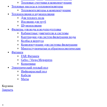
Тепловые счетчики и комплектующие
Тепловые насосы и тепловентиляторы
Тепловентеляторы и комплектующие
Теплоизоляция и шумоизоляция
Для теплого пола
Изоляция для труб
Шумоизоляция
Фильтры для воды и водоподготовка
Кабинетные умягчители и системы
Картриджи для систем фильтрации воды
Колбы и корпуса
Комплектующие для системы фильтрации
Многоступенчатые и обратноосмотические
Фитинги
FAR Фитинги
Gebo / Viega Megapress
Концевики
Электрический теплый пол
Инфракрасный пол
Кабели
Маты
Корзина
Закрыть
×