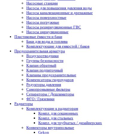
Насосные станции
Насосы для повышения давления воды
Насосы канализационные и дренажные
Насосы поверхностные
Насосы погружные
Насосы рециркуляционные ГВС
Насосы циркуляционные
Пластиковые ёмкости и баки
Баки для воды и топлива
Комплектующие для емкостей / баков
Предохранительная арматура
Воздухоотводчики
Группы безопасности
Клапан обратный
Клапан подпиточный
Клапаны предохранительные
Компенсаторы гидроударов
Редукторы давления
Самопромывные фильтры
Сепараторы / Дешламаторы
ФГО / Грязевики
Радиаторы
Комплектующие к радиаторам
Компл. для секционных
Компл. для стальных
Компл. для трубчатых / дизайнерских
Конвекторы внутрипольные
Gekon