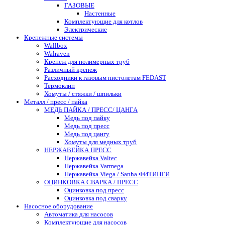
ГАЗОВЫЕ
Настенные
Комплектующие для котлов
Электрические
Крепежные системы
Wallbox
Walraven
Крепеж для полимерных труб
Различный крепеж
Расходники к газовым пистолетам FEDAST
Термоклип
Хомуты / стяжки / шпильки
Металл / пресс / пайка
МЕДЬ ПАЙКА / ПРЕСС/ ЦАНГА
Медь под пайку
Медь под пресс
Медь под цангу
Хомуты для медных труб
НЕРЖАВЕЙКА ПРЕСС
Нержавейка Valtec
Нержавейка Varmega
Нержавейка Viega / Sanha ФИТИНГИ
ОЦИНКОВКА СВАРКА / ПРЕСС
Оцинковка под пресс
Оцинковка под сварку
Насосное оборудование
Автоматика для насосов
Комплектующие для насосов