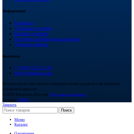
Информация
Гарантия
Доставка и оплата
Возврат и обмен
Политика конфиденциальности
Договор оферты
Контакты
+7 (918) 252-12-26
info@teploplas.com
Материалы на сайте имеют ознакомительный характер и не являются
публичной офертой.
© 2026 Теплоплас (Россия).
Все права защищены.
Создано
BOND
Закрыть
Поиск
Меню
Каталог
О компании