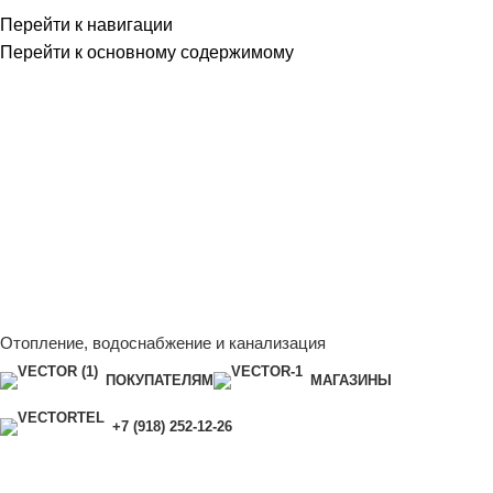
Перейти к навигации
Перейти к основному содержимому
Сейчас мы дорабатываем сайт, поэтому некоторые цены в
каталоге могут отличаться от актуальных.
Чтобы получить
полную и актуальную информацию, свяжитесь с нашим
менеджером - Алена +7 (918) 252-12-26
Сейчас мы дорабатываем сайт, поэтому некоторые цены в
каталоге могут отличаться от актуальных.
Чтобы получить
полную и актуальную информацию, свяжитесь с нашим
менеджером - Алена +7 (918) 252-12-26
Отопление, водоснабжение и канализация
ПОКУПАТЕЛЯМ
МАГАЗИНЫ
+7 (918) 252-12-26