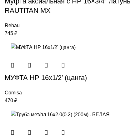
Муфта аксиальная с НР 16×3/4″ латунь
RAUTITAN MX
Rehau
745
₽
МУФТА НР 16х1/2′ (цанга)
Comisa
470
₽