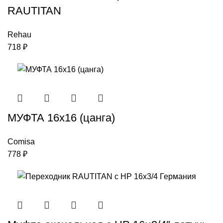
RAUTITAN
Rehau
718
₽
МУФТА 16х16 (цанга)
Comisa
778
₽