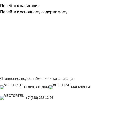
Перейти к навигации
Перейти к основному содержимому
Сейчас мы дорабатываем сайт, поэтому некоторые цены в
каталоге могут отличаться от актуальных.
Чтобы получить
полную и актуальную информацию, свяжитесь с нашим
менеджером - Алена +7 (918) 252-12-26
Сейчас мы дорабатываем сайт, поэтому некоторые цены в
каталоге могут отличаться от актуальных.
Чтобы получить
полную и актуальную информацию, свяжитесь с нашим
менеджером - Алена +7 (918) 252-12-26
Отопление, водоснабжение и канализация
ПОКУПАТЕЛЯМ
МАГАЗИНЫ
+7 (918) 252-12-26