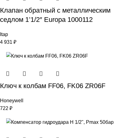
Клапан обратный с металлическим
седлом 1’1/2″ Europa 1000112
Itap
4 931
₽
Ключ к колбам FF06, FK06 ZR06F
Honeywell
722
₽