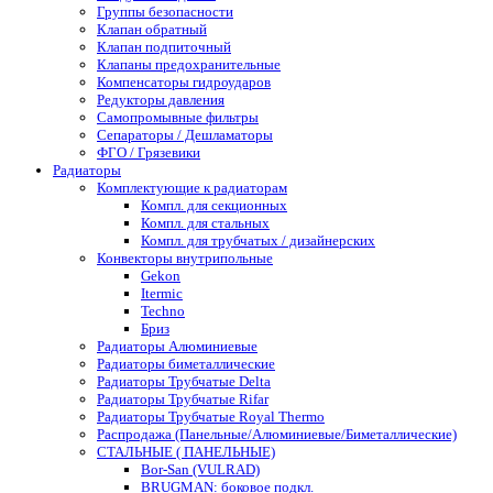
Группы безопасности
Клапан обратный
Клапан подпиточный
Клапаны предохранительные
Компенсаторы гидроударов
Редукторы давления
Самопромывные фильтры
Сепараторы / Дешламаторы
ФГО / Грязевики
Радиаторы
Комплектующие к радиаторам
Компл. для секционных
Компл. для стальных
Компл. для трубчатых / дизайнерских
Конвекторы внутрипольные
Gekon
Itermic
Techno
Бриз
Радиаторы Алюминиевые
Радиаторы биметаллические
Радиаторы Трубчатые Delta
Радиаторы Трубчатые Rifar
Радиаторы Трубчатые Royal Thermo
Распродажа (Панельные/Алюминиевые/Биметаллические)
СТАЛЬНЫЕ ( ПАНЕЛЬНЫЕ)
Bor-San (VULRAD)
BRUGMAN: боковое подкл.