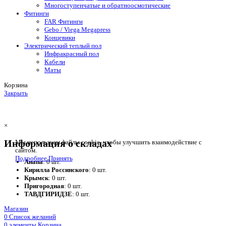
Многоступенчатые и обратноосмотические
Фитинги
FAR Фитинги
Gebo / Viega Megapress
Концевики
Электрический теплый пол
Инфракрасный пол
Кабели
Маты
Корзина
Закрыть
×
Информация о складах
Мы используем файлы cookie, чтобы улучшить взаимодействие с
сайтом.
Подробнее
Принять
Анапа
: 0 шт.
Кирилла Россинского
: 0 шт.
Крымск
: 0 шт.
Пригородная
: 0 шт.
ТАВДГИРИДЗЕ
: 0 шт.
Магазин
0
Список желаний
0
элементы
Корзина