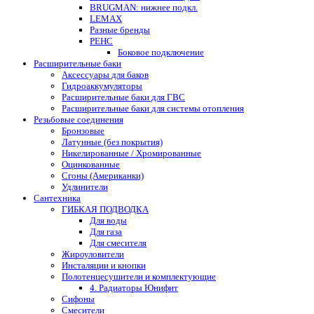
BRUGMAN: нижнее подкл.
LEMAX
Разные бренды
РЕНС
Боковое подключение
Расширительные баки
Аксессуары для баков
Гидроаккумуляторы
Расширительные баки для ГВС
Расширительные баки для системы отопления
Резьбовые соединения
Бронзовые
Латунные (без покрытия)
Никелированные / Хромированные
Оцинкованные
Сгоны (Американки)
Удлинители
Сантехника
ГИБКАЯ ПОДВОДКА
Для воды
Для газа
Для смесителя
Жироуловители
Инсталяции и кнопки
Полотенцесушители и комплектующие
4. Радиаторы Юнифит
Сифоны
Смесители