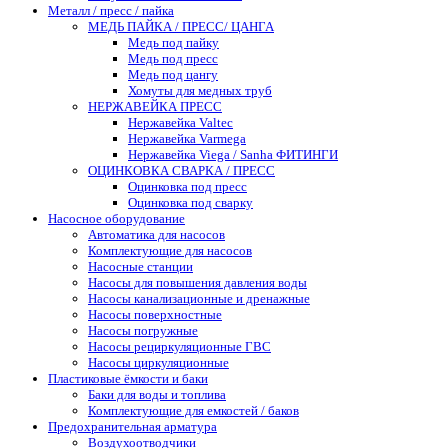
Металл / пресс / пайка
МЕДЬ ПАЙКА / ПРЕСС/ ЦАНГА
Медь под пайку
Медь под пресс
Медь под цангу
Хомуты для медных труб
НЕРЖАВЕЙКА ПРЕСС
Нержавейка Valtec
Нержавейка Varmega
Нержавейка Viega / Sanha ФИТИНГИ
ОЦИНКОВКА СВАРКА / ПРЕСС
Оцинковка под пресс
Оцинковка под сварку
Насосное оборудование
Автоматика для насосов
Комплектующие для насосов
Насосные станции
Насосы для повышения давления воды
Насосы канализационные и дренажные
Насосы поверхностные
Насосы погружные
Насосы рециркуляционные ГВС
Насосы циркуляционные
Пластиковые ёмкости и баки
Баки для воды и топлива
Комплектующие для емкостей / баков
Предохранительная арматура
Воздухоотводчики