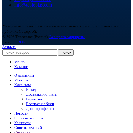
info@teploplas.com
Материалы на сайте имеют ознакомительный характер и не являются
публичной офертой.
© 2026 Теплоплас (Россия).
Все права защищены.
Создано
BOND
Закрыть
Поиск
Меню
Каталог
О компании
Монтаж
Клиентам
Назад
Доставка и оплата
Гарантия
Возврат и обмен
Договор оферты
Новости
Стать партнером
Контакты
Список желаний
Сравнить