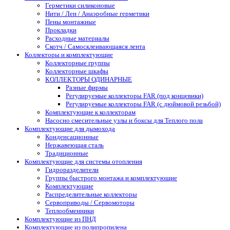
Герметики силиконовые
Нити / Лен / Анаэробные герметики
Пены монтажные
Прокладки
Расходные материалы
Скотч / Самосклеивающаяся лента
Коллекторы и комплектующие
Коллекторные группы
Коллекторные шкафы
КОЛЛЕКТОРЫ ОДИНАРНЫЕ
Разные фирмы
Регулируемые коллекторы FAR (под концевики)
Регулируемые коллекторы FAR (с дюймовой резьбой)
Комплектующие к коллекторам
Насосно смесительные узлы и боксы для Теплого пола
Комплектующие для дымохода
Конденсационные
Нержавеющая сталь
Традиционные
Комплектующие для системы отопления
Гидроразделители
Группы быстрого монтажа и комплектующие
Комплектующие
Распределительные коллекторы
Сервоприводы / Сервомоторы
Теплообменники
Комплектующие из ПНД
Комплектующие из полипропилена