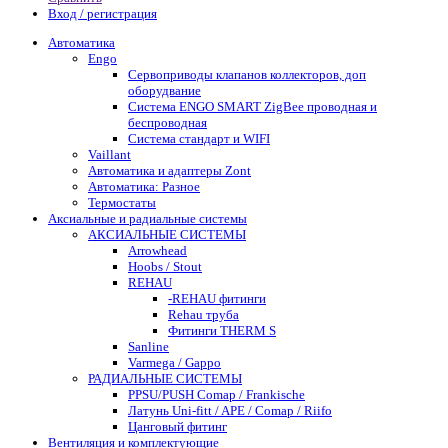
Вход / регистрация
Автоматика
Engo
Сервоприводы клапанов коллекторов, доп
оборудвание
Система ENGO SMART ZigBee проводная и
беспроводная
Система стандарт и WIFI
Vaillant
Автоматика и адаптеры Zont
Автоматика: Разное
Термостаты
Аксиальные и радиальные системы
АКСИАЛЬНЫЕ СИСТЕМЫ
Arrowhead
Hoobs / Stout
REHAU
-REHAU фитинги
Rehau труба
Фитинги THERM S
Sanline
Varmega / Gappo
РАДИАЛЬНЫЕ СИСТЕМЫ
PPSU/PUSH Comap / Frankische
Латунь Uni-fitt / APE / Comap / Riifo
Цанговый фитинг
Вентиляция и комплектующие