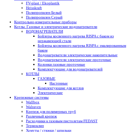
FV-plast / Ekoplastik
Heisskraft
Полипропилен Белый
Полипропилен Серый
Контрольно-измерительные приборы
Котлы. Газовые и электрические водонагреватели
ВОДОНАГРЕВАТЕЛИ
Бойлеры косвенного нагрева RISPA с баком из
нержавеющей стали
Бойлеры косвенного нагрева RISPA с эмалированным
баком
Водонагреватели электрические накопительные
Водонагреватели электрические проточные
Колонки газовые проточные
Комплектующие для водонагревателей
КОТЛЫ
ГАЗОВЫЕ
Настенные
Комплектующие для котлов
Электрические
Крепежные системы
Wallbox
Walraven
Крепеж для полимерных труб
Различный крепеж
Расходники к газовым пистолетам FEDAST
Термоклип
Хомуты / стяжки / шпильки