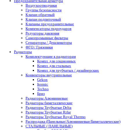
Предохранительная арматура
Воздухоотводчики
Группы безопасности
Клапан обратный
Клапан подпиточный
Клапаны предохранительные
Компенсаторы гидроударов
Редукторы давления
Самопромывные фильтры
Сепараторы / Дешламаторы
ФГО / Грязевики
Радиаторы
Комплектующие к радиаторам
Компл. для секционных
Компл. для стальных
Компл. для трубчатых / дизайнерских
Конвекторы внутрипольные
Gekon
Itermic
Techno
Бриз
Радиаторы Алюминиевые
Радиаторы биметаллические
Радиаторы Трубчатые Delta
Радиаторы Трубчатые Rifar
Радиаторы Трубчатые Royal Thermo
Распродажа (Панельные/Алюминиевые/Биметаллические)
СТАЛЬНЫЕ ( ПАНЕЛЬНЫЕ)