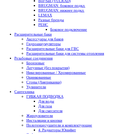
Bor-San (VULRAD)
BRUGMAN: боковое подкл.
BRUGMAN: нижнее подкл.
LEMAX
Разные бренды
РЕНС
Боковое подключение
Расширительные баки
Аксессуары для баков
Гидроаккумуляторы
Расширительные баки для ГВС
Расширительные баки для системы отопления
Резьбовые соединения
Бронзовые
Латунные (без покрытия)
Никелированные / Хромированные
Оцинкованные
Сгоны (Американки)
Удлинители
Сантехника
ГИБКАЯ ПОДВОДКА
Для воды
Для газа
Для смесителя
Жироуловители
Инсталяции и кнопки
Полотенцесушители и комплектующие
4. Радиаторы Юнифит