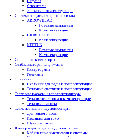
Сифоны
Смесители
Унитазы и комплектующие
Система защиты от протечек воды
ARROWHEAD
Готовые комплекты
Комплектующие
GIDROLOCK
Комплектующие
NEPTUN
Готовые комплекты
Комплектующие
Солнечные коллекторы
Стабилизаторы напряжения
Инверторные
Релейные
Счетчики
Счетчики для воды и комплектующие
Тепловые счетчики и комплектующие
Тепловые насосы и тепловентиляторы
Тепловентеляторы и комплектующие
Тепловые насосы
Теплоизоляция и шумоизоляция
Для теплого пола
Изоляция для труб
Шумоизоляция
Фильтры для воды и водоподготовка
Кабинетные умягчители и системы