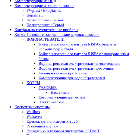
Комплектующие из ПНД
Комплектующие из полипропилена
FV-plast / Ekoplastik
Heisskraft
Полипропилен Белый
Полипропилен Серый
Контрольно-измерительные приборы
Котлы. Газовые и электрические водонагреватели
ВОДОНАГРЕВАТЕЛИ
Бойлеры косвенного нагрева RISPA с баком из
нержавеющей стали
Бойлеры косвенного нагрева RISPA с эмалированным
баком
Водонагреватели электрические накопительные
Водонагреватели электрические проточные
Колонки газовые проточные
Комплектующие для водонагревателей
КОТЛЫ
ГАЗОВЫЕ
Настенные
Комплектующие для котлов
Электрические
Крепежные системы
Wallbox
Walraven
Крепеж для полимерных труб
Различный крепеж
Расходники к газовым пистолетам FEDAST