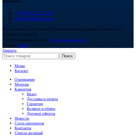
Контакты
+7 (918) 252-12-26
info@teploplas.com
Материалы на сайте имеют ознакомительный характер и не являются
публичной офертой.
© 2026 Теплоплас (Россия).
Все права защищены.
Создано
BOND
Закрыть
Поиск
Меню
Каталог
О компании
Монтаж
Клиентам
Назад
Доставка и оплата
Гарантия
Возврат и обмен
Договор оферты
Новости
Стать партнером
Контакты
Список желаний