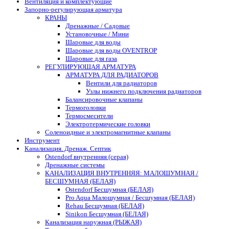
Вентиляция и комплектующие
Запорно-регулирующая арматура
КРАНЫ
Дренажные / Садовые
Установочные / Мини
Шаровые для воды
Шаровые для воды OVENTROP
Шаровые для газа
РЕГУЛИРУЮЩАЯ АРМАТУРА
АРМАТУРА ДЛЯ РАДИАТОРОВ
Вентили для радиаторов
Узлы нижнего подключения радиаторов
Балансировочные клапаны
Термоголовки
Термосмесители
Электротермические головки
Соленоидные и электромагнитные клапаны
Инструмент
Канализация. Дренаж. Септик
Ostendorf внутренняя (серая)
Дренажные системы
КАНАЛИЗАЦИЯ ВНУТРЕННЯЯ: МАЛОШУМНАЯ /
БЕСШУМНАЯ (БЕЛАЯ)
Ostendorf Бесшумная (БЕЛАЯ)
Pro Aqua Малошумная / Бесшумная (БЕЛАЯ)
Rehau Бесшумная (БЕЛАЯ)
Sinikon Бесшумная (БЕЛАЯ)
Канализация наружная (РЫЖАЯ)