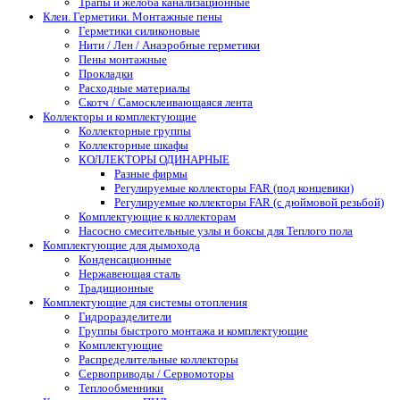
Трапы и желоба канализационные
Клеи. Герметики. Монтажные пены
Герметики силиконовые
Нити / Лен / Анаэробные герметики
Пены монтажные
Прокладки
Расходные материалы
Скотч / Самосклеивающаяся лента
Коллекторы и комплектующие
Коллекторные группы
Коллекторные шкафы
КОЛЛЕКТОРЫ ОДИНАРНЫЕ
Разные фирмы
Регулируемые коллекторы FAR (под концевики)
Регулируемые коллекторы FAR (с дюймовой резьбой)
Комплектующие к коллекторам
Насосно смесительные узлы и боксы для Теплого пола
Комплектующие для дымохода
Конденсационные
Нержавеющая сталь
Традиционные
Комплектующие для системы отопления
Гидроразделители
Группы быстрого монтажа и комплектующие
Комплектующие
Распределительные коллекторы
Сервоприводы / Сервомоторы
Теплообменники