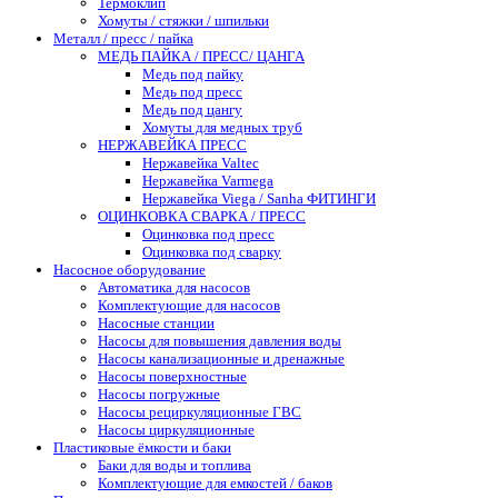
Термоклип
Хомуты / стяжки / шпильки
Металл / пресс / пайка
МЕДЬ ПАЙКА / ПРЕСС/ ЦАНГА
Медь под пайку
Медь под пресс
Медь под цангу
Хомуты для медных труб
НЕРЖАВЕЙКА ПРЕСС
Нержавейка Valtec
Нержавейка Varmega
Нержавейка Viega / Sanha ФИТИНГИ
ОЦИНКОВКА СВАРКА / ПРЕСС
Оцинковка под пресс
Оцинковка под сварку
Насосное оборудование
Автоматика для насосов
Комплектующие для насосов
Насосные станции
Насосы для повышения давления воды
Насосы канализационные и дренажные
Насосы поверхностные
Насосы погружные
Насосы рециркуляционные ГВС
Насосы циркуляционные
Пластиковые ёмкости и баки
Баки для воды и топлива
Комплектующие для емкостей / баков