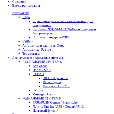
Сравнить
Вход / регистрация
Автоматика
Engo
Сервоприводы клапанов коллекторов, доп
оборудвание
Система ENGO SMART ZigBee проводная и
беспроводная
Система стандарт и WIFI
Vaillant
Автоматика и адаптеры Zont
Автоматика: Разное
Термостаты
Аксиальные и радиальные системы
АКСИАЛЬНЫЕ СИСТЕМЫ
Arrowhead
Hoobs / Stout
REHAU
-REHAU фитинги
Rehau труба
Фитинги THERM S
Sanline
Varmega / Gappo
РАДИАЛЬНЫЕ СИСТЕМЫ
PPSU/PUSH Comap / Frankische
Латунь Uni-fitt / APE / Comap / Riifo
Цанговый фитинг