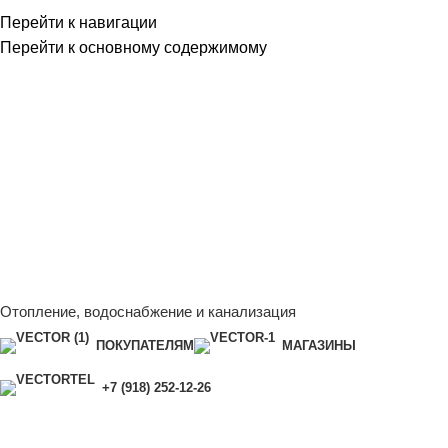
Перейти к навигации
Перейти к основному содержимому
Сейчас мы дорабатываем сайт, поэтому некоторые цены в
каталоге могут отличаться от актуальных.
Чтобы получить
полную и актуальную информацию, свяжитесь с нашим
менеджером - Алена +7 (918) 252-12-26
Сейчас мы дорабатываем сайт, поэтому некоторые цены в
каталоге могут отличаться от актуальных.
Чтобы получить
полную и актуальную информацию, свяжитесь с нашим
менеджером - Алена +7 (918) 252-12-26
Отопление, водоснабжение и канализация
ПОКУПАТЕЛЯМ
МАГАЗИНЫ
+7 (918) 252-12-26