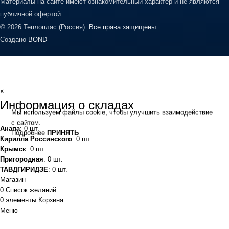
Материалы на сайте имеют ознакомительный характер и не являются
публичной офертой.
© 2026 Теплоплас (Россия).
Все права защищены.
Создано
BOND
×
Информация о складах
Мы используем файлы cookie, чтобы улучшить взаимодействие
с сайтом.
Анапа
: 0 шт.
Подробнее
ПРИНЯТЬ
Кирилла Россинского
: 0 шт.
Крымск
: 0 шт.
Пригородная
: 0 шт.
ТАВДГИРИДЗЕ
: 0 шт.
Магазин
0
Список желаний
0
элементы
Корзина
Меню