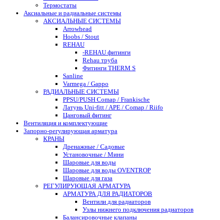
Термостаты
Аксиальные и радиальные системы
АКСИАЛЬНЫЕ СИСТЕМЫ
Arrowhead
Hoobs / Stout
REHAU
-REHAU фитинги
Rehau труба
Фитинги THERM S
Sanline
Varmega / Gappo
РАДИАЛЬНЫЕ СИСТЕМЫ
PPSU/PUSH Comap / Frankische
Латунь Uni-fitt / APE / Comap / Riifo
Цанговый фитинг
Вентиляция и комплектующие
Запорно-регулирующая арматура
КРАНЫ
Дренажные / Садовые
Установочные / Мини
Шаровые для воды
Шаровые для воды OVENTROP
Шаровые для газа
РЕГУЛИРУЮЩАЯ АРМАТУРА
АРМАТУРА ДЛЯ РАДИАТОРОВ
Вентили для радиаторов
Узлы нижнего подключения радиаторов
Балансировочные клапаны