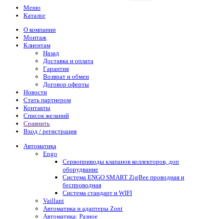
Меню
Каталог
О компании
Монтаж
Клиентам
Назад
Доставка и оплата
Гарантия
Возврат и обмен
Договор оферты
Новости
Стать партнером
Контакты
Список желаний
Сравнить
Вход / регистрация
Автоматика
Engo
Сервоприводы клапанов коллекторов, доп
оборудвание
Система ENGO SMART ZigBee проводная и
беспроводная
Система стандарт и WIFI
Vaillant
Автоматика и адаптеры Zont
Автоматика: Разное