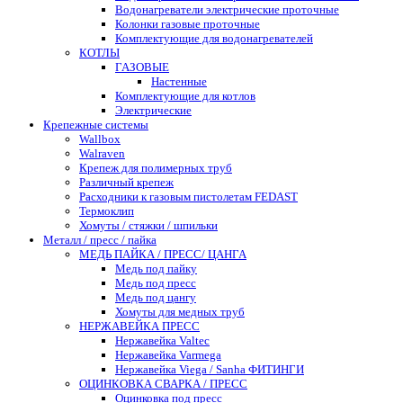
Водонагреватели электрические проточные
Колонки газовые проточные
Комплектующие для водонагревателей
КОТЛЫ
ГАЗОВЫЕ
Настенные
Комплектующие для котлов
Электрические
Крепежные системы
Wallbox
Walraven
Крепеж для полимерных труб
Различный крепеж
Расходники к газовым пистолетам FEDAST
Термоклип
Хомуты / стяжки / шпильки
Металл / пресс / пайка
МЕДЬ ПАЙКА / ПРЕСС/ ЦАНГА
Медь под пайку
Медь под пресс
Медь под цангу
Хомуты для медных труб
НЕРЖАВЕЙКА ПРЕСС
Нержавейка Valtec
Нержавейка Varmega
Нержавейка Viega / Sanha ФИТИНГИ
ОЦИНКОВКА СВАРКА / ПРЕСС
Оцинковка под пресс