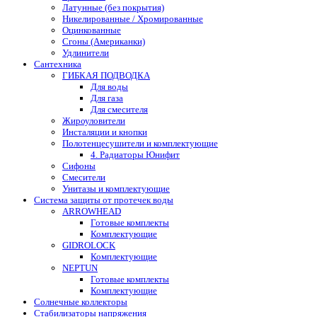
Латунные (без покрытия)
Никелированные / Хромированные
Оцинкованные
Сгоны (Американки)
Удлинители
Сантехника
ГИБКАЯ ПОДВОДКА
Для воды
Для газа
Для смесителя
Жироуловители
Инсталяции и кнопки
Полотенцесушители и комплектующие
4. Радиаторы Юнифит
Сифоны
Смесители
Унитазы и комплектующие
Система защиты от протечек воды
ARROWHEAD
Готовые комплекты
Комплектующие
GIDROLOCK
Комплектующие
NEPTUN
Готовые комплекты
Комплектующие
Солнечные коллекторы
Стабилизаторы напряжения