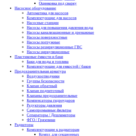
Оцинковка под сварку
Насосное оборудование
Автоматика для насосов
Комплектующие для насосов
Насосные станции
Насосы для повышения давления воды
Насосы канализационные и дренажные
Насосы поверхностные
Насосы погружные
Насосы рециркуляционные ГВС
Насосы циркуляционные
Пластиковые ёмкости и баки
Баки для воды и топлива
Комплектующие для емкостей / баков
Предохранительная арматура
Воздухоотводчики
Группы безопасности
Клапан обратный
Клапан подпиточный
Клапаны предохранительные
Компенсаторы гидроударов
Редукторы давления
Самопромывные фильтры
Сепараторы / Дешламаторы
ФГО / Грязевики
Радиаторы
Комплектующие к радиаторам
Компл. для секционных