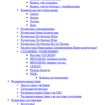
Компл. для стальных
Компл. для трубчатых / дизайнерских
Конвекторы внутрипольные
Gekon
Itermic
Techno
Бриз
Радиаторы Алюминиевые
Радиаторы биметаллические
Радиаторы Трубчатые Delta
Радиаторы Трубчатые Rifar
Радиаторы Трубчатые Royal Thermo
Распродажа (Панельные/Алюминиевые/Биметаллические)
СТАЛЬНЫЕ ( ПАНЕЛЬНЫЕ)
Bor-San (VULRAD)
BRUGMAN: боковое подкл.
BRUGMAN: нижнее подкл.
LEMAX
Разные бренды
РЕНС
Боковое подключение
Расширительные баки
Аксессуары для баков
Гидроаккумуляторы
Расширительные баки для ГВС
Расширительные баки для системы отопления
Резьбовые соединения
Бронзовые