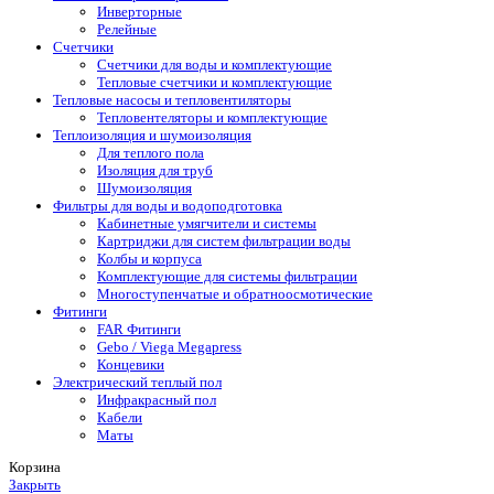
Инверторные
Релейные
Счетчики
Счетчики для воды и комплектующие
Тепловые счетчики и комплектующие
Тепловые насосы и тепловентиляторы
Тепловентеляторы и комплектующие
Теплоизоляция и шумоизоляция
Для теплого пола
Изоляция для труб
Шумоизоляция
Фильтры для воды и водоподготовка
Кабинетные умягчители и системы
Картриджи для систем фильтрации воды
Колбы и корпуса
Комплектующие для системы фильтрации
Многоступенчатые и обратноосмотические
Фитинги
FAR Фитинги
Gebo / Viega Megapress
Концевики
Электрический теплый пол
Инфракрасный пол
Кабели
Маты
Корзина
Закрыть