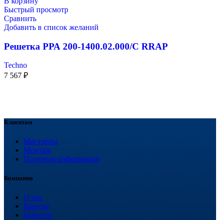
В корзину
Быстрый просмотр
Сравнить
Добавить в список желаний
Решетка РРА 200-1400.02.000/С RRAP
Techno
7 567
₽
Клиентам
Магазины
Монтаж
Полезная информация
Компания
О нас
Бренды
Новости