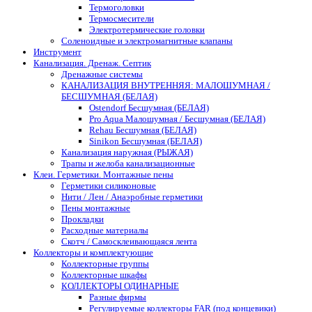
Термоголовки
Термосмесители
Электротермические головки
Соленоидные и электромагнитные клапаны
Инструмент
Канализация. Дренаж. Септик
Дренажные системы
КАНАЛИЗАЦИЯ ВНУТРЕННЯЯ: МАЛОШУМНАЯ /
БЕСШУМНАЯ (БЕЛАЯ)
Ostendorf Бесшумная (БЕЛАЯ)
Pro Aqua Малошумная / Бесшумная (БЕЛАЯ)
Rehau Бесшумная (БЕЛАЯ)
Sinikon Бесшумная (БЕЛАЯ)
Канализация наружная (РЫЖАЯ)
Трапы и желоба канализационные
Клеи. Герметики. Монтажные пены
Герметики силиконовые
Нити / Лен / Анаэробные герметики
Пены монтажные
Прокладки
Расходные материалы
Скотч / Самосклеивающаяся лента
Коллекторы и комплектующие
Коллекторные группы
Коллекторные шкафы
КОЛЛЕКТОРЫ ОДИНАРНЫЕ
Разные фирмы
Регулируемые коллекторы FAR (под концевики)