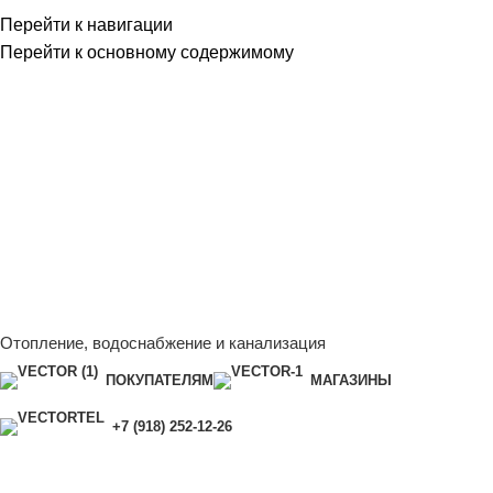
Перейти к навигации
Перейти к основному содержимому
Сейчас мы дорабатываем сайт, поэтому некоторые цены в
каталоге могут отличаться от актуальных.
Чтобы получить
полную и актуальную информацию, свяжитесь с нашим
менеджером - Алена +7 (918) 252-12-26
Сейчас мы дорабатываем сайт, поэтому некоторые цены в
каталоге могут отличаться от актуальных.
Чтобы получить
полную и актуальную информацию, свяжитесь с нашим
менеджером - Алена +7 (918) 252-12-26
Отопление, водоснабжение и канализация
ПОКУПАТЕЛЯМ
МАГАЗИНЫ
+7 (918) 252-12-26