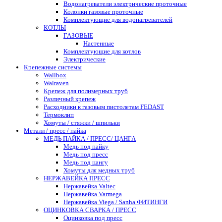
Водонагреватели электрические проточные
Колонки газовые проточные
Комплектующие для водонагревателей
КОТЛЫ
ГАЗОВЫЕ
Настенные
Комплектующие для котлов
Электрические
Крепежные системы
Wallbox
Walraven
Крепеж для полимерных труб
Различный крепеж
Расходники к газовым пистолетам FEDAST
Термоклип
Хомуты / стяжки / шпильки
Металл / пресс / пайка
МЕДЬ ПАЙКА / ПРЕСС/ ЦАНГА
Медь под пайку
Медь под пресс
Медь под цангу
Хомуты для медных труб
НЕРЖАВЕЙКА ПРЕСС
Нержавейка Valtec
Нержавейка Varmega
Нержавейка Viega / Sanha ФИТИНГИ
ОЦИНКОВКА СВАРКА / ПРЕСС
Оцинковка под пресс