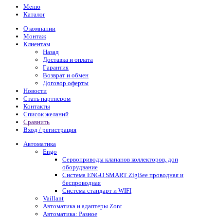
Меню
Каталог
О компании
Монтаж
Клиентам
Назад
Доставка и оплата
Гарантия
Возврат и обмен
Договор оферты
Новости
Стать партнером
Контакты
Список желаний
Сравнить
Вход / регистрация
Автоматика
Engo
Сервоприводы клапанов коллекторов, доп
оборудвание
Система ENGO SMART ZigBee проводная и
беспроводная
Система стандарт и WIFI
Vaillant
Автоматика и адаптеры Zont
Автоматика: Разное