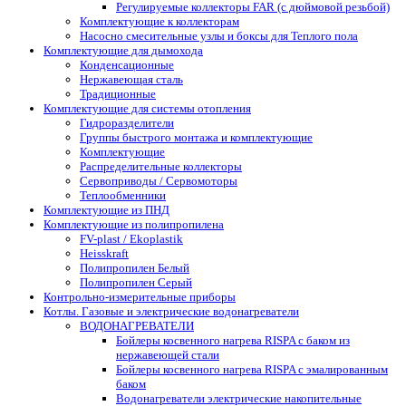
Регулируемые коллекторы FAR (с дюймовой резьбой)
Комплектующие к коллекторам
Насосно смесительные узлы и боксы для Теплого пола
Комплектующие для дымохода
Конденсационные
Нержавеющая сталь
Традиционные
Комплектующие для системы отопления
Гидроразделители
Группы быстрого монтажа и комплектующие
Комплектующие
Распределительные коллекторы
Сервоприводы / Сервомоторы
Теплообменники
Комплектующие из ПНД
Комплектующие из полипропилена
FV-plast / Ekoplastik
Heisskraft
Полипропилен Белый
Полипропилен Серый
Контрольно-измерительные приборы
Котлы. Газовые и электрические водонагреватели
ВОДОНАГРЕВАТЕЛИ
Бойлеры косвенного нагрева RISPA с баком из
нержавеющей стали
Бойлеры косвенного нагрева RISPA с эмалированным
баком
Водонагреватели электрические накопительные