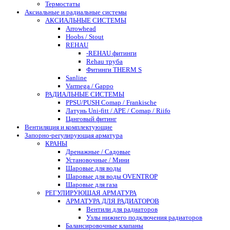
Термостаты
Аксиальные и радиальные системы
АКСИАЛЬНЫЕ СИСТЕМЫ
Arrowhead
Hoobs / Stout
REHAU
-REHAU фитинги
Rehau труба
Фитинги THERM S
Sanline
Varmega / Gappo
РАДИАЛЬНЫЕ СИСТЕМЫ
PPSU/PUSH Comap / Frankische
Латунь Uni-fitt / APE / Comap / Riifo
Цанговый фитинг
Вентиляция и комплектующие
Запорно-регулирующая арматура
КРАНЫ
Дренажные / Садовые
Установочные / Мини
Шаровые для воды
Шаровые для воды OVENTROP
Шаровые для газа
РЕГУЛИРУЮЩАЯ АРМАТУРА
АРМАТУРА ДЛЯ РАДИАТОРОВ
Вентили для радиаторов
Узлы нижнего подключения радиаторов
Балансировочные клапаны