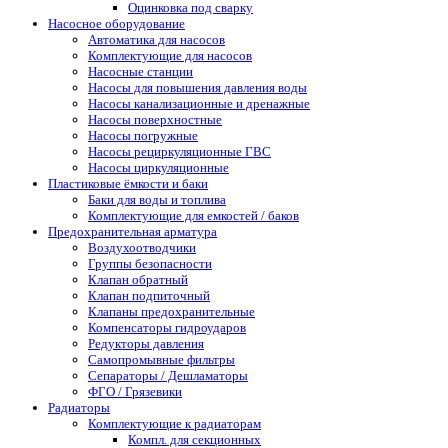
Оцинковка под сварку
Насосное оборудование
Автоматика для насосов
Комплектующие для насосов
Насосные станции
Насосы для повышения давления воды
Насосы канализационные и дренажные
Насосы поверхностные
Насосы погружные
Насосы рециркуляционные ГВС
Насосы циркуляционные
Пластиковые ёмкости и баки
Баки для воды и топлива
Комплектующие для емкостей / баков
Предохранительная арматура
Воздухоотводчики
Группы безопасности
Клапан обратный
Клапан подпиточный
Клапаны предохранительные
Компенсаторы гидроударов
Редукторы давления
Самопромывные фильтры
Сепараторы / Дешламаторы
ФГО / Грязевики
Радиаторы
Комплектующие к радиаторам
Компл. для секционных