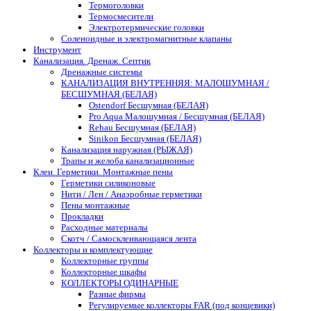
Термоголовки
Термосмесители
Электротермические головки
Соленоидные и электромагнитные клапаны
Инструмент
Канализация. Дренаж. Септик
Дренажные системы
КАНАЛИЗАЦИЯ ВНУТРЕННЯЯ: МАЛОШУМНАЯ /
БЕСШУМНАЯ (БЕЛАЯ)
Ostendorf Бесшумная (БЕЛАЯ)
Pro Aqua Малошумная / Бесшумная (БЕЛАЯ)
Rehau Бесшумная (БЕЛАЯ)
Sinikon Бесшумная (БЕЛАЯ)
Канализация наружная (РЫЖАЯ)
Трапы и желоба канализационные
Клеи. Герметики. Монтажные пены
Герметики силиконовые
Нити / Лен / Анаэробные герметики
Пены монтажные
Прокладки
Расходные материалы
Скотч / Самосклеивающаяся лента
Коллекторы и комплектующие
Коллекторные группы
Коллекторные шкафы
КОЛЛЕКТОРЫ ОДИНАРНЫЕ
Разные фирмы
Регулируемые коллекторы FAR (под концевики)