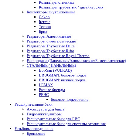
Компл. для стальных
Компл. для трубчатых / дизайнерских
Конвекторы внутрипольные
Gekon
Itermic
Techno
Бриз
Радиаторы Алюминиевые
Радиаторы биметаллические
Радиаторы Трубчатые Delta
Радиаторы Трубчатые Rifar
Радиаторы Трубчатые Royal Thermo
Распродажа (Панельные/Алюминиевые/Биметаллические)
СТАЛЬНЫЕ ( ПАНЕЛЬНЫЕ)
Bor-San (VULRAD)
BRUGMAN: боковое подкл.
BRUGMAN: нижнее подкл.
LEMAX
Разные бренды
РЕНС
Боковое подключение
Расширительные баки
Аксессуары для баков
Гидроаккумуляторы
Расширительные баки для ГВС
Расширительные баки для системы отопления
Резьбовые соединения
Бронзовые