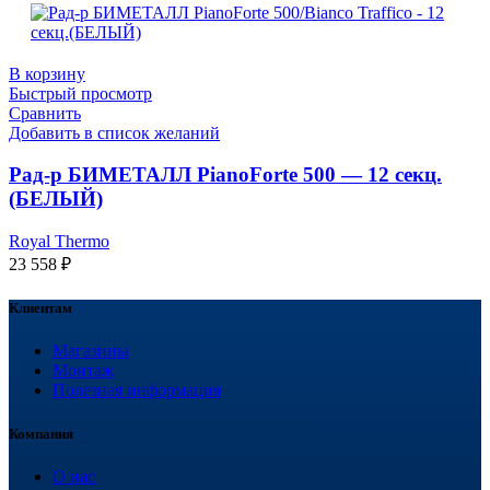
В корзину
Быстрый просмотр
Сравнить
Добавить в список желаний
Рад-р БИМЕТАЛЛ PianoForte 500 — 12 секц.
(БЕЛЫЙ)
Royal Thermo
23 558
₽
Клиентам
Магазины
Монтаж
Полезная информация
Компания
О нас