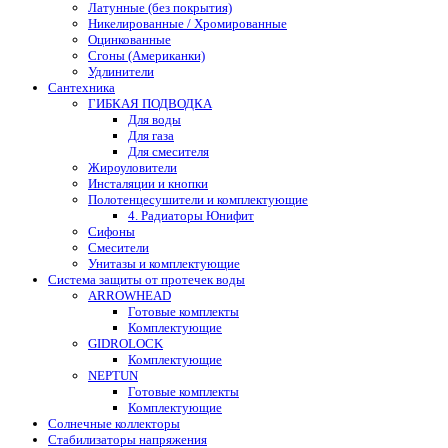
Латунные (без покрытия)
Никелированные / Хромированные
Оцинкованные
Сгоны (Американки)
Удлинители
Сантехника
ГИБКАЯ ПОДВОДКА
Для воды
Для газа
Для смесителя
Жироуловители
Инсталяции и кнопки
Полотенцесушители и комплектующие
4. Радиаторы Юнифит
Сифоны
Смесители
Унитазы и комплектующие
Система защиты от протечек воды
ARROWHEAD
Готовые комплекты
Комплектующие
GIDROLOCK
Комплектующие
NEPTUN
Готовые комплекты
Комплектующие
Солнечные коллекторы
Стабилизаторы напряжения