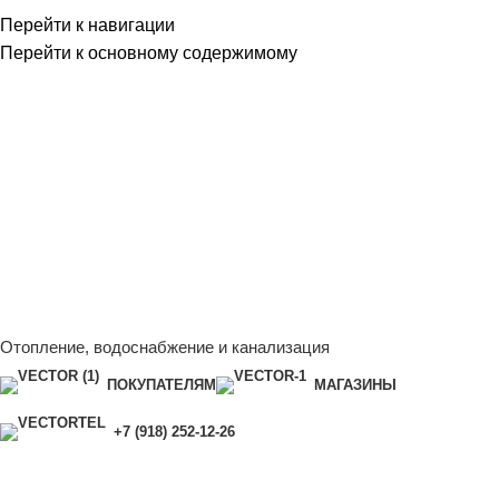
Перейти к навигации
Перейти к основному содержимому
Сейчас мы дорабатываем сайт, поэтому некоторые цены в
каталоге могут отличаться от актуальных.
Чтобы получить
полную и актуальную информацию, свяжитесь с нашим
менеджером - Алена +7 (918) 252-12-26
Сейчас мы дорабатываем сайт, поэтому некоторые цены в
каталоге могут отличаться от актуальных.
Чтобы получить
полную и актуальную информацию, свяжитесь с нашим
менеджером - Алена +7 (918) 252-12-26
Отопление, водоснабжение и канализация
ПОКУПАТЕЛЯМ
МАГАЗИНЫ
+7 (918) 252-12-26