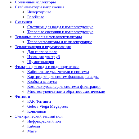
Солнечные коллекторы
Стабилизаторы напряжения
Инверторные
Релейные
Счетчики
Счетчики для воды и комплектующие
Тепловые счетчики и комплектующие
Тепловые насосы и тепловентиляторы
Тепловентеляторы и комплектующие
Теплоизоляция и шумоизоляция
Для теплого пола
Изоляция для труб
Шумоизоляция
Фильтры для воды и водоподготовка
Кабинетные умягчители и системы
Картриджи для систем фильтрации воды
Колбы и корпуса
Комплектующие для системы фильтрации
Многоступенчатые и обратноосмотические
Фитинги
FAR Фитинги
Gebo / Viega Megapress
Концевики
Электрический теплый пол
Инфракрасный пол
Кабели
Маты