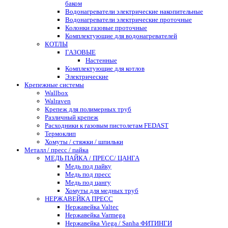
баком
Водонагреватели электрические накопительные
Водонагреватели электрические проточные
Колонки газовые проточные
Комплектующие для водонагревателей
КОТЛЫ
ГАЗОВЫЕ
Настенные
Комплектующие для котлов
Электрические
Крепежные системы
Wallbox
Walraven
Крепеж для полимерных труб
Различный крепеж
Расходники к газовым пистолетам FEDAST
Термоклип
Хомуты / стяжки / шпильки
Металл / пресс / пайка
МЕДЬ ПАЙКА / ПРЕСС/ ЦАНГА
Медь под пайку
Медь под пресс
Медь под цангу
Хомуты для медных труб
НЕРЖАВЕЙКА ПРЕСС
Нержавейка Valtec
Нержавейка Varmega
Нержавейка Viega / Sanha ФИТИНГИ