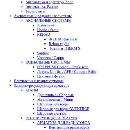
Автоматика и адаптеры Zont
Автоматика: Разное
Термостаты
Аксиальные и радиальные системы
АКСИАЛЬНЫЕ СИСТЕМЫ
Arrowhead
Hoobs / Stout
REHAU
-REHAU фитинги
Rehau труба
Фитинги THERM S
Sanline
Varmega / Gappo
РАДИАЛЬНЫЕ СИСТЕМЫ
PPSU/PUSH Comap / Frankische
Латунь Uni-fitt / APE / Comap / Riifo
Цанговый фитинг
Вентиляция и комплектующие
Запорно-регулирующая арматура
КРАНЫ
Дренажные / Садовые
Установочные / Мини
Шаровые для воды
Шаровые для воды OVENTROP
Шаровые для газа
РЕГУЛИРУЮЩАЯ АРМАТУРА
АРМАТУРА ДЛЯ РАДИАТОРОВ
Вентили для радиаторов