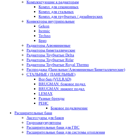
Комплектующие к радиаторам
Компл. для секционных
Компл. для стальных
Компл. для трубчатых / дизайнерских
Конвекторы внутрипольные
Gekon
Itermic
Techno
Бриз
Радиаторы Алюминиевые
Радиаторы биметаллические
Радиаторы Трубчатые Delta
Радиаторы Трубчатые Rifar
Радиаторы Трубчатые Royal Thermo
Распродажа (Панельные/Алюминиевые/Биметаллические)
СТАЛЬНЫЕ ( ПАНЕЛЬНЫЕ)
Bor-San (VULRAD)
BRUGMAN: боковое подкл.
BRUGMAN: нижнее подкл.
LEMAX
Разные бренды
РЕНС
Боковое подключение
Расширительные баки
Аксессуары для баков
Гидроаккумуляторы
Расширительные баки для ГВС
Расширительные баки для системы отопления