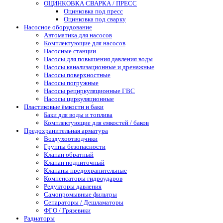
ОЦИНКОВКА СВАРКА / ПРЕСС
Оцинковка под пресс
Оцинковка под сварку
Насосное оборудование
Автоматика для насосов
Комплектующие для насосов
Насосные станции
Насосы для повышения давления воды
Насосы канализационные и дренажные
Насосы поверхностные
Насосы погружные
Насосы рециркуляционные ГВС
Насосы циркуляционные
Пластиковые ёмкости и баки
Баки для воды и топлива
Комплектующие для емкостей / баков
Предохранительная арматура
Воздухоотводчики
Группы безопасности
Клапан обратный
Клапан подпиточный
Клапаны предохранительные
Компенсаторы гидроударов
Редукторы давления
Самопромывные фильтры
Сепараторы / Дешламаторы
ФГО / Грязевики
Радиаторы