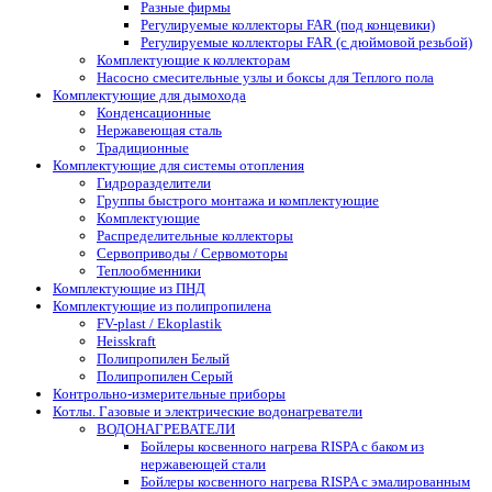
Разные фирмы
Регулируемые коллекторы FAR (под концевики)
Регулируемые коллекторы FAR (с дюймовой резьбой)
Комплектующие к коллекторам
Насосно смесительные узлы и боксы для Теплого пола
Комплектующие для дымохода
Конденсационные
Нержавеющая сталь
Традиционные
Комплектующие для системы отопления
Гидроразделители
Группы быстрого монтажа и комплектующие
Комплектующие
Распределительные коллекторы
Сервоприводы / Сервомоторы
Теплообменники
Комплектующие из ПНД
Комплектующие из полипропилена
FV-plast / Ekoplastik
Heisskraft
Полипропилен Белый
Полипропилен Серый
Контрольно-измерительные приборы
Котлы. Газовые и электрические водонагреватели
ВОДОНАГРЕВАТЕЛИ
Бойлеры косвенного нагрева RISPA с баком из
нержавеющей стали
Бойлеры косвенного нагрева RISPA с эмалированным