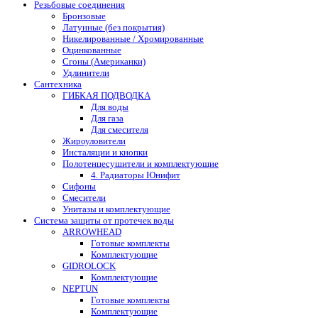
Резьбовые соединения
Бронзовые
Латунные (без покрытия)
Никелированные / Хромированные
Оцинкованные
Сгоны (Американки)
Удлинители
Сантехника
ГИБКАЯ ПОДВОДКА
Для воды
Для газа
Для смесителя
Жироуловители
Инсталяции и кнопки
Полотенцесушители и комплектующие
4. Радиаторы Юнифит
Сифоны
Смесители
Унитазы и комплектующие
Система защиты от протечек воды
ARROWHEAD
Готовые комплекты
Комплектующие
GIDROLOCK
Комплектующие
NEPTUN
Готовые комплекты
Комплектующие