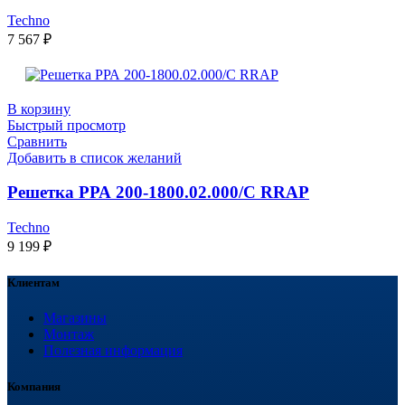
Techno
7 567
₽
В корзину
Быстрый просмотр
Сравнить
Добавить в список желаний
Решетка РРА 200-1800.02.000/С RRAP
Techno
9 199
₽
Клиентам
Магазины
Монтаж
Полезная информация
Компания