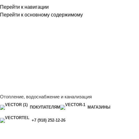
Перейти к навигации
Перейти к основному содержимому
Сейчас мы дорабатываем сайт, поэтому некоторые цены в
каталоге могут отличаться от актуальных.
Чтобы получить
полную и актуальную информацию, свяжитесь с нашим
менеджером - Алена +7 (918) 252-12-26
Сейчас мы дорабатываем сайт, поэтому некоторые цены в
каталоге могут отличаться от актуальных.
Чтобы получить
полную и актуальную информацию, свяжитесь с нашим
менеджером - Алена +7 (918) 252-12-26
Отопление, водоснабжение и канализация
ПОКУПАТЕЛЯМ
МАГАЗИНЫ
+7 (918) 252-12-26