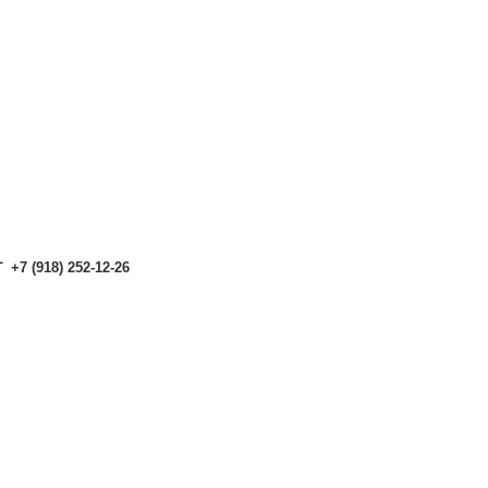
аталоге могут отличаться от актуальных.
Чтобы получить п
аталоге могут отличаться от актуальных.
Чтобы получить п
+7 (918) 252-12-26