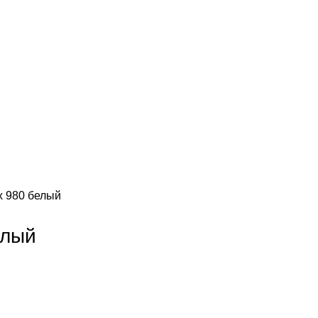
 х 980 белый
елый