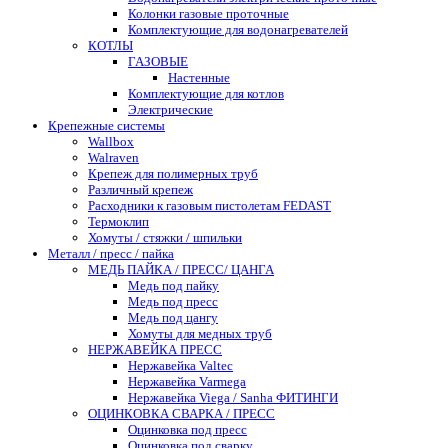
Колонки газовые проточные
Комплектующие для водонагревателей
КОТЛЫ
ГАЗОВЫЕ
Настенные
Комплектующие для котлов
Электрические
Крепежные системы
Wallbox
Walraven
Крепеж для полимерных труб
Различный крепеж
Расходники к газовым пистолетам FEDAST
Термоклип
Хомуты / стяжки / шпильки
Металл / пресс / пайка
МЕДЬ ПАЙКА / ПРЕСС/ ЦАНГА
Медь под пайку
Медь под пресс
Медь под цангу
Хомуты для медных труб
НЕРЖАВЕЙКА ПРЕСС
Нержавейка Valtec
Нержавейка Varmega
Нержавейка Viega / Sanha ФИТИНГИ
ОЦИНКОВКА СВАРКА / ПРЕСС
Оцинковка под пресс
Оцинковка под сварку