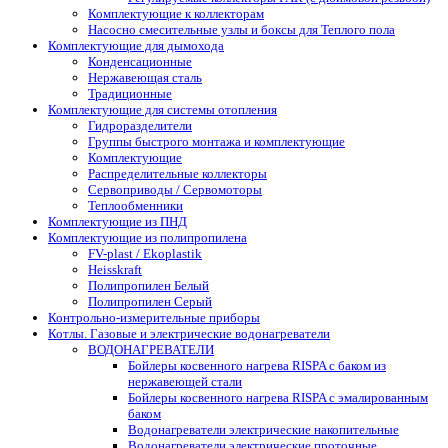
Комплектующие к коллекторам
Насосно смесительные узлы и боксы для Теплого пола
Комплектующие для дымохода
Конденсационные
Нержавеющая сталь
Традиционные
Комплектующие для системы отопления
Гидроразделители
Группы быстрого монтажа и комплектующие
Комплектующие
Распределительные коллекторы
Сервоприводы / Сервомоторы
Теплообменники
Комплектующие из ПНД
Комплектующие из полипропилена
FV-plast / Ekoplastik
Heisskraft
Полипропилен Белый
Полипропилен Серый
Контрольно-измерительные приборы
Котлы. Газовые и электрические водонагреватели
ВОДОНАГРЕВАТЕЛИ
Бойлеры косвенного нагрева RISPA с баком из
нержавеющей стали
Бойлеры косвенного нагрева RISPA с эмалированным
баком
Водонагреватели электрические накопительные
Водонагреватели электрические проточные