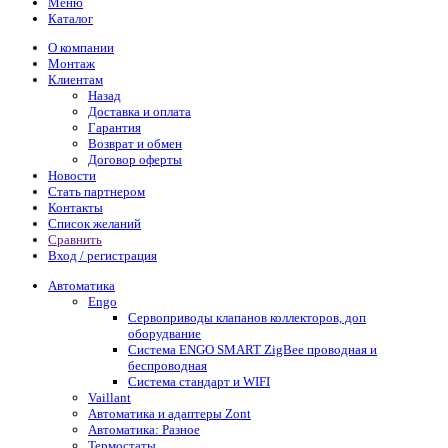
Меню
Каталог
О компании
Монтаж
Клиентам
Назад
Доставка и оплата
Гарантия
Возврат и обмен
Договор оферты
Новости
Стать партнером
Контакты
Список желаний
Сравнить
Вход / регистрация
Автоматика
Engo
Сервоприводы клапанов коллекторов, доп
оборудвание
Система ENGO SMART ZigBee проводная и
беспроводная
Система стандарт и WIFI
Vaillant
Автоматика и адаптеры Zont
Автоматика: Разное
Термостаты