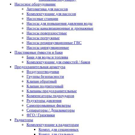
Насосное оборудование
Автоматика для насосов
Комплектующие для насосов
Насосные станции
Насосы для повышения давления воды
Насосы канализационные и дренажные
Насосы поверхностные
Насосы погружные
Насосы рециркуляционные ГВС
Насосы циркуляционные
Пластиковые ёмкости и баки
Баки для воды и топлива
Комплектующие для емкостей / баков
Предохранительная арматура
Воздухоотводчики
Группы безопасности
Клапан обратный
Клапан подпиточный
Клапаны предохранительные
Компенсаторы гидроударов
Редукторы давления
Самопромывные фильтры
Сепараторы / Дешламаторы
ФГО / Грязевики
Радиаторы
Комплектующие к радиаторам
Компл. для секционных
Компл. для стальных