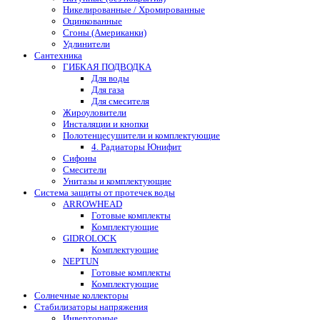
Никелированные / Хромированные
Оцинкованные
Сгоны (Американки)
Удлинители
Сантехника
ГИБКАЯ ПОДВОДКА
Для воды
Для газа
Для смесителя
Жироуловители
Инсталяции и кнопки
Полотенцесушители и комплектующие
4. Радиаторы Юнифит
Сифоны
Смесители
Унитазы и комплектующие
Система защиты от протечек воды
ARROWHEAD
Готовые комплекты
Комплектующие
GIDROLOCK
Комплектующие
NEPTUN
Готовые комплекты
Комплектующие
Солнечные коллекторы
Стабилизаторы напряжения
Инверторные