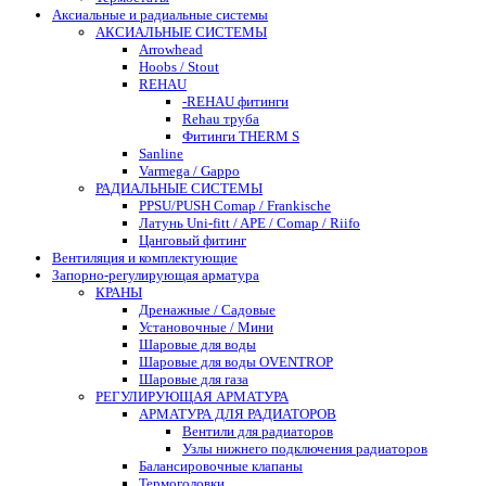
Аксиальные и радиальные системы
АКСИАЛЬНЫЕ СИСТЕМЫ
Arrowhead
Hoobs / Stout
REHAU
-REHAU фитинги
Rehau труба
Фитинги THERM S
Sanline
Varmega / Gappo
РАДИАЛЬНЫЕ СИСТЕМЫ
PPSU/PUSH Comap / Frankische
Латунь Uni-fitt / APE / Comap / Riifo
Цанговый фитинг
Вентиляция и комплектующие
Запорно-регулирующая арматура
КРАНЫ
Дренажные / Садовые
Установочные / Мини
Шаровые для воды
Шаровые для воды OVENTROP
Шаровые для газа
РЕГУЛИРУЮЩАЯ АРМАТУРА
АРМАТУРА ДЛЯ РАДИАТОРОВ
Вентили для радиаторов
Узлы нижнего подключения радиаторов
Балансировочные клапаны
Термоголовки