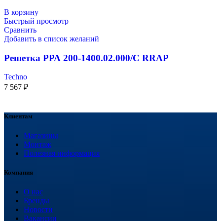
В корзину
Быстрый просмотр
Сравнить
Добавить в список желаний
Решетка РРА 200-1400.02.000/С RRAP
Techno
7 567
₽
Клиентам
Магазины
Монтаж
Полезная информация
Компания
О нас
Бренды
Новости
Вакансии