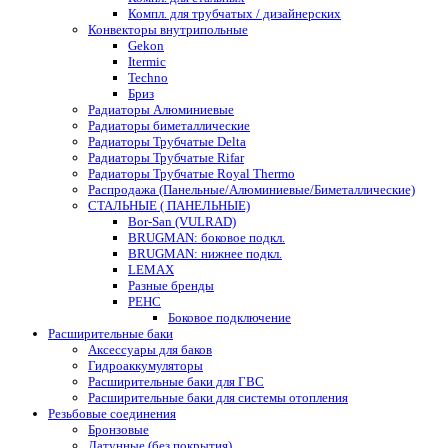
Компл. для трубчатых / дизайнерских
Конвекторы внутрипольные
Gekon
Itermic
Techno
Бриз
Радиаторы Алюминиевые
Радиаторы биметаллические
Радиаторы Трубчатые Delta
Радиаторы Трубчатые Rifar
Радиаторы Трубчатые Royal Thermo
Распродажа (Панельные/Алюминиевые/Биметаллические)
СТАЛЬНЫЕ ( ПАНЕЛЬНЫЕ)
Bor-San (VULRAD)
BRUGMAN: боковое подкл.
BRUGMAN: нижнее подкл.
LEMAX
Разные бренды
РЕНС
Боковое подключение
Расширительные баки
Аксессуары для баков
Гидроаккумуляторы
Расширительные баки для ГВС
Расширительные баки для системы отопления
Резьбовые соединения
Бронзовые
Латунные (без покрытия)