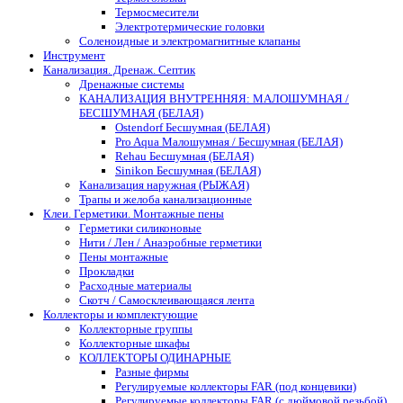
Термосмесители
Электротермические головки
Соленоидные и электромагнитные клапаны
Инструмент
Канализация. Дренаж. Септик
Дренажные системы
КАНАЛИЗАЦИЯ ВНУТРЕННЯЯ: МАЛОШУМНАЯ /
БЕСШУМНАЯ (БЕЛАЯ)
Ostendorf Бесшумная (БЕЛАЯ)
Pro Aqua Малошумная / Бесшумная (БЕЛАЯ)
Rehau Бесшумная (БЕЛАЯ)
Sinikon Бесшумная (БЕЛАЯ)
Канализация наружная (РЫЖАЯ)
Трапы и желоба канализационные
Клеи. Герметики. Монтажные пены
Герметики силиконовые
Нити / Лен / Анаэробные герметики
Пены монтажные
Прокладки
Расходные материалы
Скотч / Самосклеивающаяся лента
Коллекторы и комплектующие
Коллекторные группы
Коллекторные шкафы
КОЛЛЕКТОРЫ ОДИНАРНЫЕ
Разные фирмы
Регулируемые коллекторы FAR (под концевики)
Регулируемые коллекторы FAR (с дюймовой резьбой)