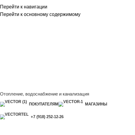
Перейти к навигации
Перейти к основному содержимому
Сейчас мы дорабатываем сайт, поэтому некоторые цены в
каталоге могут отличаться от актуальных.
Чтобы получить
полную и актуальную информацию, свяжитесь с нашим
менеджером - Алена +7 (918) 252-12-26
Сейчас мы дорабатываем сайт, поэтому некоторые цены в
каталоге могут отличаться от актуальных.
Чтобы получить
полную и актуальную информацию, свяжитесь с нашим
менеджером - Алена +7 (918) 252-12-26
Отопление, водоснабжение и канализация
ПОКУПАТЕЛЯМ
МАГАЗИНЫ
+7 (918) 252-12-26