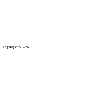
аталоге могут отличаться от актуальных.
Чтобы получить п
аталоге могут отличаться от актуальных.
Чтобы получить п
+7 (918) 252-12-26