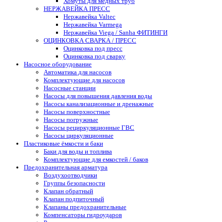
Хомуты для медных труб
НЕРЖАВЕЙКА ПРЕСС
Нержавейка Valtec
Нержавейка Varmega
Нержавейка Viega / Sanha ФИТИНГИ
ОЦИНКОВКА СВАРКА / ПРЕСС
Оцинковка под пресс
Оцинковка под сварку
Насосное оборудование
Автоматика для насосов
Комплектующие для насосов
Насосные станции
Насосы для повышения давления воды
Насосы канализационные и дренажные
Насосы поверхностные
Насосы погружные
Насосы рециркуляционные ГВС
Насосы циркуляционные
Пластиковые ёмкости и баки
Баки для воды и топлива
Комплектующие для емкостей / баков
Предохранительная арматура
Воздухоотводчики
Группы безопасности
Клапан обратный
Клапан подпиточный
Клапаны предохранительные
Компенсаторы гидроударов