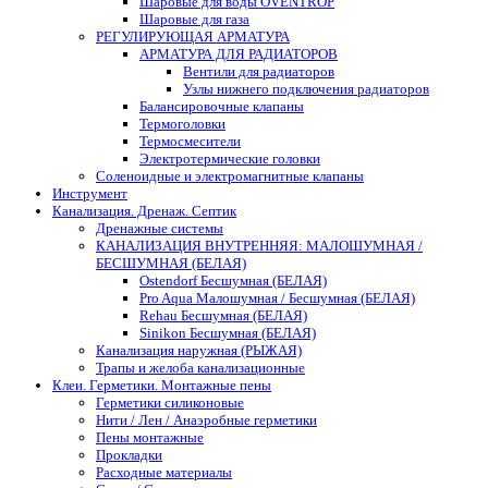
Шаровые для воды OVENTROP
Шаровые для газа
РЕГУЛИРУЮЩАЯ АРМАТУРА
АРМАТУРА ДЛЯ РАДИАТОРОВ
Вентили для радиаторов
Узлы нижнего подключения радиаторов
Балансировочные клапаны
Термоголовки
Термосмесители
Электротермические головки
Соленоидные и электромагнитные клапаны
Инструмент
Канализация. Дренаж. Септик
Дренажные системы
КАНАЛИЗАЦИЯ ВНУТРЕННЯЯ: МАЛОШУМНАЯ /
БЕСШУМНАЯ (БЕЛАЯ)
Ostendorf Бесшумная (БЕЛАЯ)
Pro Aqua Малошумная / Бесшумная (БЕЛАЯ)
Rehau Бесшумная (БЕЛАЯ)
Sinikon Бесшумная (БЕЛАЯ)
Канализация наружная (РЫЖАЯ)
Трапы и желоба канализационные
Клеи. Герметики. Монтажные пены
Герметики силиконовые
Нити / Лен / Анаэробные герметики
Пены монтажные
Прокладки
Расходные материалы