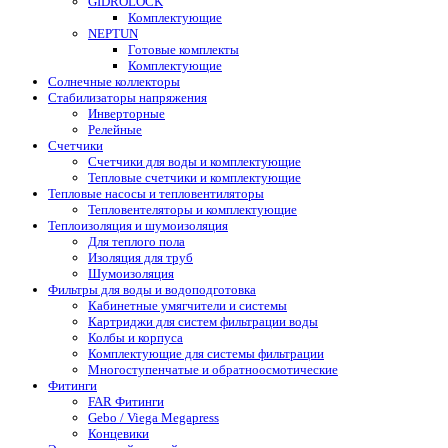
GIDROLOCK
Комплектующие
NEPTUN
Готовые комплекты
Комплектующие
Солнечные коллекторы
Стабилизаторы напряжения
Инверторные
Релейные
Счетчики
Счетчики для воды и комплектующие
Тепловые счетчики и комплектующие
Тепловые насосы и тепловентиляторы
Тепловентеляторы и комплектующие
Теплоизоляция и шумоизоляция
Для теплого пола
Изоляция для труб
Шумоизоляция
Фильтры для воды и водоподготовка
Кабинетные умягчители и системы
Картриджи для систем фильтрации воды
Колбы и корпуса
Комплектующие для системы фильтрации
Многоступенчатые и обратноосмотические
Фитинги
FAR Фитинги
Gebo / Viega Megapress
Концевики