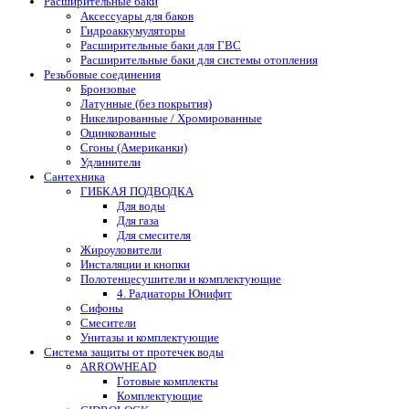
Расширительные баки
Аксессуары для баков
Гидроаккумуляторы
Расширительные баки для ГВС
Расширительные баки для системы отопления
Резьбовые соединения
Бронзовые
Латунные (без покрытия)
Никелированные / Хромированные
Оцинкованные
Сгоны (Американки)
Удлинители
Сантехника
ГИБКАЯ ПОДВОДКА
Для воды
Для газа
Для смесителя
Жироуловители
Инсталяции и кнопки
Полотенцесушители и комплектующие
4. Радиаторы Юнифит
Сифоны
Смесители
Унитазы и комплектующие
Система защиты от протечек воды
ARROWHEAD
Готовые комплекты
Комплектующие