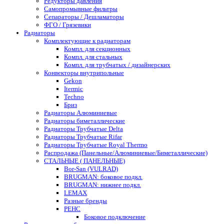
Редукторы давления
Самопромывные фильтры
Сепараторы / Дешламаторы
ФГО / Грязевики
Радиаторы
Комплектующие к радиаторам
Компл. для секционных
Компл. для стальных
Компл. для трубчатых / дизайнерских
Конвекторы внутрипольные
Gekon
Itermic
Techno
Бриз
Радиаторы Алюминиевые
Радиаторы биметаллические
Радиаторы Трубчатые Delta
Радиаторы Трубчатые Rifar
Радиаторы Трубчатые Royal Thermo
Распродажа (Панельные/Алюминиевые/Биметаллические)
СТАЛЬНЫЕ ( ПАНЕЛЬНЫЕ)
Bor-San (VULRAD)
BRUGMAN: боковое подкл.
BRUGMAN: нижнее подкл.
LEMAX
Разные бренды
РЕНС
Боковое подключение