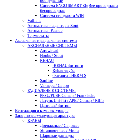
оборудвание
Система ENGO SMART ZigBee проводная и
беспроводная
Система стандарт и WIFI
Vaillant
Автоматика и адаптеры Zont
Автоматика: Разное
Термостаты
Аксиальные и радиальные системы
АКСИАЛЬНЫЕ СИСТЕМЫ
Arrowhead
Hoobs / Stout
REHAU
-REHAU фитинги
Rehau труба
Фитинги THERM S
Sanline
Varmega / Gappo
РАДИАЛЬНЫЕ СИСТЕМЫ
PPSU/PUSH Comap / Frankische
Латунь Uni-fitt / APE / Comap / Riifo
Цанговый фитинг
Вентиляция и комплектующие
Запорно-регулирующая арматура
КРАНЫ
Дренажные / Садовые
Установочные / Мини
Шаровые для воды