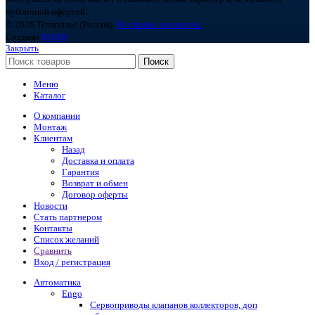
публичной офертой.
© 2026 Теплоплас (Россия).
Все права защищены.
Создано
BOND
Закрыть
Поиск
Меню
Каталог
О компании
Монтаж
Клиентам
Назад
Доставка и оплата
Гарантия
Возврат и обмен
Договор оферты
Новости
Стать партнером
Контакты
Список желаний
Сравнить
Вход / регистрация
Автоматика
Engo
Сервоприводы клапанов коллекторов, доп