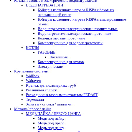
Котлы. Газовые и электрические водонагреватели
ВОДОНАГРЕВАТЕЛИ
Бойлеры косвенного нагрева RISPA с баком из
нержавеющей стали
Бойлеры косвенного нагрева RISPA с эмалированным
баком
Водонагреватели электрические накопительные
Водонагреватели электрические проточные
Колонки газовые проточные
Комплектующие для водонагревателей
КОТЛЫ
ГАЗОВЫЕ
Настенные
Комплектующие для котлов
Электрические
Крепежные системы
Wallbox
Walraven
Крепеж для полимерных труб
Различный крепеж
Расходники к газовым пистолетам FEDAST
Термоклип
Хомуты / стяжки / шпильки
Металл / пресс / пайка
МЕДЬ ПАЙКА / ПРЕСС/ ЦАНГА
Медь под пайку
Медь под пресс
Медь под цангу