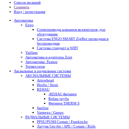
Список желаний
Сравнить
Вход / регистрация
Автоматика
Engo
Сервоприводы клапанов коллекторов, доп
оборудвание
Система ENGO SMART ZigBee проводная и
беспроводная
Система стандарт и WIFI
Vaillant
Автоматика и адаптеры Zont
Автоматика: Разное
Термостаты
Аксиальные и радиальные системы
АКСИАЛЬНЫЕ СИСТЕМЫ
Arrowhead
Hoobs / Stout
REHAU
-REHAU фитинги
Rehau труба
Фитинги THERM S
Sanline
Varmega / Gappo
РАДИАЛЬНЫЕ СИСТЕМЫ
PPSU/PUSH Comap / Frankische
Латунь Uni-fitt / APE / Comap / Riifo