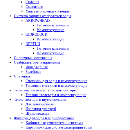
Сифоны
Смесители
Унитазы и комплектующие
Система защиты от протечек воды
ARROWHEAD
Готовые комплекты
Комплектующие
GIDROLOCK
Комплектующие
NEPTUN
Готовые комплекты
Комплектующие
Солнечные коллекторы
Стабилизаторы напряжения
Инверторные
Релейные
Счетчики
Счетчики для воды и комплектующие
Тепловые счетчики и комплектующие
Тепловые насосы и тепловентиляторы
Тепловентеляторы и комплектующие
Теплоизоляция и шумоизоляция
Для теплого пола
Изоляция для труб
Шумоизоляция
Фильтры для воды и водоподготовка
Кабинетные умягчители и системы
Картриджи для систем фильтрации воды