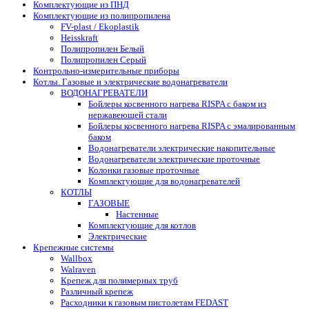
Комплектующие из ПНД
Комплектующие из полипропилена
FV-plast / Ekoplastik
Heisskraft
Полипропилен Белый
Полипропилен Серый
Контрольно-измерительные приборы
Котлы. Газовые и электрические водонагреватели
ВОДОНАГРЕВАТЕЛИ
Бойлеры косвенного нагрева RISPA с баком из
нержавеющей стали
Бойлеры косвенного нагрева RISPA с эмалированным
баком
Водонагреватели электрические накопительные
Водонагреватели электрические проточные
Колонки газовые проточные
Комплектующие для водонагревателей
КОТЛЫ
ГАЗОВЫЕ
Настенные
Комплектующие для котлов
Электрические
Крепежные системы
Wallbox
Walraven
Крепеж для полимерных труб
Различный крепеж
Расходники к газовым пистолетам FEDAST