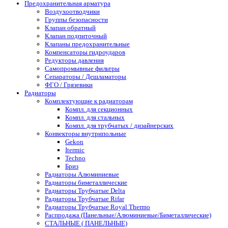
Предохранительная арматура
Воздухоотводчики
Группы безопасности
Клапан обратный
Клапан подпиточный
Клапаны предохранительные
Компенсаторы гидроударов
Редукторы давления
Самопромывные фильтры
Сепараторы / Дешламаторы
ФГО / Грязевики
Радиаторы
Комплектующие к радиаторам
Компл. для секционных
Компл. для стальных
Компл. для трубчатых / дизайнерских
Конвекторы внутрипольные
Gekon
Itermic
Techno
Бриз
Радиаторы Алюминиевые
Радиаторы биметаллические
Радиаторы Трубчатые Delta
Радиаторы Трубчатые Rifar
Радиаторы Трубчатые Royal Thermo
Распродажа (Панельные/Алюминиевые/Биметаллические)
СТАЛЬНЫЕ ( ПАНЕЛЬНЫЕ)