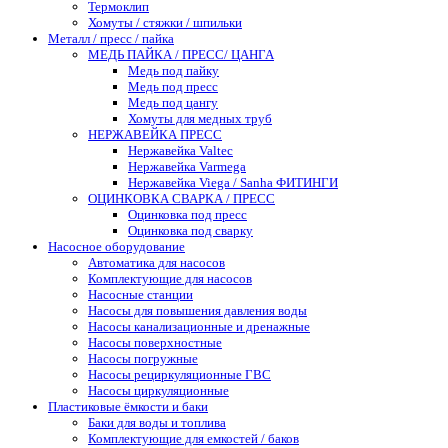
Термоклип
Хомуты / стяжки / шпильки
Металл / пресс / пайка
МЕДЬ ПАЙКА / ПРЕСС/ ЦАНГА
Медь под пайку
Медь под пресс
Медь под цангу
Хомуты для медных труб
НЕРЖАВЕЙКА ПРЕСС
Нержавейка Valtec
Нержавейка Varmega
Нержавейка Viega / Sanha ФИТИНГИ
ОЦИНКОВКА СВАРКА / ПРЕСС
Оцинковка под пресс
Оцинковка под сварку
Насосное оборудование
Автоматика для насосов
Комплектующие для насосов
Насосные станции
Насосы для повышения давления воды
Насосы канализационные и дренажные
Насосы поверхностные
Насосы погружные
Насосы рециркуляционные ГВС
Насосы циркуляционные
Пластиковые ёмкости и баки
Баки для воды и топлива
Комплектующие для емкостей / баков