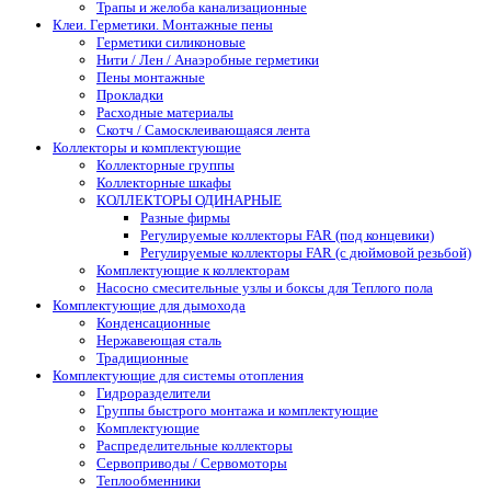
Трапы и желоба канализационные
Клеи. Герметики. Монтажные пены
Герметики силиконовые
Нити / Лен / Анаэробные герметики
Пены монтажные
Прокладки
Расходные материалы
Скотч / Самосклеивающаяся лента
Коллекторы и комплектующие
Коллекторные группы
Коллекторные шкафы
КОЛЛЕКТОРЫ ОДИНАРНЫЕ
Разные фирмы
Регулируемые коллекторы FAR (под концевики)
Регулируемые коллекторы FAR (с дюймовой резьбой)
Комплектующие к коллекторам
Насосно смесительные узлы и боксы для Теплого пола
Комплектующие для дымохода
Конденсационные
Нержавеющая сталь
Традиционные
Комплектующие для системы отопления
Гидроразделители
Группы быстрого монтажа и комплектующие
Комплектующие
Распределительные коллекторы
Сервоприводы / Сервомоторы
Теплообменники