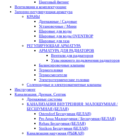
Цанговый фитинг
Вентиляция и комплектующие
Запорно-регулирующая арматура
КРАНЫ
Дренажные / Садовые
Установочные / Мини
Шаровые для воды
Шаровые для воды OVENTROP
Шаровые для газа
РЕГУЛИРУЮЩАЯ АРМАТУРА
АРМАТУРА ДЛЯ РАДИАТОРОВ
Вентили для радиаторов
Узлы нижнего подключения радиаторов
Балансировочные клапаны
Термоголовки
Термосмесители
Электротермические головки
Соленоидные и электромагнитные клапаны
Инструмент
Канализация. Дренаж. Септик
Дренажные системы
КАНАЛИЗАЦИЯ ВНУТРЕННЯЯ: МАЛОШУМНАЯ /
БЕСШУМНАЯ (БЕЛАЯ)
Ostendorf Бесшумная (БЕЛАЯ)
Pro Aqua Малошумная / Бесшумная (БЕЛАЯ)
Rehau Бесшумная (БЕЛАЯ)
Sinikon Бесшумная (БЕЛАЯ)
Канализация наружная (РЫЖАЯ)