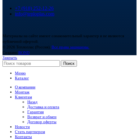
+7 (918) 252-12-26
info@teploplas.com
Материалы на сайте имеют ознакомительный характер и не являются
публичной офертой.
© 2026 Теплоплас (Россия).
Все права защищены.
Создано
BOND
Закрыть
Поиск
Меню
Каталог
О компании
Монтаж
Клиентам
Назад
Доставка и оплата
Гарантия
Возврат и обмен
Договор оферты
Новости
Стать партнером
Контакты