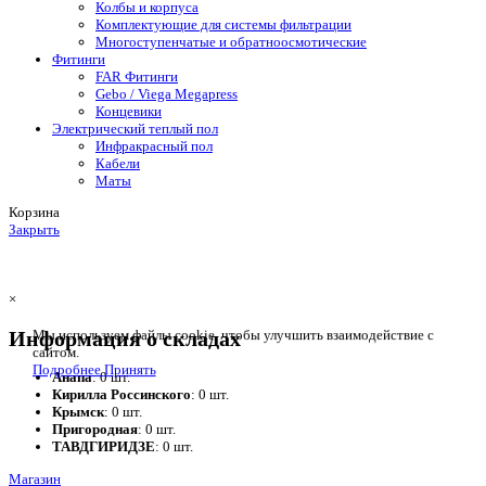
Колбы и корпуса
Комплектующие для системы фильтрации
Многоступенчатые и обратноосмотические
Фитинги
FAR Фитинги
Gebo / Viega Megapress
Концевики
Электрический теплый пол
Инфракрасный пол
Кабели
Маты
Корзина
Закрыть
×
Информация о складах
Мы используем файлы cookie, чтобы улучшить взаимодействие с
сайтом.
Подробнее
Принять
Анапа
: 0 шт.
Кирилла Россинского
: 0 шт.
Крымск
: 0 шт.
Пригородная
: 0 шт.
ТАВДГИРИДЗЕ
: 0 шт.
Магазин