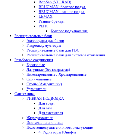
Bor-San (VULRAD)
BRUGMAN: боковое подкл.
BRUGMAN: нижнее подкл.
LEMAX
Разные бренды
РЕНС
Боковое подключение
Расширительные баки
Аксессуары для баков
Гидроаккумуляторы
Расширительные баки для ГВС
Расширительные баки для системы отопления
Резьбовые соединения
Бронзовые
Латунные (без покрытия)
Никелированные / Хромированные
Оцинкованные
Сгоны (Американки)
Удлинители
Сантехника
ГИБКАЯ ПОДВОДКА
Для воды
Для газа
Для смесителя
Жироуловители
Инсталяции и кнопки
Полотенцесушители и комплектующие
4. Радиаторы Юнифит