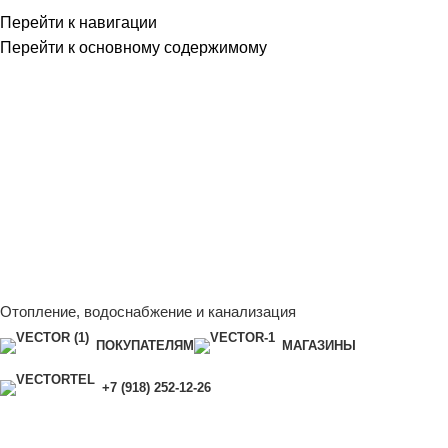
Перейти к навигации
Перейти к основному содержимому
Сейчас мы дорабатываем сайт, поэтому некоторые цены в
каталоге могут отличаться от актуальных.
Чтобы получить
полную и актуальную информацию, свяжитесь с нашим
менеджером - Алена +7 (918) 252-12-26
Сейчас мы дорабатываем сайт, поэтому некоторые цены в
каталоге могут отличаться от актуальных.
Чтобы получить
полную и актуальную информацию, свяжитесь с нашим
менеджером - Алена +7 (918) 252-12-26
Отопление, водоснабжение и канализация
ПОКУПАТЕЛЯМ
МАГАЗИНЫ
+7 (918) 252-12-26