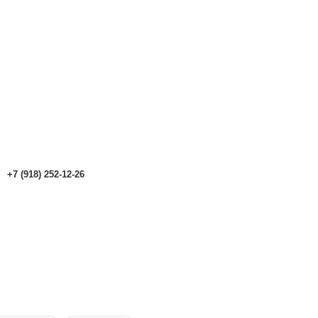
аталоге могут отличаться от актуальных.
Чтобы получить п
аталоге могут отличаться от актуальных.
Чтобы получить п
+7 (918) 252-12-26