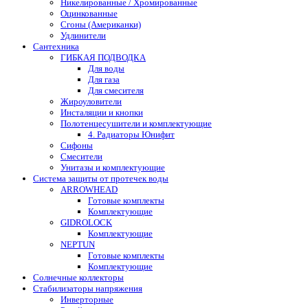
Никелированные / Хромированные
Оцинкованные
Сгоны (Американки)
Удлинители
Сантехника
ГИБКАЯ ПОДВОДКА
Для воды
Для газа
Для смесителя
Жироуловители
Инсталяции и кнопки
Полотенцесушители и комплектующие
4. Радиаторы Юнифит
Сифоны
Смесители
Унитазы и комплектующие
Система защиты от протечек воды
ARROWHEAD
Готовые комплекты
Комплектующие
GIDROLOCK
Комплектующие
NEPTUN
Готовые комплекты
Комплектующие
Солнечные коллекторы
Стабилизаторы напряжения
Инверторные