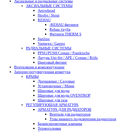
Аксиальные и радиальные системы
АКСИАЛЬНЫЕ СИСТЕМЫ
Arrowhead
Hoobs / Stout
REHAU
-REHAU фитинги
Rehau труба
Фитинги THERM S
Sanline
Varmega / Gappo
РАДИАЛЬНЫЕ СИСТЕМЫ
PPSU/PUSH Comap / Frankische
Латунь Uni-fitt / APE / Comap / Riifo
Цанговый фитинг
Вентиляция и комплектующие
Запорно-регулирующая арматура
КРАНЫ
Дренажные / Садовые
Установочные / Мини
Шаровые для воды
Шаровые для воды OVENTROP
Шаровые для газа
РЕГУЛИРУЮЩАЯ АРМАТУРА
АРМАТУРА ДЛЯ РАДИАТОРОВ
Вентили для радиаторов
Узлы нижнего подключения радиаторов
Балансировочные клапаны
Термоголовки