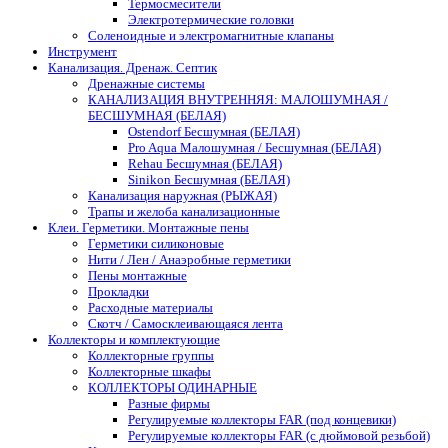
Термосмесители
Электротермические головки
Соленоидные и электромагнитные клапаны
Инструмент
Канализация. Дренаж. Септик
Дренажные системы
КАНАЛИЗАЦИЯ ВНУТРЕННЯЯ: МАЛОШУМНАЯ /
БЕСШУМНАЯ (БЕЛАЯ)
Ostendorf Бесшумная (БЕЛАЯ)
Pro Aqua Малошумная / Бесшумная (БЕЛАЯ)
Rehau Бесшумная (БЕЛАЯ)
Sinikon Бесшумная (БЕЛАЯ)
Канализация наружная (РЫЖАЯ)
Трапы и желоба канализационные
Клеи. Герметики. Монтажные пены
Герметики силиконовые
Нити / Лен / Анаэробные герметики
Пены монтажные
Прокладки
Расходные материалы
Скотч / Самосклеивающаяся лента
Коллекторы и комплектующие
Коллекторные группы
Коллекторные шкафы
КОЛЛЕКТОРЫ ОДИНАРНЫЕ
Разные фирмы
Регулируемые коллекторы FAR (под концевики)
Регулируемые коллекторы FAR (с дюймовой резьбой)