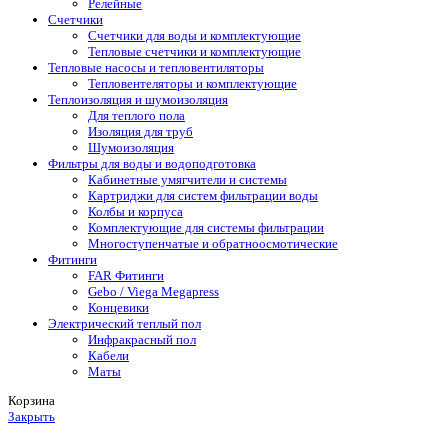
Релейные
Счетчики
Счетчики для воды и комплектующие
Тепловые счетчики и комплектующие
Тепловые насосы и тепловентиляторы
Тепловентеляторы и комплектующие
Теплоизоляция и шумоизоляция
Для теплого пола
Изоляция для труб
Шумоизоляция
Фильтры для воды и водоподготовка
Кабинетные умягчители и системы
Картриджи для систем фильтрации воды
Колбы и корпуса
Комплектующие для системы фильтрации
Многоступенчатые и обратноосмотические
Фитинги
FAR Фитинги
Gebo / Viega Megapress
Концевики
Электрический теплый пол
Инфракрасный пол
Кабели
Маты
Корзина
Закрыть