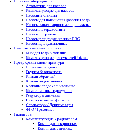
Насосное оборудование
Автоматика для насосов
Комплектующие для насосов
Насосные станции
Насосы для повышения давления воды
Насосы канализационные и дренажные
Насосы поверхностные
Насосы погружные
Насосы рециркуляционные ГВС
Насосы циркуляционные
Пластиковые ёмкости и баки
Баки для воды и топлива
Комплектующие для емкостей / баков
Предохранительная арматура
Воздухоотводчики
Группы безопасности
Клапан обратный
Клапан подпиточный
Клапаны предохранительные
Компенсаторы гидроударов
Редукторы давления
Самопромывные фильтры
Сепараторы / Дешламаторы
ФГО / Грязевики
Радиаторы
Комплектующие к радиаторам
Компл. для секционных
Компл. для стальных