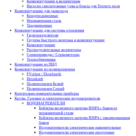
Комплектующие к коллекторам
Насосно смесительные узлы и боксы для Теплого пола
Комплектующие для дымохода
Конденсационные
Нержавеющая сталь
Традиционные
Комплектующие для системы отопления
Гидроразделители
Группы быстрого монтажа и комплектующие
Комплектующие
Распределительные коллекторы
Сервоприводы / Сервомоторы
Теплообменники
Комплектующие из ПНД
Комплектующие из полипропилена
FV-plast / Ekoplastik
Heisskraft
Полипропилен Белый
Полипропилен Серый
Контрольно-измерительные приборы
Котлы. Газовые и электрические водонагреватели
ВОДОНАГРЕВАТЕЛИ
Бойлеры косвенного нагрева RISPA с баком из
нержавеющей стали
Бойлеры косвенного нагрева RISPA с эмалированным
баком
Водонагреватели электрические накопительные
Водонагреватели электрические проточные