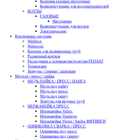
Колонки газовые проточные
Комплектующие для водонагревателей
КОТЛЫ
ГАЗОВЫЕ
Настенные
Комплектующие для котлов
Электрические
Крепежные системы
Wallbox
Walraven
Крепеж для полимерных труб
Различный крепеж
Расходники к газовым пистолетам FEDAST
Термоклип
Хомуты / стяжки / шпильки
Металл / пресс / пайка
МЕДЬ ПАЙКА / ПРЕСС/ ЦАНГА
Медь под пайку
Медь под пресс
Медь под цангу
Хомуты для медных труб
НЕРЖАВЕЙКА ПРЕСС
Нержавейка Valtec
Нержавейка Varmega
Нержавейка Viega / Sanha ФИТИНГИ
ОЦИНКОВКА СВАРКА / ПРЕСС
Оцинковка под пресс
Оцинковка под сварку