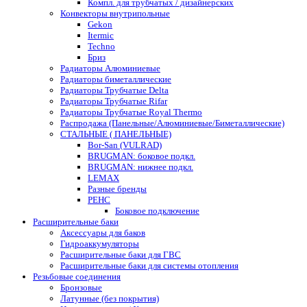
Компл. для трубчатых / дизайнерских
Конвекторы внутрипольные
Gekon
Itermic
Techno
Бриз
Радиаторы Алюминиевые
Радиаторы биметаллические
Радиаторы Трубчатые Delta
Радиаторы Трубчатые Rifar
Радиаторы Трубчатые Royal Thermo
Распродажа (Панельные/Алюминиевые/Биметаллические)
СТАЛЬНЫЕ ( ПАНЕЛЬНЫЕ)
Bor-San (VULRAD)
BRUGMAN: боковое подкл.
BRUGMAN: нижнее подкл.
LEMAX
Разные бренды
РЕНС
Боковое подключение
Расширительные баки
Аксессуары для баков
Гидроаккумуляторы
Расширительные баки для ГВС
Расширительные баки для системы отопления
Резьбовые соединения
Бронзовые
Латунные (без покрытия)