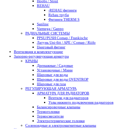
Hoobs / Stout
REHAU
-REHAU фитинги
Rehau труба
Фитинги THERM S
Sanline
Varmega / Gappo
РАДИАЛЬНЫЕ СИСТЕМЫ
PPSU/PUSH Comap / Frankische
Латунь Uni-fitt / APE / Comap / Riifo
Цанговый фитинг
Вентиляция и комплектующие
Запорно-регулирующая арматура
КРАНЫ
Дренажные / Садовые
Установочные / Мини
Шаровые для воды
Шаровые для воды OVENTROP
Шаровые для газа
РЕГУЛИРУЮЩАЯ АРМАТУРА
АРМАТУРА ДЛЯ РАДИАТОРОВ
Вентили для радиаторов
Узлы нижнего подключения радиаторов
Балансировочные клапаны
Термоголовки
Термосмесители
Электротермические головки
Соленоидные и электромагнитные клапаны