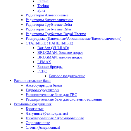
Itermic
Techno
Бриз
Радиаторы Алюминиевые
Радиаторы биметаллические
Радиаторы Трубчатые Delta
Радиаторы Трубчатые Rifar
Радиаторы Трубчатые Royal Thermo
Распродажа (Панельные/Алюминиевые/Биметаллические)
СТАЛЬНЫЕ ( ПАНЕЛЬНЫЕ)
Bor-San (VULRAD)
BRUGMAN: боковое подкл.
BRUGMAN: нижнее подкл.
LEMAX
Разные бренды
РЕНС
Боковое подключение
Расширительные баки
Аксессуары для баков
Гидроаккумуляторы
Расширительные баки для ГВС
Расширительные баки для системы отопления
Резьбовые соединения
Бронзовые
Латунные (без покрытия)
Никелированные / Хромированные
Оцинкованные
Сгоны (Американки)