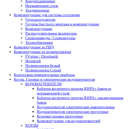
Конденсационные
Нержавеющая сталь
Традиционные
Комплектующие для системы отопления
Гидроразделители
Группы быстрого монтажа и комплектующие
Комплектующие
Распределительные коллекторы
Сервоприводы / Сервомоторы
Теплообменники
Комплектующие из ПНД
Комплектующие из полипропилена
FV-plast / Ekoplastik
Heisskraft
Полипропилен Белый
Полипропилен Серый
Контрольно-измерительные приборы
Котлы. Газовые и электрические водонагреватели
ВОДОНАГРЕВАТЕЛИ
Бойлеры косвенного нагрева RISPA с баком из
нержавеющей стали
Бойлеры косвенного нагрева RISPA с эмалированным
баком
Водонагреватели электрические накопительные
Водонагреватели электрические проточные
Колонки газовые проточные
Комплектующие для водонагревателей
КОТЛЫ