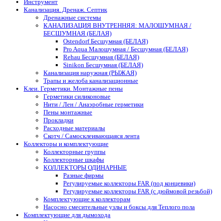
Инструмент
Канализация. Дренаж. Септик
Дренажные системы
КАНАЛИЗАЦИЯ ВНУТРЕННЯЯ: МАЛОШУМНАЯ /
БЕСШУМНАЯ (БЕЛАЯ)
Ostendorf Бесшумная (БЕЛАЯ)
Pro Aqua Малошумная / Бесшумная (БЕЛАЯ)
Rehau Бесшумная (БЕЛАЯ)
Sinikon Бесшумная (БЕЛАЯ)
Канализация наружная (РЫЖАЯ)
Трапы и желоба канализационные
Клеи. Герметики. Монтажные пены
Герметики силиконовые
Нити / Лен / Анаэробные герметики
Пены монтажные
Прокладки
Расходные материалы
Скотч / Самосклеивающаяся лента
Коллекторы и комплектующие
Коллекторные группы
Коллекторные шкафы
КОЛЛЕКТОРЫ ОДИНАРНЫЕ
Разные фирмы
Регулируемые коллекторы FAR (под концевики)
Регулируемые коллекторы FAR (с дюймовой резьбой)
Комплектующие к коллекторам
Насосно смесительные узлы и боксы для Теплого пола
Комплектующие для дымохода