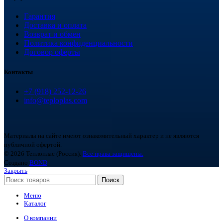
Гарантия
Доставка и оплата
Возврат и обмен
Политика конфиденциальности
Договор оферты
Контакты
+7 (918) 252-12-26
info@teploplas.com
Материалы на сайте имеют ознакомительный характер и не являются
публичной офертой.
© 2026 Теплоплас (Россия).
Все права защищены.
Создано
BOND
Закрыть
Поиск
Меню
Каталог
О компании