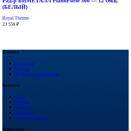
Рад-р БИМЕТАЛЛ PianoForte 500 — 12 секц.
(БЕЛЫЙ)
Royal Thermo
23 558
₽
Клиентам
Магазины
Монтаж
Полезная информация
Компания
О нас
Бренды
Новости
Вакансии
Стать партнером
Информация