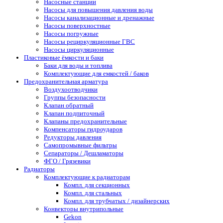
Насосные станции
Насосы для повышения давления воды
Насосы канализационные и дренажные
Насосы поверхностные
Насосы погружные
Насосы рециркуляционные ГВС
Насосы циркуляционные
Пластиковые ёмкости и баки
Баки для воды и топлива
Комплектующие для емкостей / баков
Предохранительная арматура
Воздухоотводчики
Группы безопасности
Клапан обратный
Клапан подпиточный
Клапаны предохранительные
Компенсаторы гидроударов
Редукторы давления
Самопромывные фильтры
Сепараторы / Дешламаторы
ФГО / Грязевики
Радиаторы
Комплектующие к радиаторам
Компл. для секционных
Компл. для стальных
Компл. для трубчатых / дизайнерских
Конвекторы внутрипольные
Gekon