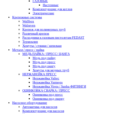
ГАЗОВЫЕ
Настенные
Комплектующие для котлов
Электрические
Крепежные системы
Wallbox
Walraven
Крепеж для полимерных труб
Различный крепеж
Расходники к газовым пистолетам FEDAST
Термоклип
Хомуты / стяжки / шпильки
Металл / пресс / пайка
МЕДЬ ПАЙКА / ПРЕСС/ ЦАНГА
Медь под пайку
Медь под пресс
Медь под цангу
Хомуты для медных труб
НЕРЖАВЕЙКА ПРЕСС
Нержавейка Valtec
Нержавейка Varmega
Нержавейка Viega / Sanha ФИТИНГИ
ОЦИНКОВКА СВАРКА / ПРЕСС
Оцинковка под пресс
Оцинковка под сварку
Насосное оборудование
Автоматика для насосов
Комплектующие для насосов