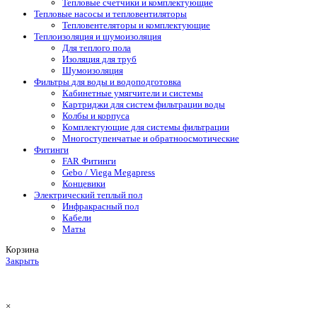
Тепловые счетчики и комплектующие
Тепловые насосы и тепловентиляторы
Тепловентеляторы и комплектующие
Теплоизоляция и шумоизоляция
Для теплого пола
Изоляция для труб
Шумоизоляция
Фильтры для воды и водоподготовка
Кабинетные умягчители и системы
Картриджи для систем фильтрации воды
Колбы и корпуса
Комплектующие для системы фильтрации
Многоступенчатые и обратноосмотические
Фитинги
FAR Фитинги
Gebo / Viega Megapress
Концевики
Электрический теплый пол
Инфракрасный пол
Кабели
Маты
Корзина
Закрыть
×