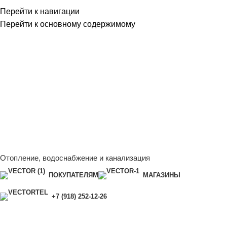
Перейти к навигации
Перейти к основному содержимому
Сейчас мы дорабатываем сайт, поэтому некоторые цены в
каталоге могут отличаться от актуальных.
Чтобы получить
полную и актуальную информацию, свяжитесь с нашим
менеджером - Алена +7 (918) 252-12-26
Сейчас мы дорабатываем сайт, поэтому некоторые цены в
каталоге могут отличаться от актуальных.
Чтобы получить
полную и актуальную информацию, свяжитесь с нашим
менеджером - Алена +7 (918) 252-12-26
Отопление, водоснабжение и канализация
ПОКУПАТЕЛЯМ
МАГАЗИНЫ
+7 (918) 252-12-26