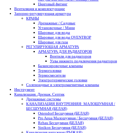
Цанговый фитинг
Вентиляция и комплектующие
Запорно-регулирующая арматура
КРАНЫ
Дренажные / Садовые
Установочные / Мини
Шаровые для воды
Шаровые для воды OVENTROP
Шаровые для газа
РЕГУЛИРУЮЩАЯ АРМАТУРА
АРМАТУРА ДЛЯ РАДИАТОРОВ
Вентили для радиаторов
Узлы нижнего подключения радиаторов
Балансировочные клапаны
Термоголовки
Термосмесители
Электротермические головки
Соленоидные и электромагнитные клапаны
Инструмент
Канализация. Дренаж. Септик
Дренажные системы
КАНАЛИЗАЦИЯ ВНУТРЕННЯЯ: МАЛОШУМНАЯ /
БЕСШУМНАЯ (БЕЛАЯ)
Ostendorf Бесшумная (БЕЛАЯ)
Pro Aqua Малошумная / Бесшумная (БЕЛАЯ)
Rehau Бесшумная (БЕЛАЯ)
Sinikon Бесшумная (БЕЛАЯ)
Канализация наружная (РЫЖАЯ)