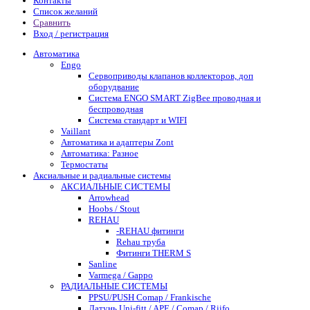
Контакты
Список желаний
Сравнить
Вход / регистрация
Автоматика
Engo
Сервоприводы клапанов коллекторов, доп
оборудвание
Система ENGO SMART ZigBee проводная и
беспроводная
Система стандарт и WIFI
Vaillant
Автоматика и адаптеры Zont
Автоматика: Разное
Термостаты
Аксиальные и радиальные системы
АКСИАЛЬНЫЕ СИСТЕМЫ
Arrowhead
Hoobs / Stout
REHAU
-REHAU фитинги
Rehau труба
Фитинги THERM S
Sanline
Varmega / Gappo
РАДИАЛЬНЫЕ СИСТЕМЫ
PPSU/PUSH Comap / Frankische
Латунь Uni-fitt / APE / Comap / Riifo