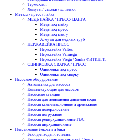
Термоклип
Хомуты / стяжки / шпильки
Металл / пресс / пайка
МЕДЬ ПАЙКА / ПРЕСС/ ЦАНГА
Медь под пайку
Медь под пресс
Медь под цангу
Хомуты для медных труб
НЕРЖАВЕЙКА ПРЕСС
Нержавейка Valtec
Нержавейка Varmega
Нержавейка Viega / Sanha ФИТИНГИ
ОЦИНКОВКА СВАРКА / ПРЕСС
Оцинковка под пресс
Оцинковка под сварку
Насосное оборудование
Автоматика для насосов
Комплектующие для насосов
Насосные станции
Насосы для повышения давления воды
Насосы канализационные и дренажные
Насосы поверхностные
Насосы погружные
Насосы рециркуляционные ГВС
Насосы циркуляционные
Пластиковые ёмкости и баки
Баки для воды и топлива
Комплектующие для емкостей / баков