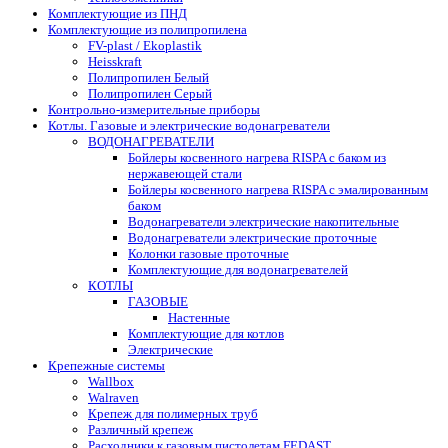
Комплектующие из ПНД
Комплектующие из полипропилена
FV-plast / Ekoplastik
Heisskraft
Полипропилен Белый
Полипропилен Серый
Контрольно-измерительные приборы
Котлы. Газовые и электрические водонагреватели
ВОДОНАГРЕВАТЕЛИ
Бойлеры косвенного нагрева RISPA с баком из
нержавеющей стали
Бойлеры косвенного нагрева RISPA с эмалированным
баком
Водонагреватели электрические накопительные
Водонагреватели электрические проточные
Колонки газовые проточные
Комплектующие для водонагревателей
КОТЛЫ
ГАЗОВЫЕ
Настенные
Комплектующие для котлов
Электрические
Крепежные системы
Wallbox
Walraven
Крепеж для полимерных труб
Различный крепеж
Расходники к газовым пистолетам FEDAST