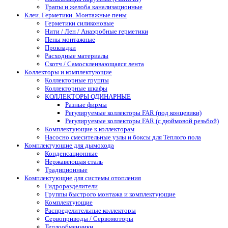
Трапы и желоба канализационные
Клеи. Герметики. Монтажные пены
Герметики силиконовые
Нити / Лен / Анаэробные герметики
Пены монтажные
Прокладки
Расходные материалы
Скотч / Самосклеивающаяся лента
Коллекторы и комплектующие
Коллекторные группы
Коллекторные шкафы
КОЛЛЕКТОРЫ ОДИНАРНЫЕ
Разные фирмы
Регулируемые коллекторы FAR (под концевики)
Регулируемые коллекторы FAR (с дюймовой резьбой)
Комплектующие к коллекторам
Насосно смесительные узлы и боксы для Теплого пола
Комплектующие для дымохода
Конденсационные
Нержавеющая сталь
Традиционные
Комплектующие для системы отопления
Гидроразделители
Группы быстрого монтажа и комплектующие
Комплектующие
Распределительные коллекторы
Сервоприводы / Сервомоторы
Теплообменники