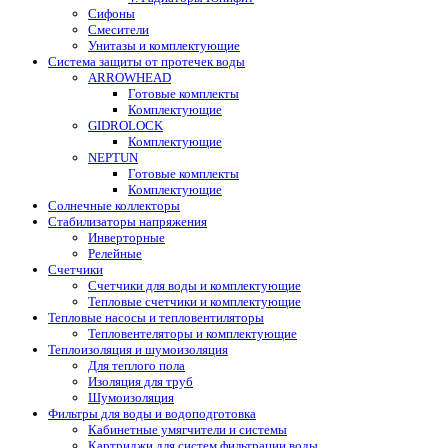
Сифоны
Смесители
Унитазы и комплектующие
Система защиты от протечек воды
ARROWHEAD
Готовые комплекты
Комплектующие
GIDROLOCK
Комплектующие
NEPTUN
Готовые комплекты
Комплектующие
Солнечные коллекторы
Стабилизаторы напряжения
Инверторные
Релейные
Счетчики
Счетчики для воды и комплектующие
Тепловые счетчики и комплектующие
Тепловые насосы и тепловентиляторы
Тепловентеляторы и комплектующие
Теплоизоляция и шумоизоляция
Для теплого пола
Изоляция для труб
Шумоизоляция
Фильтры для воды и водоподготовка
Кабинетные умягчители и системы
Картриджи для систем фильтрации воды