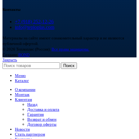
Контакты
+7 (918) 252-12-26
info@teploplas.com
Материалы на сайте имеют ознакомительный характер и не являются
публичной офертой.
© 2026 Теплоплас (Россия).
Все права защищены.
Создано
BOND
Закрыть
Поиск
Меню
Каталог
О компании
Монтаж
Клиентам
Назад
Доставка и оплата
Гарантия
Возврат и обмен
Договор оферты
Новости
Стать партнером