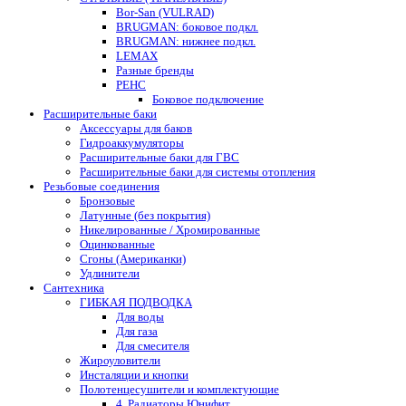
Bor-San (VULRAD)
BRUGMAN: боковое подкл.
BRUGMAN: нижнее подкл.
LEMAX
Разные бренды
РЕНС
Боковое подключение
Расширительные баки
Аксессуары для баков
Гидроаккумуляторы
Расширительные баки для ГВС
Расширительные баки для системы отопления
Резьбовые соединения
Бронзовые
Латунные (без покрытия)
Никелированные / Хромированные
Оцинкованные
Сгоны (Американки)
Удлинители
Сантехника
ГИБКАЯ ПОДВОДКА
Для воды
Для газа
Для смесителя
Жироуловители
Инсталяции и кнопки
Полотенцесушители и комплектующие
4. Радиаторы Юнифит