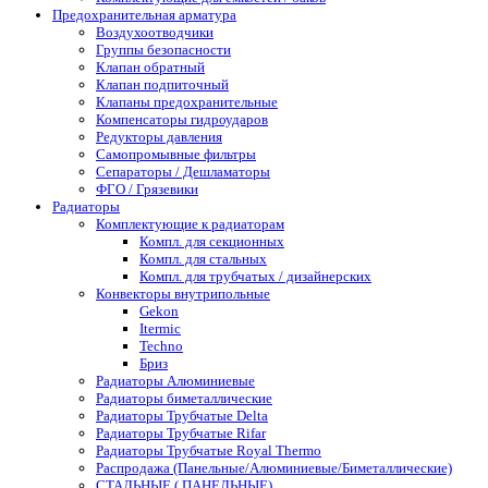
Предохранительная арматура
Воздухоотводчики
Группы безопасности
Клапан обратный
Клапан подпиточный
Клапаны предохранительные
Компенсаторы гидроударов
Редукторы давления
Самопромывные фильтры
Сепараторы / Дешламаторы
ФГО / Грязевики
Радиаторы
Комплектующие к радиаторам
Компл. для секционных
Компл. для стальных
Компл. для трубчатых / дизайнерских
Конвекторы внутрипольные
Gekon
Itermic
Techno
Бриз
Радиаторы Алюминиевые
Радиаторы биметаллические
Радиаторы Трубчатые Delta
Радиаторы Трубчатые Rifar
Радиаторы Трубчатые Royal Thermo
Распродажа (Панельные/Алюминиевые/Биметаллические)
СТАЛЬНЫЕ ( ПАНЕЛЬНЫЕ)