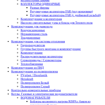
Коллекторные шкафы
КОЛЛЕКТОРЫ ОДИНАРНЫЕ
Разные фирмы
Регулируемые коллекторы FAR (под концевики)
Регулируемые коллекторы FAR (с дюймовой резьбой)
Комплектующие к коллекторам
Насосно смесительные узлы и боксы для Теплого пола
Комплектующие для дымохода
Конденсационные
Нержавеющая сталь
Традиционные
Комплектующие для системы отопления
Гидроразделители
Группы быстрого монтажа и комплектующие
Комплектующие
Распределительные коллекторы
Сервоприводы / Сервомоторы
Теплообменники
Комплектующие из ПНД
Комплектующие из полипропилена
FV-plast / Ekoplastik
Heisskraft
Полипропилен Белый
Полипропилен Серый
Контрольно-измерительные приборы
Котлы. Газовые и электрические водонагреватели
ВОДОНАГРЕВАТЕЛИ
Бойлеры косвенного нагрева RISPA с баком из