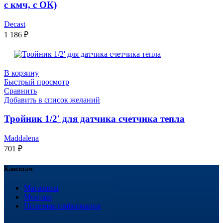
с кмч, с ОК)
Decast
1 186
₽
В корзину
Быстрый просмотр
Сравнить
Добавить в список желаний
Тройник 1/2′ для датчика счетчика тепла
Maddalena
701
₽
Клиентам
Магазины
Монтаж
Полезная информация