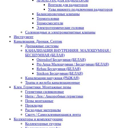
АРМАТУРА ДЛЯ РАДИАТОРОВ
Вентили для радиаторов
Узлы нижнего подключения радиаторов
Балансировочные клапаны
Термоголовки
Термосмесители
Электротермические головки
Соленоидные и электромагнитные клапаны
Инструмент
Канализация. Дренаж. Септик
Дренажные системы
КАНАЛИЗАЦИЯ ВНУТРЕННЯЯ: МАЛОШУМНАЯ /
БЕСШУМНАЯ (БЕЛАЯ)
Ostendorf Бесшумная (БЕЛАЯ)
Pro Aqua Малошумная / Бесшумная (БЕЛАЯ)
Rehau Бесшумная (БЕЛАЯ)
Sinikon Бесшумная (БЕЛАЯ)
Канализация наружная (РЫЖАЯ)
Трапы и желоба канализационные
Клеи. Герметики. Монтажные пены
Герметики силиконовые
Нити / Лен / Анаэробные герметики
Пены монтажные
Прокладки
Расходные материалы
Скотч / Самосклеивающаяся лента
Коллекторы и комплектующие
Коллекторные группы