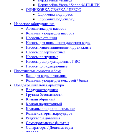
Нержавейка Varmega
Нержавейка Viega / Sanha ФИТИНГИ
ОЦИНКОВКА СВАРКА / ПРЕСС
Оцинковка под пресс
Оцинковка под сварку
Насосное оборудование
Автоматика для насосов
Комплектующие для насосов
Насосные станции
Насосы для повышения давления воды
Насосы канализационные и дренажные
Насосы поверхностные
Насосы погружные
Насосы рециркуляционные ГВС
Насосы циркуляционные
Пластиковые ёмкости и баки
Баки для воды и топлива
Комплектующие для емкостей / баков
Предохранительная арматура
Воздухоотводчики
Группы безопасности
Клапан обратный
Клапан подпиточный
Клапаны предохранительные
Компенсаторы гидроударов
Редукторы давления
Самопромывные фильтры
Сепараторы / Дешламаторы