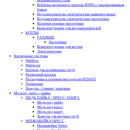
нержавеющей стали
Бойлеры косвенного нагрева RISPA с эмалированным
баком
Водонагреватели электрические накопительные
Водонагреватели электрические проточные
Колонки газовые проточные
Комплектующие для водонагревателей
КОТЛЫ
ГАЗОВЫЕ
Настенные
Комплектующие для котлов
Электрические
Крепежные системы
Wallbox
Walraven
Крепеж для полимерных труб
Различный крепеж
Расходники к газовым пистолетам FEDAST
Термоклип
Хомуты / стяжки / шпильки
Металл / пресс / пайка
МЕДЬ ПАЙКА / ПРЕСС/ ЦАНГА
Медь под пайку
Медь под пресс
Медь под цангу
Хомуты для медных труб
НЕРЖАВЕЙКА ПРЕСС
Нержавейка Valtec