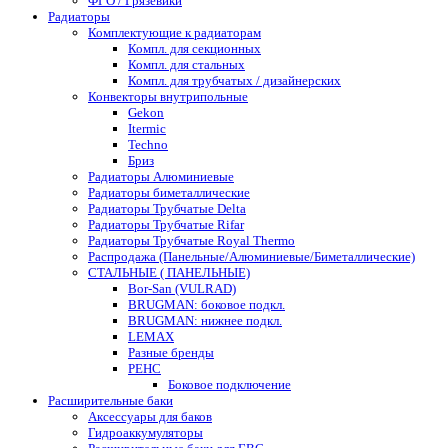
ФГО / Грязевики
Радиаторы
Комплектующие к радиаторам
Компл. для секционных
Компл. для стальных
Компл. для трубчатых / дизайнерских
Конвекторы внутрипольные
Gekon
Itermic
Techno
Бриз
Радиаторы Алюминиевые
Радиаторы биметаллические
Радиаторы Трубчатые Delta
Радиаторы Трубчатые Rifar
Радиаторы Трубчатые Royal Thermo
Распродажа (Панельные/Алюминиевые/Биметаллические)
СТАЛЬНЫЕ ( ПАНЕЛЬНЫЕ)
Bor-San (VULRAD)
BRUGMAN: боковое подкл.
BRUGMAN: нижнее подкл.
LEMAX
Разные бренды
РЕНС
Боковое подключение
Расширительные баки
Аксессуары для баков
Гидроаккумуляторы