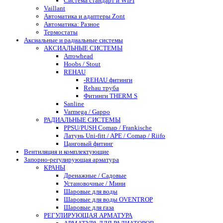
Система стандарт и WIFI
Vaillant
Автоматика и адаптеры Zont
Автоматика: Разное
Термостаты
Аксиальные и радиальные системы
АКСИАЛЬНЫЕ СИСТЕМЫ
Arrowhead
Hoobs / Stout
REHAU
-REHAU фитинги
Rehau труба
Фитинги THERM S
Sanline
Varmega / Gappo
РАДИАЛЬНЫЕ СИСТЕМЫ
PPSU/PUSH Comap / Frankische
Латунь Uni-fitt / APE / Comap / Riifo
Цанговый фитинг
Вентиляция и комплектующие
Запорно-регулирующая арматура
КРАНЫ
Дренажные / Садовые
Установочные / Мини
Шаровые для воды
Шаровые для воды OVENTROP
Шаровые для газа
РЕГУЛИРУЮЩАЯ АРМАТУРА