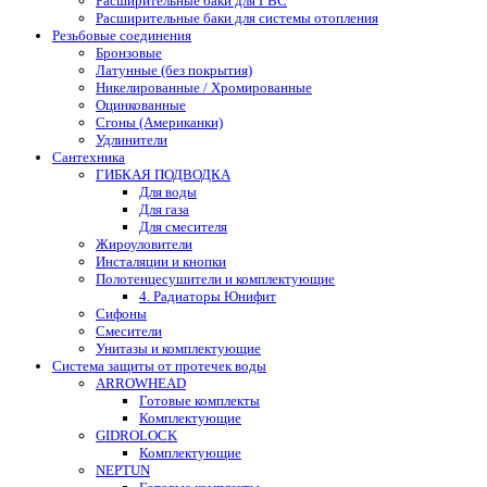
Расширительные баки для ГВС
Расширительные баки для системы отопления
Резьбовые соединения
Бронзовые
Латунные (без покрытия)
Никелированные / Хромированные
Оцинкованные
Сгоны (Американки)
Удлинители
Сантехника
ГИБКАЯ ПОДВОДКА
Для воды
Для газа
Для смесителя
Жироуловители
Инсталяции и кнопки
Полотенцесушители и комплектующие
4. Радиаторы Юнифит
Сифоны
Смесители
Унитазы и комплектующие
Система защиты от протечек воды
ARROWHEAD
Готовые комплекты
Комплектующие
GIDROLOCK
Комплектующие
NEPTUN