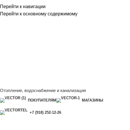
Перейти к навигации
Перейти к основному содержимому
Сейчас мы дорабатываем сайт, поэтому некоторые цены в
каталоге могут отличаться от актуальных.
Чтобы получить
полную и актуальную информацию, свяжитесь с нашим
менеджером - Алена +7 (918) 252-12-26
Сейчас мы дорабатываем сайт, поэтому некоторые цены в
каталоге могут отличаться от актуальных.
Чтобы получить
полную и актуальную информацию, свяжитесь с нашим
менеджером - Алена +7 (918) 252-12-26
Отопление, водоснабжение и канализация
ПОКУПАТЕЛЯМ
МАГАЗИНЫ
+7 (918) 252-12-26