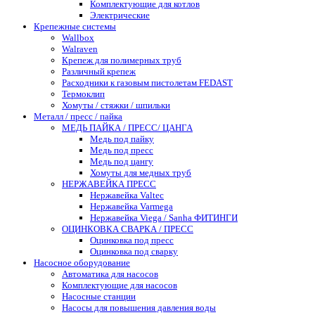
Комплектующие для котлов
Электрические
Крепежные системы
Wallbox
Walraven
Крепеж для полимерных труб
Различный крепеж
Расходники к газовым пистолетам FEDAST
Термоклип
Хомуты / стяжки / шпильки
Металл / пресс / пайка
МЕДЬ ПАЙКА / ПРЕСС/ ЦАНГА
Медь под пайку
Медь под пресс
Медь под цангу
Хомуты для медных труб
НЕРЖАВЕЙКА ПРЕСС
Нержавейка Valtec
Нержавейка Varmega
Нержавейка Viega / Sanha ФИТИНГИ
ОЦИНКОВКА СВАРКА / ПРЕСС
Оцинковка под пресс
Оцинковка под сварку
Насосное оборудование
Автоматика для насосов
Комплектующие для насосов
Насосные станции
Насосы для повышения давления воды