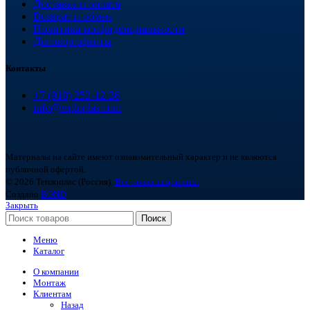
Доставка и оплата
Возврат и обмен
Политика конфиденциальности
Договор оферты
Контакты
+7 (918) 252-12-26
info@teploplas.com
Материалы на сайте имеют ознакомительный характер и не являются
публичной офертой.
© 2026 Теплоплас (Россия).
Все права защищены.
Создано
BOND
Закрыть
Поиск
Меню
Каталог
О компании
Монтаж
Клиентам
Назад