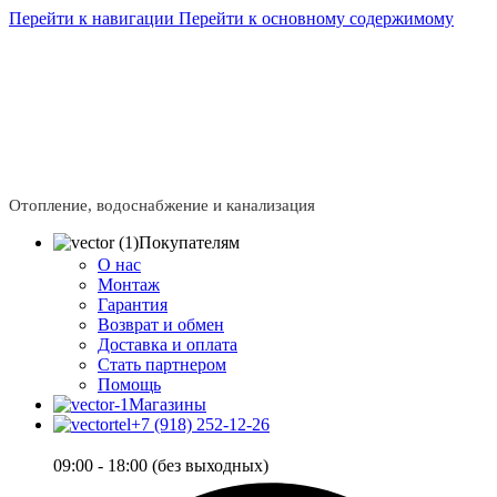
Перейти к навигации
Перейти к основному содержимому
Сейчас мы дорабатываем сайт, поэтому некоторые цены
в каталоге могут отличаться от актуальных.
Чтобы
получить полную и актуальную информацию, свяжитесь
с нашим менеджером - Алена +7 (918) 252-12-26
Сейчас мы дорабатываем сайт, поэтому некоторые цены
в каталоге могут отличаться от актуальных.
Чтобы
получить полную и актуальную информацию, свяжитесь
с нашим менеджером - Алена +7 (918) 252-12-26
Отопление, водоснабжение и канализация
Покупателям
О нас
Монтаж
Гарантия
Возврат и обмен
Доставка и оплата
Стать партнером
Помощь
Магазины
+7 (918) 252-12-26
09:00 - 18:00 (без выходных)