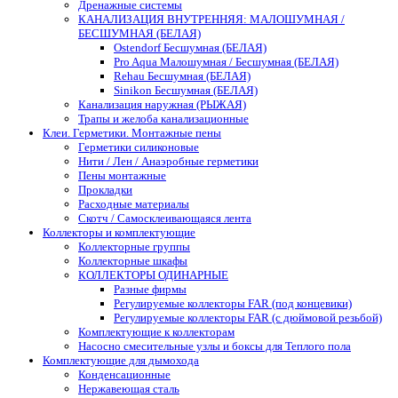
Дренажные системы
КАНАЛИЗАЦИЯ ВНУТРЕННЯЯ: МАЛОШУМНАЯ /
БЕСШУМНАЯ (БЕЛАЯ)
Ostendorf Бесшумная (БЕЛАЯ)
Pro Aqua Малошумная / Бесшумная (БЕЛАЯ)
Rehau Бесшумная (БЕЛАЯ)
Sinikon Бесшумная (БЕЛАЯ)
Канализация наружная (РЫЖАЯ)
Трапы и желоба канализационные
Клеи. Герметики. Монтажные пены
Герметики силиконовые
Нити / Лен / Анаэробные герметики
Пены монтажные
Прокладки
Расходные материалы
Скотч / Самосклеивающаяся лента
Коллекторы и комплектующие
Коллекторные группы
Коллекторные шкафы
КОЛЛЕКТОРЫ ОДИНАРНЫЕ
Разные фирмы
Регулируемые коллекторы FAR (под концевики)
Регулируемые коллекторы FAR (с дюймовой резьбой)
Комплектующие к коллекторам
Насосно смесительные узлы и боксы для Теплого пола
Комплектующие для дымохода
Конденсационные
Нержавеющая сталь