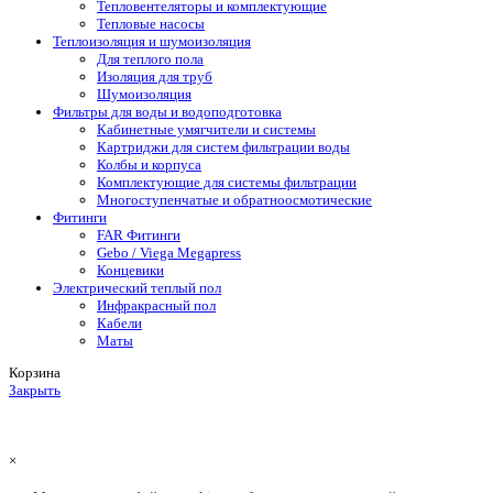
Тепловентеляторы и комплектующие
Тепловые насосы
Теплоизоляция и шумоизоляция
Для теплого пола
Изоляция для труб
Шумоизоляция
Фильтры для воды и водоподготовка
Кабинетные умягчители и системы
Картриджи для систем фильтрации воды
Колбы и корпуса
Комплектующие для системы фильтрации
Многоступенчатые и обратноосмотические
Фитинги
FAR Фитинги
Gebo / Viega Megapress
Концевики
Электрический теплый пол
Инфракрасный пол
Кабели
Маты
Корзина
Закрыть
×