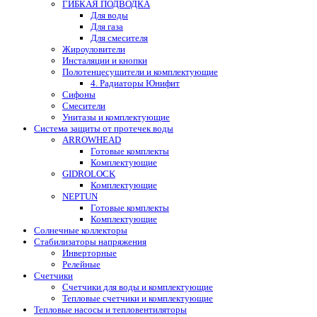
ГИБКАЯ ПОДВОДКА
Для воды
Для газа
Для смесителя
Жироуловители
Инсталяции и кнопки
Полотенцесушители и комплектующие
4. Радиаторы Юнифит
Сифоны
Смесители
Унитазы и комплектующие
Система защиты от протечек воды
ARROWHEAD
Готовые комплекты
Комплектующие
GIDROLOCK
Комплектующие
NEPTUN
Готовые комплекты
Комплектующие
Солнечные коллекторы
Стабилизаторы напряжения
Инверторные
Релейные
Счетчики
Счетчики для воды и комплектующие
Тепловые счетчики и комплектующие
Тепловые насосы и тепловентиляторы