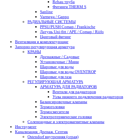
Rehau труба
Фитинги THERM S
Sanline
Varmega / Gappo
РАДИАЛЬНЫЕ СИСТЕМЫ
PPSU/PUSH Comap / Frankische
Латунь Uni-fitt / APE / Comap / Riifo
Цанговый фитинг
Вентиляция и комплектующие
Запорно-регулирующая арматура
КРАНЫ
Дренажные / Садовые
Установочные / Мини
Шаровые для воды
Шаровые для воды OVENTROP
Шаровые для газа
РЕГУЛИРУЮЩАЯ АРМАТУРА
АРМАТУРА ДЛЯ РАДИАТОРОВ
Вентили для радиаторов
Узлы нижнего подключения радиаторов
Балансировочные клапаны
Термоголовки
Термосмесители
Электротермические головки
Соленоидные и электромагнитные клапаны
Инструмент
Канализация. Дренаж. Септик
Ostendorf внутренняя (серая)