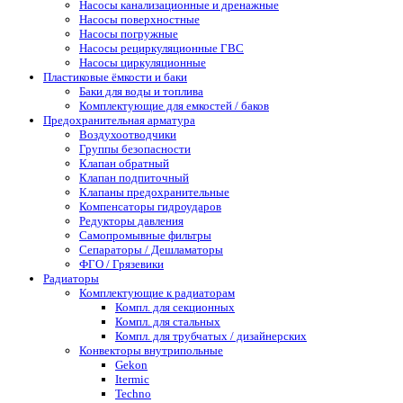
Насосы канализационные и дренажные
Насосы поверхностные
Насосы погружные
Насосы рециркуляционные ГВС
Насосы циркуляционные
Пластиковые ёмкости и баки
Баки для воды и топлива
Комплектующие для емкостей / баков
Предохранительная арматура
Воздухоотводчики
Группы безопасности
Клапан обратный
Клапан подпиточный
Клапаны предохранительные
Компенсаторы гидроударов
Редукторы давления
Самопромывные фильтры
Сепараторы / Дешламаторы
ФГО / Грязевики
Радиаторы
Комплектующие к радиаторам
Компл. для секционных
Компл. для стальных
Компл. для трубчатых / дизайнерских
Конвекторы внутрипольные
Gekon
Itermic
Techno