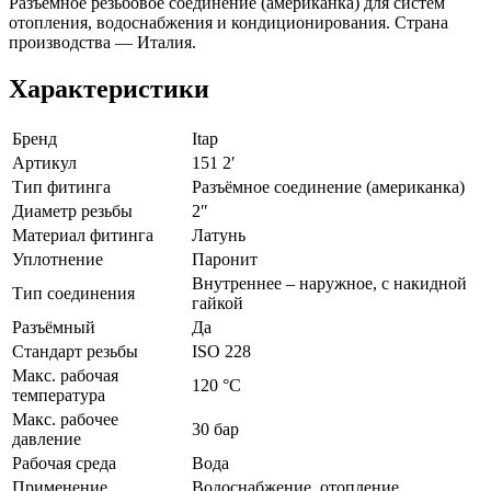
Разъёмное резьбовое соединение (американка) для систем
отопления, водоснабжения и кондиционирования. Страна
производства — Италия.
Характеристики
Бренд
Itap
Артикул
151 2′
Тип фитинга
Разъёмное соединение (американка)
Диаметр резьбы
2″
Материал фитинга
Латунь
Уплотнение
Паронит
Внутреннее – наружное, с накидной
Тип соединения
гайкой
Разъёмный
Да
Стандарт резьбы
ISO 228
Макс. рабочая
120 °С
температура
Макс. рабочее
30 бар
давление
Рабочая среда
Вода
Применение
Водоснабжение, отопление