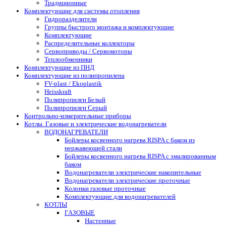
Традиционные
Комплектующие для системы отопления
Гидроразделители
Группы быстрого монтажа и комплектующие
Комплектующие
Распределительные коллекторы
Сервоприводы / Сервомоторы
Теплообменники
Комплектующие из ПНД
Комплектующие из полипропилена
FV-plast / Ekoplastik
Heisskraft
Полипропилен Белый
Полипропилен Серый
Контрольно-измерительные приборы
Котлы. Газовые и электрические водонагреватели
ВОДОНАГРЕВАТЕЛИ
Бойлеры косвенного нагрева RISPA с баком из
нержавеющей стали
Бойлеры косвенного нагрева RISPA с эмалированным
баком
Водонагреватели электрические накопительные
Водонагреватели электрические проточные
Колонки газовые проточные
Комплектующие для водонагревателей
КОТЛЫ
ГАЗОВЫЕ
Настенные