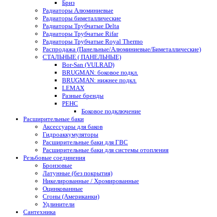
Бриз
Радиаторы Алюминиевые
Радиаторы биметаллические
Радиаторы Трубчатые Delta
Радиаторы Трубчатые Rifar
Радиаторы Трубчатые Royal Thermo
Распродажа (Панельные/Алюминиевые/Биметаллические)
СТАЛЬНЫЕ ( ПАНЕЛЬНЫЕ)
Bor-San (VULRAD)
BRUGMAN: боковое подкл.
BRUGMAN: нижнее подкл.
LEMAX
Разные бренды
РЕНС
Боковое подключение
Расширительные баки
Аксессуары для баков
Гидроаккумуляторы
Расширительные баки для ГВС
Расширительные баки для системы отопления
Резьбовые соединения
Бронзовые
Латунные (без покрытия)
Никелированные / Хромированные
Оцинкованные
Сгоны (Американки)
Удлинители
Сантехника