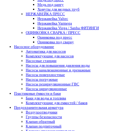
Медь под цангу
Хомуты для медных труб
НЕРЖАВЕЙКА ПРЕСС
Нержавейка Valtec
Нержавейка Varmega
Нержавейка Viega / Sanha ФИТИНГИ
ОЦИНКОВКА СВАРКА / ПРЕСС
Оцинковка под пресс
Оцинковка под сварку
Насосное оборудование
Автоматика для насосов
Комплектующие для насосов
Насосные станции
Насосы для повышения давления воды
Насосы канализационные и дренажные
Насосы поверхностные
Насосы погружные
Насосы рециркуляционные ГВС
Насосы циркуляционные
Пластиковые ёмкости и баки
Баки для воды и топлива
Комплектующие для емкостей / баков
Предохранительная арматура
Воздухоотводчики
Группы безопасности
Клапан обратный
Клапан подпиточный
Клапаны предохранительные