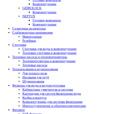
Комплектующие
GIDROLOCK
Комплектующие
NEPTUN
Готовые комплекты
Комплектующие
Солнечные коллекторы
Стабилизаторы напряжения
Инверторные
Релейные
Счетчики
Счетчики для воды и комплектующие
Тепловые счетчики и комплектующие
Тепловые насосы и тепловентиляторы
Тепловентеляторы и комплектующие
Тепловые насосы
Теплоизоляция и шумоизоляция
Для теплого пола
Изоляция для труб
Шумоизоляция
Фильтры для воды и водоподготовка
Кабинетные умягчители и системы
Картриджи для систем фильтрации воды
Колбы и корпуса
Комплектующие для системы фильтрации
Многоступенчатые и обратноосмотические
Фитинги
FAR Фитинги