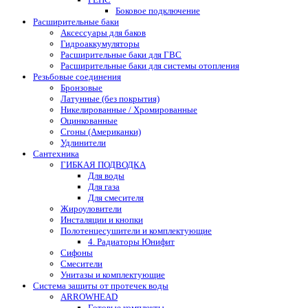
Боковое подключение
Расширительные баки
Аксессуары для баков
Гидроаккумуляторы
Расширительные баки для ГВС
Расширительные баки для системы отопления
Резьбовые соединения
Бронзовые
Латунные (без покрытия)
Никелированные / Хромированные
Оцинкованные
Сгоны (Американки)
Удлинители
Сантехника
ГИБКАЯ ПОДВОДКА
Для воды
Для газа
Для смесителя
Жироуловители
Инсталяции и кнопки
Полотенцесушители и комплектующие
4. Радиаторы Юнифит
Сифоны
Смесители
Унитазы и комплектующие
Система защиты от протечек воды
ARROWHEAD
Готовые комплекты