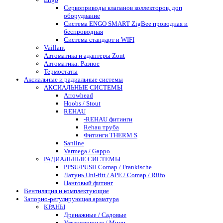
Сервоприводы клапанов коллекторов, доп
оборудвание
Система ENGO SMART ZigBee проводная и
беспроводная
Система стандарт и WIFI
Vaillant
Автоматика и адаптеры Zont
Автоматика: Разное
Термостаты
Аксиальные и радиальные системы
АКСИАЛЬНЫЕ СИСТЕМЫ
Arrowhead
Hoobs / Stout
REHAU
-REHAU фитинги
Rehau труба
Фитинги THERM S
Sanline
Varmega / Gappo
РАДИАЛЬНЫЕ СИСТЕМЫ
PPSU/PUSH Comap / Frankische
Латунь Uni-fitt / APE / Comap / Riifo
Цанговый фитинг
Вентиляция и комплектующие
Запорно-регулирующая арматура
КРАНЫ
Дренажные / Садовые
Установочные / Мини