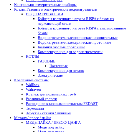
Контрольно-измерительные приборы
Котлы. Газовые и электрические водонагреватели
ВОДОНАГРЕВАТЕЛИ
Бойлеры косвенного нагрева RISPA с баком из
нержавеющей стали
Бойлеры косвенного нагрева RISPA с эмалированным
баком
Водонагреватели электрические накопительные
Водонагреватели электрические проточные
Колонки газовые проточные
Комплектующие для водонагревателей
КОТЛЫ
ГАЗОВЫЕ
Настенные
Комплектующие для котлов
Электрические
Крепежные системы
Wallbox
Walraven
Крепеж для полимерных труб
Различный крепеж
Расходники к газовым пистолетам FEDAST
Термоклип
Хомуты / стяжки / шпильки
Металл / пресс / пайка
МЕДЬ ПАЙКА / ПРЕСС/ ЦАНГА
Медь под пайку
Медь под пресс