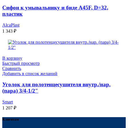
Сифон к умывальнику и биде А45F, D=32,
пластик
AlcaPlast
1 343
₽
В корзину
Быстрый просмотр
Сравнить
Добавить в список желаний
Уголок для полотенцесушителя внутр./нар.
(пара) 3/4-1/2″
Smart
1 207
₽
Клиентам