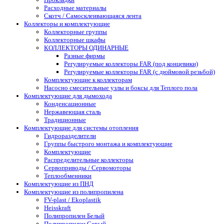
Расходные материалы
Скотч / Самосклеивающаяся лента
Коллекторы и комплектующие
Коллекторные группы
Коллекторные шкафы
КОЛЛЕКТОРЫ ОДИНАРНЫЕ
Разные фирмы
Регулируемые коллекторы FAR (под концевики)
Регулируемые коллекторы FAR (с дюймовой резьбой)
Комплектующие к коллекторам
Насосно смесительные узлы и боксы для Теплого пола
Комплектующие для дымохода
Конденсационные
Нержавеющая сталь
Традиционные
Комплектующие для системы отопления
Гидроразделители
Группы быстрого монтажа и комплектующие
Комплектующие
Распределительные коллекторы
Сервоприводы / Сервомоторы
Теплообменники
Комплектующие из ПНД
Комплектующие из полипропилена
FV-plast / Ekoplastik
Heisskraft
Полипропилен Белый
Полипропилен Серый