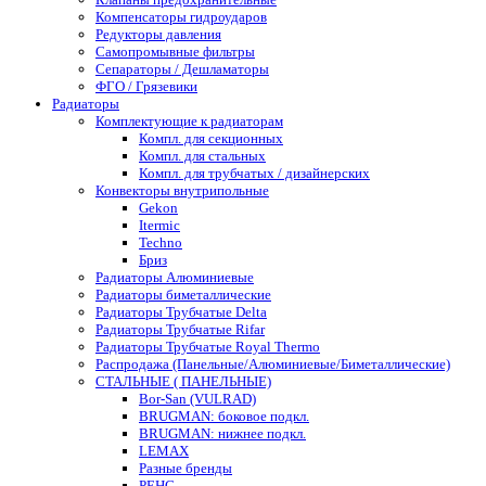
Компенсаторы гидроударов
Редукторы давления
Самопромывные фильтры
Сепараторы / Дешламаторы
ФГО / Грязевики
Радиаторы
Комплектующие к радиаторам
Компл. для секционных
Компл. для стальных
Компл. для трубчатых / дизайнерских
Конвекторы внутрипольные
Gekon
Itermic
Techno
Бриз
Радиаторы Алюминиевые
Радиаторы биметаллические
Радиаторы Трубчатые Delta
Радиаторы Трубчатые Rifar
Радиаторы Трубчатые Royal Thermo
Распродажа (Панельные/Алюминиевые/Биметаллические)
СТАЛЬНЫЕ ( ПАНЕЛЬНЫЕ)
Bor-San (VULRAD)
BRUGMAN: боковое подкл.
BRUGMAN: нижнее подкл.
LEMAX
Разные бренды
РЕНС