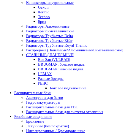
Конвекторы внутрипольные
Gekon
Itermic
Techno
Бриз
Радиаторы Алюминиевые
Радиаторы биметаллические
Радиаторы Трубчатые Delta
Радиаторы Трубчатые Rifar
Радиаторы Трубчатые Royal Thermo
Распродажа (Панельные/Алюминиевые/Биметаллические)
СТАЛЬНЫЕ ( ПАНЕЛЬНЫЕ)
Bor-San (VULRAD)
BRUGMAN: боковое подкл.
BRUGMAN: нижнее подкл.
LEMAX
Разные бренды
РЕНС
Боковое подключение
Расширительные баки
Аксессуары для баков
Гидроаккумуляторы
Расширительные баки для ГВС
Расширительные баки для системы отопления
Резьбовые соединения
Бронзовые
Латунные (без покрытия)
Никелированные / Хромированные