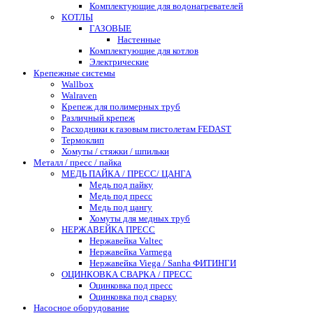
Комплектующие для водонагревателей
КОТЛЫ
ГАЗОВЫЕ
Настенные
Комплектующие для котлов
Электрические
Крепежные системы
Wallbox
Walraven
Крепеж для полимерных труб
Различный крепеж
Расходники к газовым пистолетам FEDAST
Термоклип
Хомуты / стяжки / шпильки
Металл / пресс / пайка
МЕДЬ ПАЙКА / ПРЕСС/ ЦАНГА
Медь под пайку
Медь под пресс
Медь под цангу
Хомуты для медных труб
НЕРЖАВЕЙКА ПРЕСС
Нержавейка Valtec
Нержавейка Varmega
Нержавейка Viega / Sanha ФИТИНГИ
ОЦИНКОВКА СВАРКА / ПРЕСС
Оцинковка под пресс
Оцинковка под сварку
Насосное оборудование