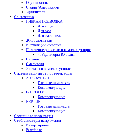
Оцинкованные
Сгоны (Американки)
Удлинители
Сантехника
ГИБКАЯ ПОДВОДКА
Для воды
Для газа
Для смесителя
Жироуловители
Инсталяции и кнопки
Полотенцесушители и комплектующие
4. Радиаторы Юнифит
Сифоны
Смесители
Унитазы и комплектующие
Система защиты от протечек воды
ARROWHEAD
Готовые комплекты
Комплектующие
GIDROLOCK
Комплектующие
NEPTUN
Готовые комплекты
Комплектующие
Солнечные коллекторы
Стабилизаторы напряжения
Инверторные
Релейные