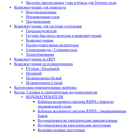
Насосно смесительные узлы и боксы для Теплого пола
Комплектующие для дымохода
Конденсационные
Нержавеющая сталь
Традиционные
Комплектующие для системы отопления
Гидроразделители
Группы быстрого монтажа и комплектующие
Комплектующие
Распределительные коллекторы
Сервоприводы / Сервомоторы
Теплообменники
Комплектующие из ПНД
Комплектующие из полипропилена
FV-plast / Ekoplastik
Heisskraft
Полипропилен Белый
Полипропилен Серый
Контрольно-измерительные приборы
Котлы. Газовые и электрические водонагреватели
ВОДОНАГРЕВАТЕЛИ
Бойлеры косвенного нагрева RISPA с баком из
нержавеющей стали
Бойлеры косвенного нагрева RISPA с эмалированным
баком
Водонагреватели электрические накопительные
Водонагреватели электрические проточные
Колонки газовые проточные