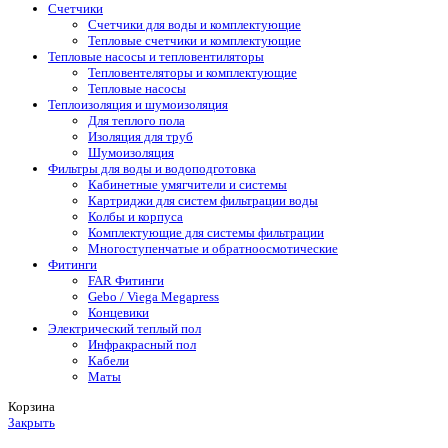
Счетчики
Счетчики для воды и комплектующие
Тепловые счетчики и комплектующие
Тепловые насосы и тепловентиляторы
Тепловентеляторы и комплектующие
Тепловые насосы
Теплоизоляция и шумоизоляция
Для теплого пола
Изоляция для труб
Шумоизоляция
Фильтры для воды и водоподготовка
Кабинетные умягчители и системы
Картриджи для систем фильтрации воды
Колбы и корпуса
Комплектующие для системы фильтрации
Многоступенчатые и обратноосмотические
Фитинги
FAR Фитинги
Gebo / Viega Megapress
Концевики
Электрический теплый пол
Инфракрасный пол
Кабели
Маты
Корзина
Закрыть