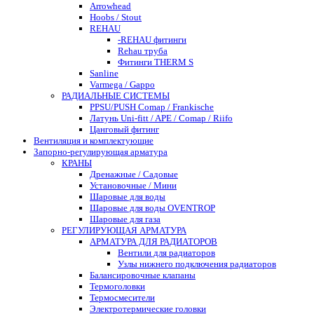
Arrowhead
Hoobs / Stout
REHAU
-REHAU фитинги
Rehau труба
Фитинги THERM S
Sanline
Varmega / Gappo
РАДИАЛЬНЫЕ СИСТЕМЫ
PPSU/PUSH Comap / Frankische
Латунь Uni-fitt / APE / Comap / Riifo
Цанговый фитинг
Вентиляция и комплектующие
Запорно-регулирующая арматура
КРАНЫ
Дренажные / Садовые
Установочные / Мини
Шаровые для воды
Шаровые для воды OVENTROP
Шаровые для газа
РЕГУЛИРУЮЩАЯ АРМАТУРА
АРМАТУРА ДЛЯ РАДИАТОРОВ
Вентили для радиаторов
Узлы нижнего подключения радиаторов
Балансировочные клапаны
Термоголовки
Термосмесители
Электротермические головки