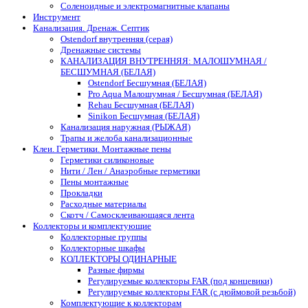
Соленоидные и электромагнитные клапаны
Инструмент
Канализация. Дренаж. Септик
Ostendorf внутренняя (серая)
Дренажные системы
КАНАЛИЗАЦИЯ ВНУТРЕННЯЯ: МАЛОШУМНАЯ /
БЕСШУМНАЯ (БЕЛАЯ)
Ostendorf Бесшумная (БЕЛАЯ)
Pro Aqua Малошумная / Бесшумная (БЕЛАЯ)
Rehau Бесшумная (БЕЛАЯ)
Sinikon Бесшумная (БЕЛАЯ)
Канализация наружная (РЫЖАЯ)
Трапы и желоба канализационные
Клеи. Герметики. Монтажные пены
Герметики силиконовые
Нити / Лен / Анаэробные герметики
Пены монтажные
Прокладки
Расходные материалы
Скотч / Самосклеивающаяся лента
Коллекторы и комплектующие
Коллекторные группы
Коллекторные шкафы
КОЛЛЕКТОРЫ ОДИНАРНЫЕ
Разные фирмы
Регулируемые коллекторы FAR (под концевики)
Регулируемые коллекторы FAR (с дюймовой резьбой)
Комплектующие к коллекторам