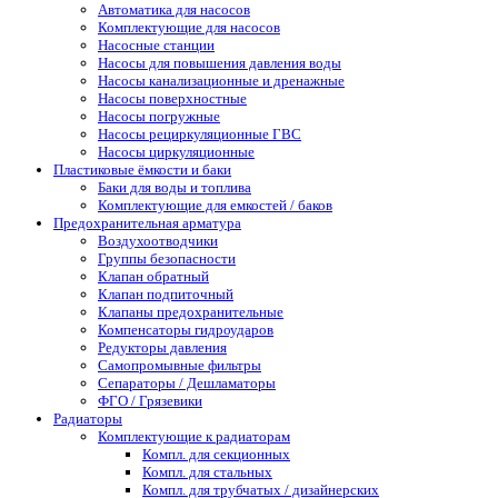
Автоматика для насосов
Комплектующие для насосов
Насосные станции
Насосы для повышения давления воды
Насосы канализационные и дренажные
Насосы поверхностные
Насосы погружные
Насосы рециркуляционные ГВС
Насосы циркуляционные
Пластиковые ёмкости и баки
Баки для воды и топлива
Комплектующие для емкостей / баков
Предохранительная арматура
Воздухоотводчики
Группы безопасности
Клапан обратный
Клапан подпиточный
Клапаны предохранительные
Компенсаторы гидроударов
Редукторы давления
Самопромывные фильтры
Сепараторы / Дешламаторы
ФГО / Грязевики
Радиаторы
Комплектующие к радиаторам
Компл. для секционных
Компл. для стальных
Компл. для трубчатых / дизайнерских